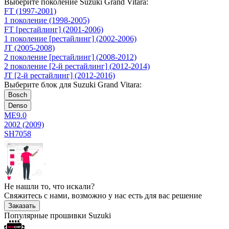
Выберите поколение Suzuki Grand Vitara:
FT (1997-2001)
1 поколение (1998-2005)
FT [рестайлинг] (2001-2006)
1 поколение [рестайлинг] (2002-2006)
JT (2005-2008)
2 поколение [рестайлинг] (2008-2012)
2 поколение [2-й рестайлинг] (2012-2014)
JT [2-й рестайлинг] (2012-2016)
Выберите блок для Suzuki Grand Vitara:
Bosch
Denso
ME9.0
2002 (2009)
SH7058
Не нашли то, что искали?
Свяжитесь с нами, возможно у нас есть для вас решение
Заказать
Популярные прошивки Suzuki