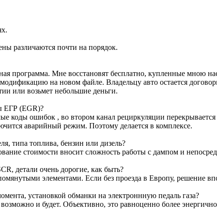
ях.
ены различаются почти на порядок.
ртная программа. Мне восстановят бесплатно, купленные мною н
м модификацию на новом файле. Владельцу авто остается договор
тии или возьмет небольшие деньги.
ы ЕГР (EGR)?
е коды ошибок , во втором канал рециркуляции перекрывается з
лючится аварийный режим. Поэтому делается в комплексе.
я, типа топлива, бензин или дизель?
ование стоимости вносит сложность работы с дампом и непосре
CR, детали очень дорогие, как быть?
омянутыми элементами. Если без проезда в Европу, решение вп
омента, установкой обманки на электроннную педаль газа?
т возможно и будет. Объективно, это равноценно более энергичн