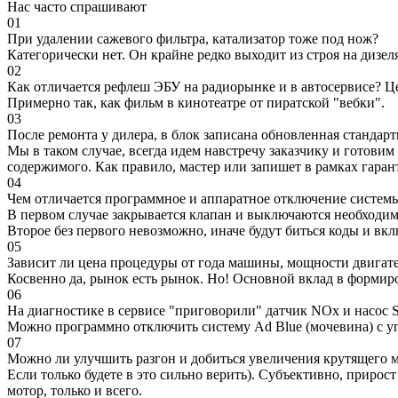
Нас часто спрашивают
01
При удалении сажевого фильтра, катализатор тоже под нож?
Категорически нет. Он крайне редко выходит из строя на дизел
02
Как отличается рефлеш ЭБУ на радиорынке и в автосервисе? Ц
Примерно так, как фильм в кинотеатре от пиратской "вебки".
03
После ремонта у дилера, в блок записана обновленная станда
Мы в таком случае, всегда идем навстречу заказчику и готови
содержимого. Как правило, мастер или запишет в рамках гаран
04
Чем отличается программное и аппаратное отключение систем
В первом случае закрывается клапан и выключаются необходимы
Второе без первого невозможно, иначе будут биться коды и вк
05
Зависит ли цена процедуры от года машины, мощности двигател
Косвенно да, рынок есть рынок. Но! Основной вклад в формир
06
На диагностике в сервисе "приговорили" датчик NOx и насос S
Можно программно отключить систему Ad Blue (мочевина) с уп
07
Можно ли улучшить разгон и добиться увеличения крутящего м
Если только будете в это сильно верить). Субъективно, прирос
мотор, только и всего.