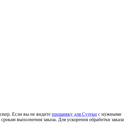
льтр. Если вы не видите
прошивку для Сузуки
с нужными
 срокам выполнения заказа. Для ускорения обработки заказа