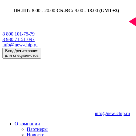
ПН-ПТ:
8:00 - 20:00
СБ-ВС:
9:00 - 18:00
(GMT+3)
8 800 101-75-79
8 930 71-51-097
info@new-chip.ru
Вход/регистрация
для специалистов
info@new-chip.ru
О компании
Партнеры
Новости