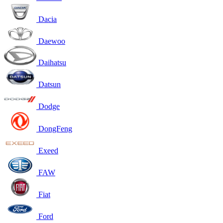
Dacia
Daewoo
Daihatsu
Datsun
Dodge
DongFeng
Exeed
FAW
Fiat
Ford