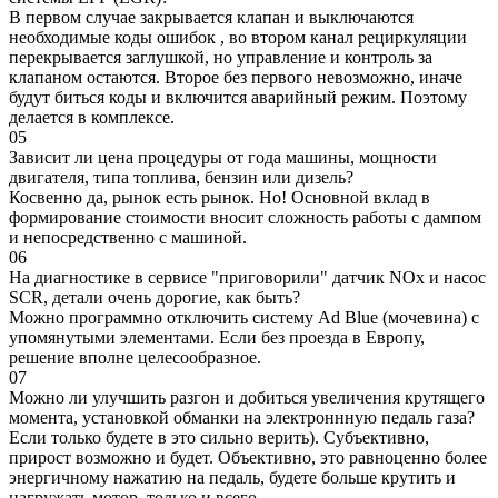
В первом случае закрывается клапан и выключаются
необходимые коды ошибок , во втором канал рециркуляции
перекрывается заглушкой, но управление и контроль за
клапаном остаются. Второе без первого невозможно, иначе
будут биться коды и включится аварийный режим. Поэтому
делается в комплексе.
05
Зависит ли цена процедуры от года машины, мощности
двигателя, типа топлива, бензин или дизель?
Косвенно да, рынок есть рынок. Но! Основной вклад в
формирование стоимости вносит сложность работы с дампом
и непосредственно с машиной.
06
На диагностике в сервисе "приговорили" датчик NOx и насос
SCR, детали очень дорогие, как быть?
Можно программно отключить систему Ad Blue (мочевина) с
упомянутыми элементами. Если без проезда в Европу,
решение вполне целесообразное.
07
Можно ли улучшить разгон и добиться увеличения крутящего
момента, установкой обманки на электроннную педаль газа?
Если только будете в это сильно верить). Субъективно,
прирост возможно и будет. Объективно, это равноценно более
энергичному нажатию на педаль, будете больше крутить и
нагружать мотор, только и всего.