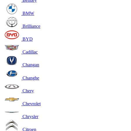
Bentley
BMW
Brilliance
BYD
Cadillac
Changan
Changhe
Chery
Chevrolet
Chrysler
Citroen