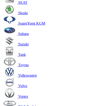
SEAT
Skoda
SsangYong KGM
Subaru
Suzuki
Tank
Toyota
Volkswagen
Volvo
Vortex