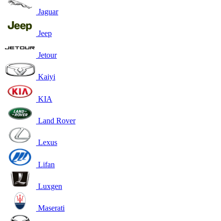
Jaguar
Jeep
Jetour
Kaiyi
KIA
Land Rover
Lexus
Lifan
Luxgen
Maserati