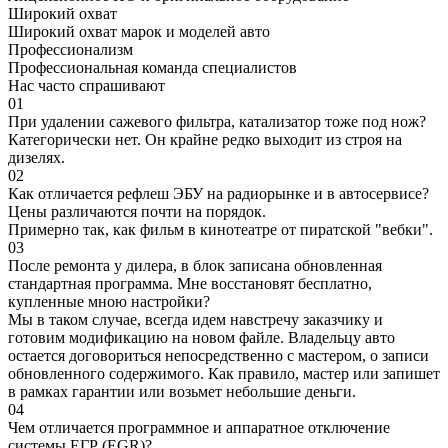
Широкий охват
Широкий охват марок и моделей авто
Профессионализм
Профессиональная команда специалистов
Нас часто спрашивают
01
При удалении сажевого фильтра, катализатор тоже под нож?
Категорически нет. Он крайне редко выходит из строя на
дизелях.
02
Как отличается рефлеш ЭБУ на радиорынке и в автосервисе?
Цены различаются почти на порядок.
Примерно так, как фильм в кинотеатре от пиратской "вебки".
03
После ремонта у дилера, в блок записана обновленная
стандартная программа. Мне восстановят бесплатно,
купленные мною настройки?
Мы в таком случае, всегда идем навстречу заказчику и
готовим модификацию на новом файле. Владельцу авто
остается договориться непосредственно с мастером, о записи
обновленного содержимого. Как правило, мастер или запишет
в рамках гарантии или возьмет небольшие деньги.
04
Чем отличается программное и аппаратное отключение
системы ЕГР (EGR)?