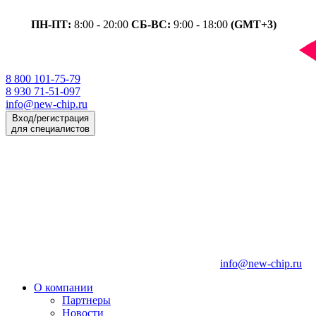
ПН-ПТ:
8:00 - 20:00
СБ-ВС:
9:00 - 18:00
(GMT+3)
8 800 101-75-79
8 930 71-51-097
info@new-chip.ru
Вход/регистрация
для специалистов
info@new-chip.ru
О компании
Партнеры
Новости