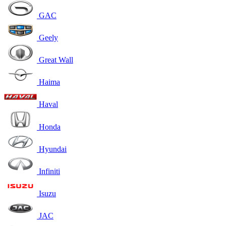
GAC
Geely
Great Wall
Haima
Haval
Honda
Hyundai
Infiniti
Isuzu
JAC