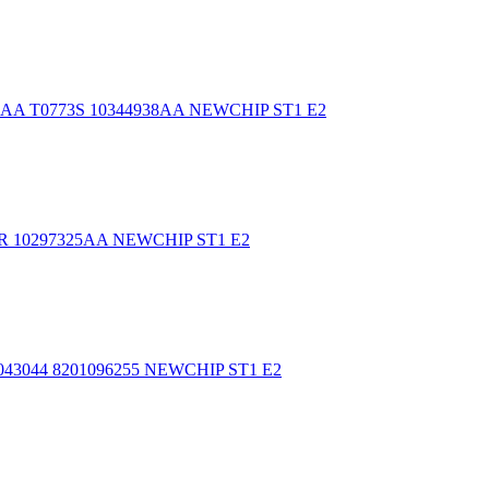
938AA T0773S 10344938AA NEWCHIP ST1 E2
7R 10297325AA NEWCHIP ST1 E2
E043044 8201096255 NEWCHIP ST1 E2