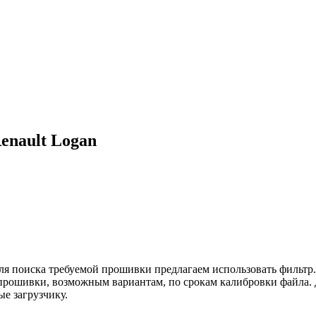
enault Logan
Для поиска требуемой прошивки предлагаем использовать фильт
прошивки, возможным вариантам, по срокам калибровки файла. Д
е загрузчику.