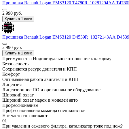
Прошивка Renault Logan EMS3120 T4780R_10281294AA T478
2 990
руб.
Купить в 1 клик
Прошивка Renault Logan EMS3120 D4539R_10272143AA D45
2 990
руб.
Купить в 1 клик
Преимущества
Индивидуальное отношение к каждому
Безопасность
Сохраняется ресурс двигателя и КПП
Комфорт
Оптимальная работа двигателя и КПП
Лицензия
Лицензионное ПО и оригинальное оборудование
Широкий охват
Широкий охват марок и моделей авто
Профессионализм
Профессиональная команда специалистов
Нас часто спрашивают
01
При удалении сажевого фильтра, катализатор тоже под нож?