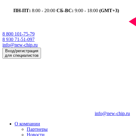
ПН-ПТ:
8:00 - 20:00
СБ-ВС:
9:00 - 18:00
(GMT+3)
8 800 101-75-79
8 930 71-51-097
info@new-chip.ru
Вход/регистрация
для специалистов
info@new-chip.ru
О компании
Партнеры
Новости