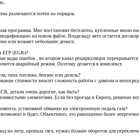
ях.
ены различаются почти на порядок.
ртная программа. Мне восстановят бесплатно, купленные мною н
м модификацию на новом файле. Владельцу авто остается договор
тии или возьмет небольшие деньги.
ы ЕГР (EGR)?
е коды ошибок , во втором канал рециркуляции перекрывается з
лючится аварийный режим. Поэтому делается в комплексе.
я, типа топлива, бензин или дизель?
ование стоимости вносит сложность работы с дампом и непосре
CR, детали очень дорогие, как быть?
омянутыми элементами. Если без проезда в Европу, решение вп
омента, установкой обманки на электроннную педаль газа?
т возможно и будет. Объективно, это равноценно более энергичн
ход на литр, пропала тяга, нужно больше оборотов для переключ