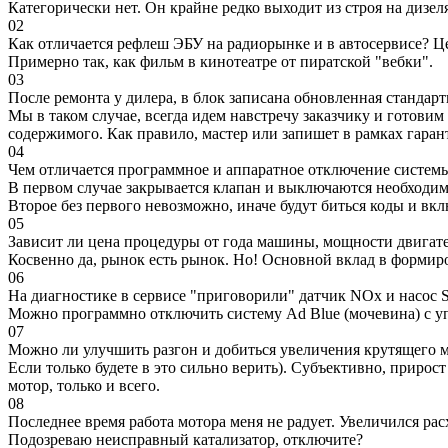
Категорически нет. Он крайне редко выходит из строя на дизел
02
Как отличается рефлеш ЭБУ на радиорынке и в автосервисе? Ц
Примерно так, как фильм в кинотеатре от пиратской "вебки".
03
После ремонта у дилера, в блок записана обновленная станда
Мы в таком случае, всегда идем навстречу заказчику и готови
содержимого. Как правило, мастер или запишет в рамках гаран
04
Чем отличается программное и аппаратное отключение систем
В первом случае закрывается клапан и выключаются необходимы
Второе без первого невозможно, иначе будут биться коды и вк
05
Зависит ли цена процедуры от года машины, мощности двигател
Косвенно да, рынок есть рынок. Но! Основной вклад в формир
06
На диагностике в сервисе "приговорили" датчик NOx и насос S
Можно программно отключить систему Ad Blue (мочевина) с уп
07
Можно ли улучшить разгон и добиться увеличения крутящего м
Если только будете в это сильно верить). Субъективно, прирос
мотор, только и всего.
08
Последнее время работа мотора меня не радует. Увеличился рас
Подозреваю неисправный катализатор, отключите?