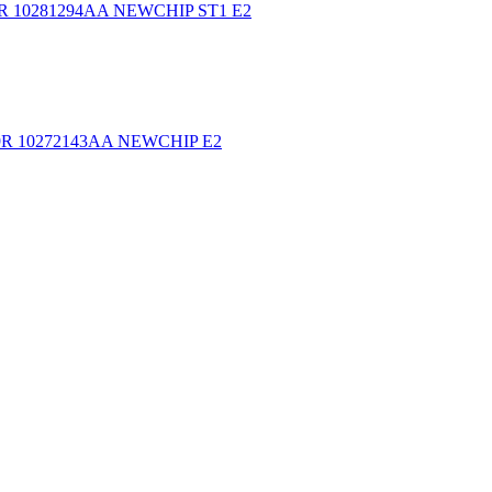
0R 10281294AA NEWCHIP ST1 E2
39R 10272143AA NEWCHIP E2