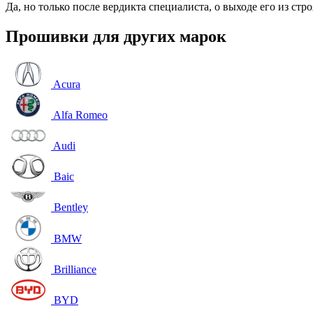
Да, но только после вердикта специалиста, о выходе его из стро
Прошивки для других марок
Acura
Alfa Romeo
Audi
Baic
Bentley
BMW
Brilliance
BYD