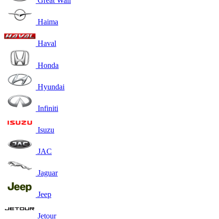
Great Wall
Haima
Haval
Honda
Hyundai
Infiniti
Isuzu
JAC
Jaguar
Jeep
Jetour