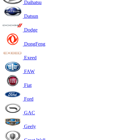
Daihatsu
Datsun
Dodge
DongFeng
Exeed
FAW
Fiat
Ford
GAC
Geely