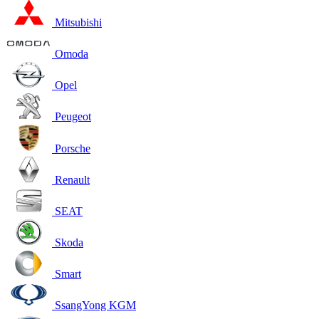
Mitsubishi
Omoda
Opel
Peugeot
Porsche
Renault
SEAT
Skoda
Smart
SsangYong KGM