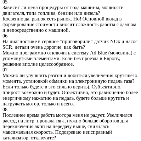
05
Зависит ли цена процедуры от года машины, мощности
двигателя, типа топлива, бензин или дизель?
Косвенно да, рынок есть рынок. Но! Основной вклад в
формирование стоимости вносит сложность работы с дампом
и непосредственно с машиной.
06
На диагностике в сервисе "приговорили" датчик NOx и насос
SCR, детали очень дорогие, как быть?
Можно программно отключить систему Ad Blue (мочевина) с
упомянутыми элементами. Если без проезда в Европу,
решение вполне целесообразное.
07
Можно ли улучшить разгон и добиться увеличения крутящего
момента, установкой обманки на электроннную педаль газа?
Если только будете в это сильно верить). Субъективно,
прирост возможно и будет. Объективно, это равноценно более
энергичному нажатию на педаль, будете больше крутить и
нагружать мотор, только и всего.
08
Последнее время работа мотора меня не радует. Увеличился
расход на литр, пропала тяга, нужно больше оборотов для
переключения акпп на передачу выше, снизилась
максимальная скорость. Подозреваю неисправный
катализатор, отключите?