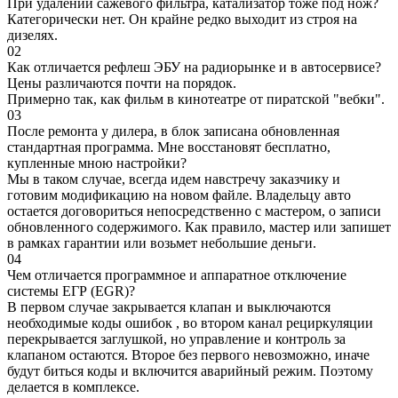
При удалении сажевого фильтра, катализатор тоже под нож?
Категорически нет. Он крайне редко выходит из строя на
дизелях.
02
Как отличается рефлеш ЭБУ на радиорынке и в автосервисе?
Цены различаются почти на порядок.
Примерно так, как фильм в кинотеатре от пиратской "вебки".
03
После ремонта у дилера, в блок записана обновленная
стандартная программа. Мне восстановят бесплатно,
купленные мною настройки?
Мы в таком случае, всегда идем навстречу заказчику и
готовим модификацию на новом файле. Владельцу авто
остается договориться непосредственно с мастером, о записи
обновленного содержимого. Как правило, мастер или запишет
в рамках гарантии или возьмет небольшие деньги.
04
Чем отличается программное и аппаратное отключение
системы ЕГР (EGR)?
В первом случае закрывается клапан и выключаются
необходимые коды ошибок , во втором канал рециркуляции
перекрывается заглушкой, но управление и контроль за
клапаном остаются. Второе без первого невозможно, иначе
будут биться коды и включится аварийный режим. Поэтому
делается в комплексе.