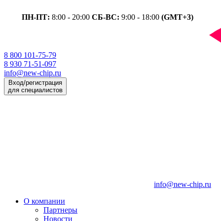
ПН-ПТ:
8:00 - 20:00
СБ-ВС:
9:00 - 18:00
(GMT+3)
8 800 101-75-79
8 930 71-51-097
info@new-chip.ru
Вход/регистрация
для специалистов
info@new-chip.ru
О компании
Партнеры
Новости