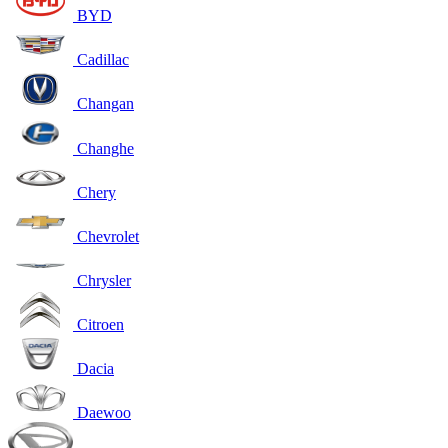
BYD
Cadillac
Changan
Changhe
Chery
Chevrolet
Chrysler
Citroen
Dacia
Daewoo