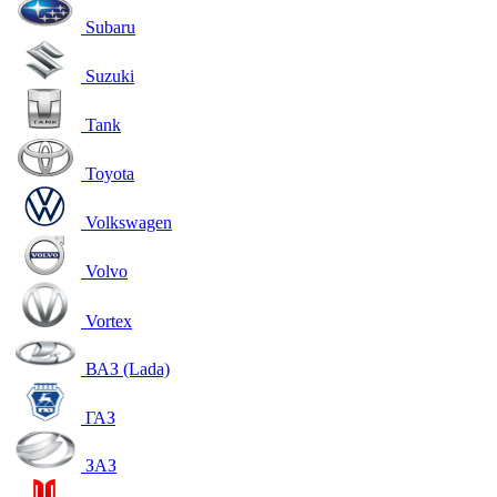
Subaru
Suzuki
Tank
Toyota
Volkswagen
Volvo
Vortex
ВАЗ (Lada)
ГАЗ
ЗАЗ