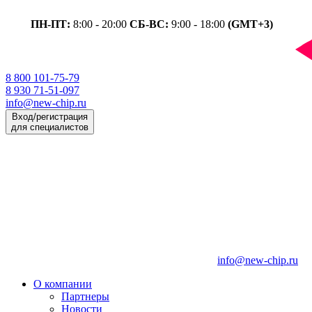
ПН-ПТ:
8:00 - 20:00
СБ-ВС:
9:00 - 18:00
(GMT+3)
8 800 101-75-79
8 930 71-51-097
info@new-chip.ru
Вход/регистрация
для специалистов
info@new-chip.ru
О компании
Партнеры
Новости