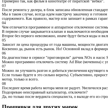
Примерно так, как фильм в кинотеатре от пиратской "вебки".
03
После ремонта у дилера, в блок записана обновленная станда
Мы в таком случае, всегда идем навстречу заказчику и готови
содержимого. Как правило, мастер или запишет в рамках гаран
04
Чем отличается программное и аппаратное отключение систем
В первом случае закрывается клапан и выключаются необходимы
Второе без первого невозможно, иначе будут биться коды и вк
05
Зависит ли цена процедуры от года машины, мощности двигател
Косвенно да, рынок есть рынок. Но! Основной вклад в формир
06
На диагностике в сервисе "приговорили" датчик NOx и насос S
Можно программно отключить систему Ad Blue (мочевина) с уп
07
Можно ли улучшить разгон и добиться увеличения крутящего м
Если только будете в это сильно верить). Субъективно, прирос
мотор, только и всего.
08
Последнее время работа мотора меня не радует. Увеличился рас
Подозреваю неисправный катализатор, отключите?
Да, но только после вердикта специалиста, о выходе его из стро
Прошивки для других марок