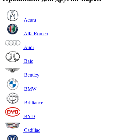
Acura
Alfa Romeo
Audi
Baic
Bentley
BMW
Brilliance
BYD
Cadillac