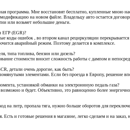
ртная программа. Мне восстановят бесплатно, купленные мною н
м модификацию на новом файле. Владельцу авто остается договор
тии или возьмет небольшие деньги.
ы ЕГР (EGR)?
е коды ошибок , во втором канал рециркуляции перекрывается з
лючится аварийный режим. Поэтому делается в комплексе.
я, типа топлива, бензин или дизель?
ование стоимости вносит сложность работы с дампом и непосре
CR, детали очень дорогие, как быть?
омянутыми элементами. Если без проезда в Европу, решение вп
омента, установкой обманки на электроннную педаль газа?
т возможно и будет. Объективно, это равноценно более энергичн
ход на литр, пропала тяга, нужно больше оборотов для переключ
я. Есть и готовые решения в магазине, легко сделаем и на заказ, 