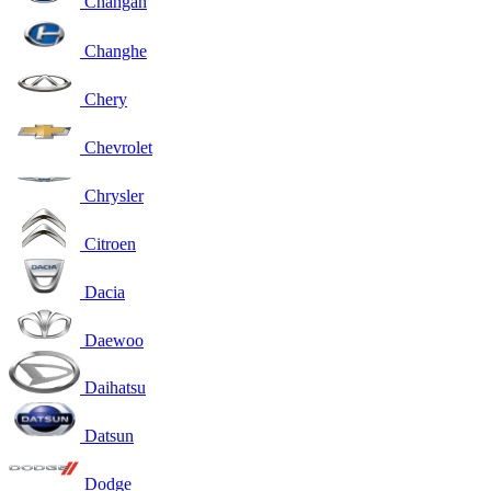
Changan
Changhe
Chery
Chevrolet
Chrysler
Citroen
Dacia
Daewoo
Daihatsu
Datsun
Dodge