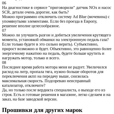
06
На диагностике в сервисе "приговорили" датчик NOx и насос
SCR, детали очень дорогие, как быть?
Можно программно отключить систему Ad Blue (мочевина) с
упомянутыми элементами. Если без проезда в Европу,
решение вполне целесообразное.
07
Можно ли улучшить разгон и добиться увеличения крутящего
момента, установкой обманки на электроннную педаль газа?
Если только будете в это сильно верить). Субъективно,
прирост возможно и будет. Объективно, это равноценно более
энергичному нажатию на педаль, будете больше крутить и
нагружать мотор, только и всего.
08
Последнее время работа мотора меня не радует. Увеличился
расход на литр, пропала тяга, нужно больше оборотов для
переключения акпп на передачу выше, снизилась
максимальная скорость. Подозреваю неисправный
катализатор, отключите?
Да, но только после вердикта специалиста, о выходе его из
строя. Есть и готовые решения в магазине, легко сделаем и на
заказ, на базе заводской версии.
Прошивки для других марок