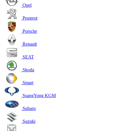
Opel
Peugeot
Porsche
Renault
SEAT
Skoda
Smart
SsangYong KGM
Subaru
Suzuki