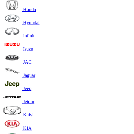
Honda
Hyundai
Infiniti
Isuzu
JAC
Jaguar
Jeep
Jetour
Kaiyi
KIA