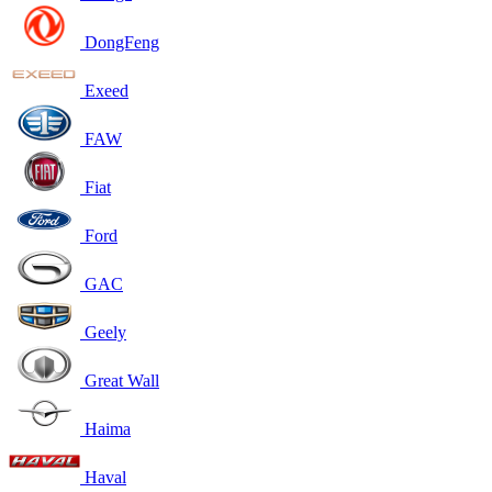
DongFeng
Exeed
FAW
Fiat
Ford
GAC
Geely
Great Wall
Haima
Haval