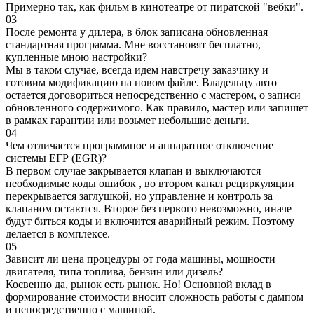
Примерно так, как фильм в кинотеатре от пиратской "вебки".
03
После ремонта у дилера, в блок записана обновленная
стандартная программа. Мне восстановят бесплатно,
купленные мною настройки?
Мы в таком случае, всегда идем навстречу заказчику и
готовим модификацию на новом файле. Владельцу авто
остается договориться непосредственно с мастером, о записи
обновленного содержимого. Как правило, мастер или запишет
в рамках гарантии или возьмет небольшие деньги.
04
Чем отличается программное и аппаратное отключение
системы ЕГР (EGR)?
В первом случае закрывается клапан и выключаются
необходимые коды ошибок , во втором канал рециркуляции
перекрывается заглушкой, но управление и контроль за
клапаном остаются. Второе без первого невозможно, иначе
будут биться коды и включится аварийный режим. Поэтому
делается в комплексе.
05
Зависит ли цена процедуры от года машины, мощности
двигателя, типа топлива, бензин или дизель?
Косвенно да, рынок есть рынок. Но! Основной вклад в
формирование стоимости вносит сложность работы с дампом
и непосредственно с машиной.