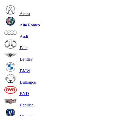
Acura
Alfa Romeo
Audi
Baic
Bentley
BMW
Brilliance
BYD
Cadillac