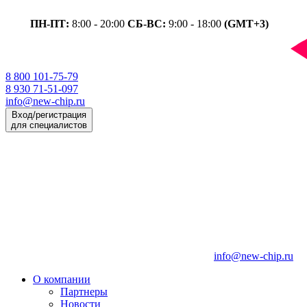
ПН-ПТ:
8:00 - 20:00
СБ-ВС:
9:00 - 18:00
(GMT+3)
8 800 101-75-79
8 930 71-51-097
info@new-chip.ru
Вход/регистрация
для специалистов
info@new-chip.ru
О компании
Партнеры
Новости