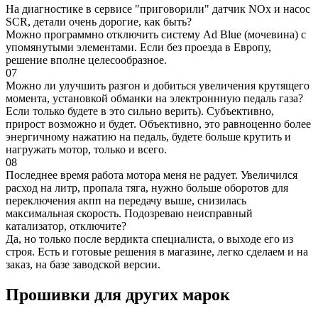
На диагностике в сервисе "приговорили" датчик NOx и насос
SCR, детали очень дорогие, как быть?
Можно программно отключить систему Ad Blue (мочевина) с
упомянутыми элементами. Если без проезда в Европу,
решение вполне целесообразное.
07
Можно ли улучшить разгон и добиться увеличения крутящего
момента, установкой обманки на электроннную педаль газа?
Если только будете в это сильно верить). Субъективно,
прирост возможно и будет. Объективно, это равноценно более
энергичному нажатию на педаль, будете больше крутить и
нагружать мотор, только и всего.
08
Последнее время работа мотора меня не радует. Увеличился
расход на литр, пропала тяга, нужно больше оборотов для
переключения акпп на передачу выше, снизилась
максимальная скорость. Подозреваю неисправный
катализатор, отключите?
Да, но только после вердикта специалиста, о выходе его из
строя. Есть и готовые решения в магазине, легко сделаем и на
заказ, на базе заводской версии.
Прошивки для других марок