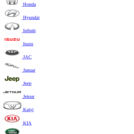
Honda
Hyundai
Infiniti
Isuzu
JAC
Jaguar
Jeep
Jetour
Kaiyi
KIA