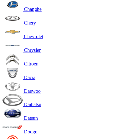
Changhe
Chery
Chevrolet
Chrysler
Citroen
Dacia
Daewoo
Daihatsu
Datsun
Dodge