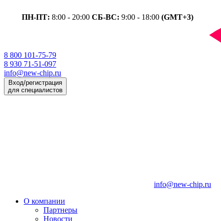
ПН-ПТ:
8:00 - 20:00
СБ-ВС:
9:00 - 18:00
(GMT+3)
8 800 101-75-79
8 930 71-51-097
info@new-chip.ru
Вход/регистрация
для специалистов
info@new-chip.ru
О компании
Партнеры
Новости