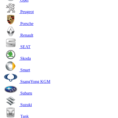
Opel
Peugeot
Porsche
Renault
SEAT
Skoda
Smart
SsangYong KGM
Subaru
Suzuki
Tank