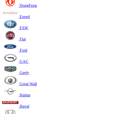
DongFeng
Exeed
FAW
Fiat
Ford
GAC
Geely
Great Wall
Haima
Haval