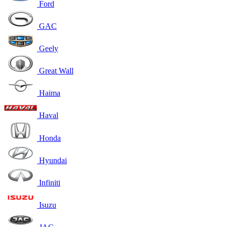
Ford
GAC
Geely
Great Wall
Haima
Haval
Honda
Hyundai
Infiniti
Isuzu