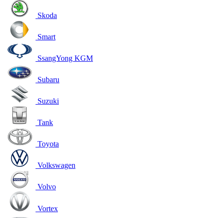
Skoda
Smart
SsangYong KGM
Subaru
Suzuki
Tank
Toyota
Volkswagen
Volvo
Vortex