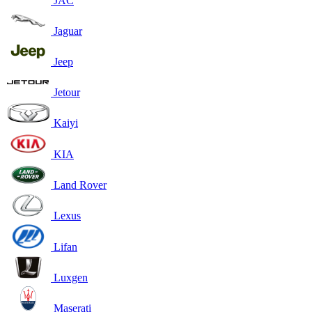
JAC
Jaguar
Jeep
Jetour
Kaiyi
KIA
Land Rover
Lexus
Lifan
Luxgen
Maserati