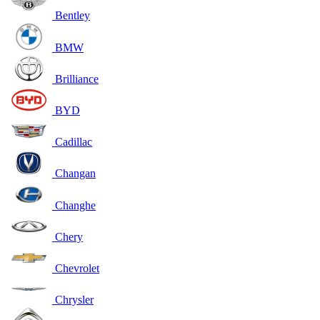
Bentley
BMW
Brilliance
BYD
Cadillac
Changan
Changhe
Chery
Chevrolet
Chrysler