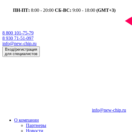
ПН-ПТ:
8:00 - 20:00
СБ-ВС:
9:00 - 18:00
(GMT+3)
8 800 101-75-79
8 930 71-51-097
info@new-chip.ru
Вход/регистрация
для специалистов
info@new-chip.ru
О компании
Партнеры
Новости