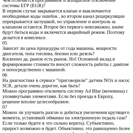
Чем отличается программное и аппаратное отключение
системы ЕГР (EGR)?
В первом случае закрывается клапан и выключаются
необходимые коды ошибок , во втором канал рециркуляции
перекрывается заглушкой, но управление и контроль за
клапаном остаются. Второе без первого невозможно, иначе
будут биться коды и включится аварийный режим. Поэтому
делается в комплексе.
05
Зависит ли цена процедуры от года машины, мощности
двигателя, типа топлива, бензин или дизель?
Косвенно да, рынок есть рынок. Но! Основной вклад в
формирование стоимости вносит сложность работы с дампом
и непосредственно с машиной.
06
На диагностике в сервисе "приговорили" датчик NOx и насос
SCR, детали очень дорогие, как быть?
Можно программно отключить систему Ad Blue (мочевина) с
упомянутыми элементами. Если без проезда в Европу,
решение вполне целесообразное.
07
Можно ли улучшить разгон и добиться увеличения крутящего
момента, установкой обманки на электроннную педаль газа?
Если только будете в это сильно верить). Субъективно,
прирост возможно и будет. Объективно, это равноценно более