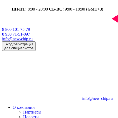
ПН-ПТ:
8:00 - 20:00
СБ-ВС:
9:00 - 18:00
(GMT+3)
8 800 101-75-79
8 930 71-51-097
info@new-chip.ru
Вход/регистрация
для специалистов
info@new-chip.ru
О компании
Партнеры
Новости