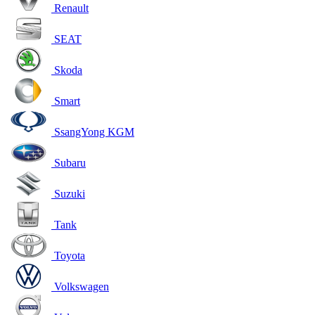
Renault
SEAT
Skoda
Smart
SsangYong KGM
Subaru
Suzuki
Tank
Toyota
Volkswagen