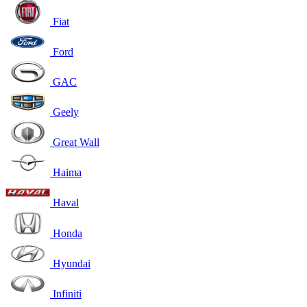
Fiat
Ford
GAC
Geely
Great Wall
Haima
Haval
Honda
Hyundai
Infiniti