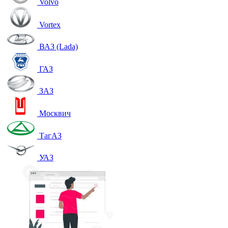
Volvo
Vortex
ВАЗ (Lada)
ГАЗ
ЗАЗ
Москвич
ТагАЗ
УАЗ