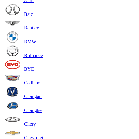
Audi
Baic
Bentley
BMW
Brilliance
BYD
Cadillac
Changan
Changhe
Chery
Chevrolet