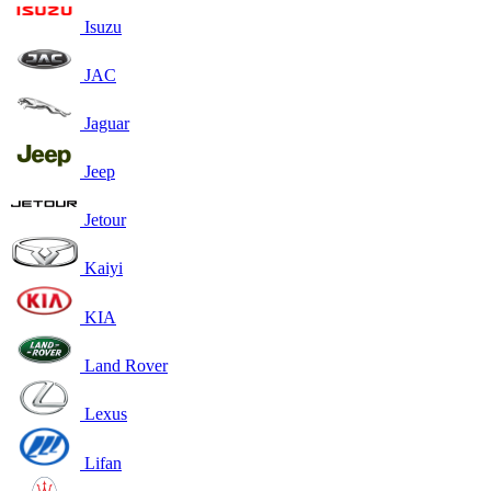
Isuzu
JAC
Jaguar
Jeep
Jetour
Kaiyi
KIA
Land Rover
Lexus
Lifan