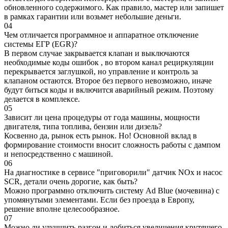
обновленного содержимого. Как правило, мастер или запишет
в рамках гарантии или возьмет небольшие деньги.
04
Чем отличается программное и аппаратное отключение
системы ЕГР (EGR)?
В первом случае закрывается клапан и выключаются
необходимые коды ошибок , во втором канал рециркуляции
перекрывается заглушкой, но управление и контроль за
клапаном остаются. Второе без первого невозможно, иначе
будут биться коды и включится аварийный режим. Поэтому
делается в комплексе.
05
Зависит ли цена процедуры от года машины, мощности
двигателя, типа топлива, бензин или дизель?
Косвенно да, рынок есть рынок. Но! Основной вклад в
формирование стоимости вносит сложность работы с дампом
и непосредственно с машиной.
06
На диагностике в сервисе "приговорили" датчик NOx и насос
SCR, детали очень дорогие, как быть?
Можно программно отключить систему Ad Blue (мочевина) с
упомянутыми элементами. Если без проезда в Европу,
решение вполне целесообразное.
07
Можно ли улучшить разгон и добиться увеличения крутящего