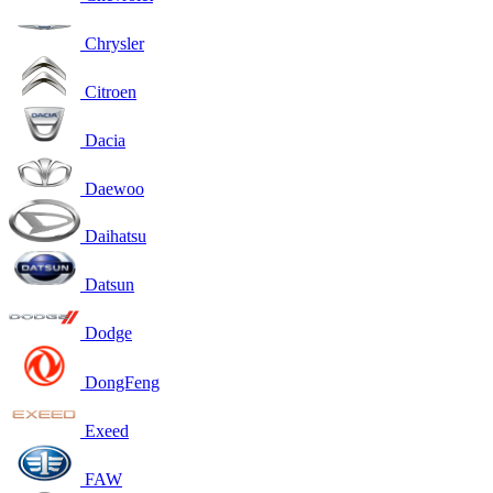
Chrysler
Citroen
Dacia
Daewoo
Daihatsu
Datsun
Dodge
DongFeng
Exeed
FAW