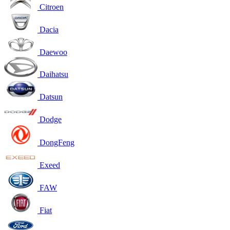
Citroen
Dacia
Daewoo
Daihatsu
Datsun
Dodge
DongFeng
Exeed
FAW
Fiat