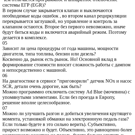
системы ЕГР (EGR)?
В первом случае закрывается клапан и выключаются
необходимые коды ошибок , во втором канал рециркуляции
перекрывается заглушкой, но управление и контроль за
клапаном остаются. Второе без первого невозможно, иначе
будут биться коды и включится аварийный режим. Поэтому
делается в комплексе.
05
Зависит ли цена процедуры от года машины, мощности
двигателя, типа топлива, бензин или дизель?
Косвенно да, рынок есть рынок. Но! Основной вклад в
формирование стоимости вносит сложность работы с дампом
и непосредственно с машиной.
06
На диагностике в сервисе "приговорили" датчик NOx и насос
SCR, детали очень дорогие, как быть?
Можно программно отключить систему Ad Blue (мочевина) с
упомянутыми элементами. Если без проезда в Европу,
решение вполне целесообразное.
07
Можно ли улучшить разгон и добиться увеличения крутящего
момента, установкой обманки на электроннную педаль газа?
Если только будете в это сильно верить). Субъективно,
прирост возможно и будет. Объективно, это равноценно более