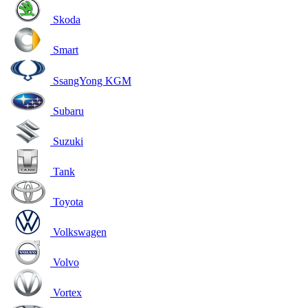
Skoda
Smart
SsangYong KGM
Subaru
Suzuki
Tank
Toyota
Volkswagen
Volvo
Vortex