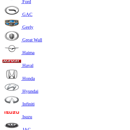
Ford
GAC
Geely
Great Wall
Haima
Haval
Honda
Hyundai
Infiniti
Isuzu
JAC