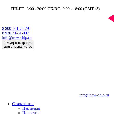
ПН-ПТ:
8:00 - 20:00
СБ-ВС:
9:00 - 18:00
(GMT+3)
8 800 101-75-79
8 930 71-51-097
info@new-chip.ru
Вход/регистрация
для специалистов
info@new-chip.ru
О компании
Партнеры
Новости