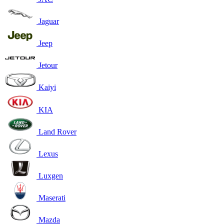
Jaguar
Jeep
Jetour
Kaiyi
KIA
Land Rover
Lexus
Luxgen
Maserati
Mazda