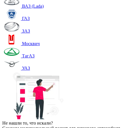
ВАЗ (Lada)
ГАЗ
ЗАЗ
Москвич
ТагАЗ
УАЗ
Не нашли то, что искали?