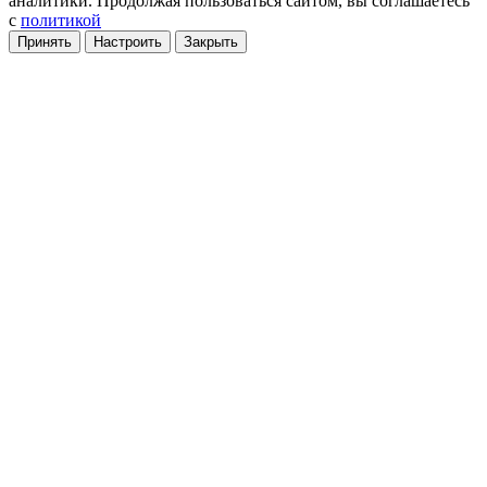
аналитики
. Продолжая пользоваться сайтом, вы соглашаетесь
с
политикой
Принять
Настроить
Закрыть