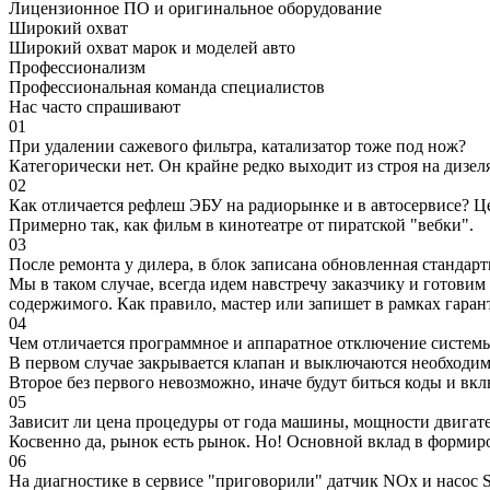
Лицензионное ПО и оригинальное оборудование
Широкий охват
Широкий охват марок и моделей авто
Профессионализм
Профессиональная команда специалистов
Нас часто спрашивают
01
При удалении сажевого фильтра, катализатор тоже под нож?
Категорически нет. Он крайне редко выходит из строя на дизел
02
Как отличается рефлеш ЭБУ на радиорынке и в автосервисе? Ц
Примерно так, как фильм в кинотеатре от пиратской "вебки".
03
После ремонта у дилера, в блок записана обновленная станда
Мы в таком случае, всегда идем навстречу заказчику и готови
содержимого. Как правило, мастер или запишет в рамках гаран
04
Чем отличается программное и аппаратное отключение систем
В первом случае закрывается клапан и выключаются необходимы
Второе без первого невозможно, иначе будут биться коды и вк
05
Зависит ли цена процедуры от года машины, мощности двигател
Косвенно да, рынок есть рынок. Но! Основной вклад в формир
06
На диагностике в сервисе "приговорили" датчик NOx и насос S