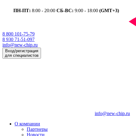
ПН-ПТ:
8:00 - 20:00
СБ-ВС:
9:00 - 18:00
(GMT+3)
8 800 101-75-79
8 930 71-51-097
info@new-chip.ru
Вход/регистрация
для специалистов
info@new-chip.ru
О компании
Партнеры
Новости