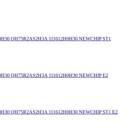
H0H30 QH75R2AS2H3A 111612H0H30 NEWCHIP ST1
H0H30 QH75R2AS2H3A 111612H0H30 NEWCHIP E2
H0H30 QH75R2AS2H3A 111612H0H30 NEWCHIP ST1 E2