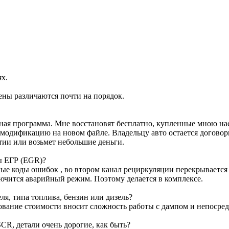
ях.
ены различаются почти на порядок.
ртная программа. Мне восстановят бесплатно, купленные мною н
м модификацию на новом файле. Владельцу авто остается договор
тии или возьмет небольшие деньги.
ы ЕГР (EGR)?
е коды ошибок , во втором канал рециркуляции перекрывается з
лючится аварийный режим. Поэтому делается в комплексе.
я, типа топлива, бензин или дизель?
ование стоимости вносит сложность работы с дампом и непосре
CR, детали очень дорогие, как быть?