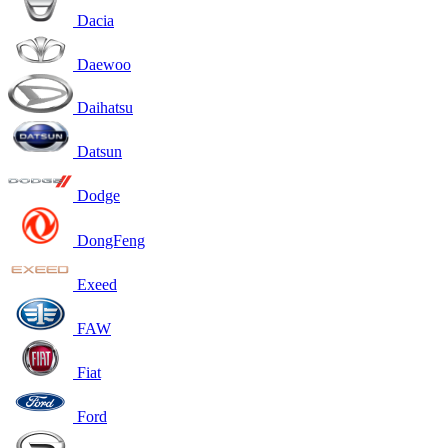
Dacia
Daewoo
Daihatsu
Datsun
Dodge
DongFeng
Exeed
FAW
Fiat
Ford