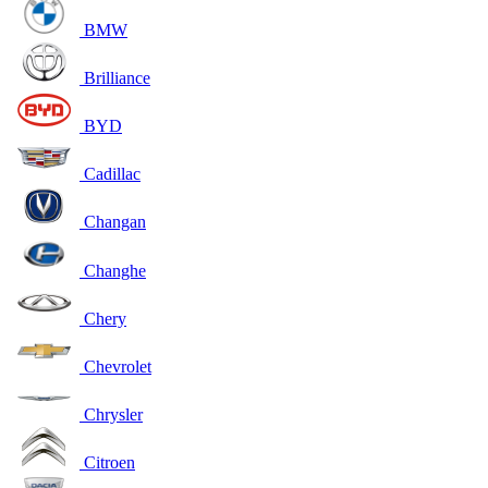
BMW
Brilliance
BYD
Cadillac
Changan
Changhe
Chery
Chevrolet
Chrysler
Citroen