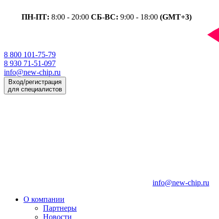
ПН-ПТ:
8:00 - 20:00
СБ-ВС:
9:00 - 18:00
(GMT+3)
8 800 101-75-79
8 930 71-51-097
info@new-chip.ru
Вход/регистрация
для специалистов
info@new-chip.ru
О компании
Партнеры
Новости