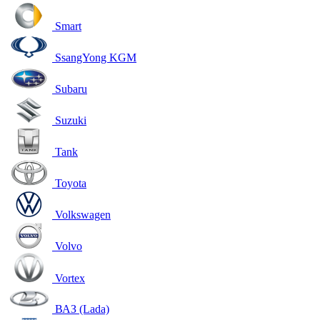
Smart
SsangYong KGM
Subaru
Suzuki
Tank
Toyota
Volkswagen
Volvo
Vortex
ВАЗ (Lada)