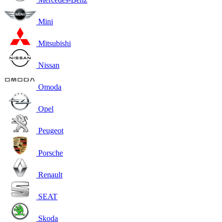
Mini
Mitsubishi
Nissan
Omoda
Opel
Peugeot
Porsche
Renault
SEAT
Skoda