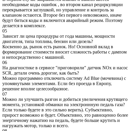
необходимые коды ошибок , во втором канал рециркуляции
перекрывается заглушкой, но управление и контроль за
клапаном остаются. Второе без первого невозможно, иначе
будут биться коды и включится аварийный режим. Поэтому
делается в комплексе.
05
Зависит ли цена процедуры от года машины, мощности
двигателя, типа топлива, бензин или дизель?
Косвенно да, рынок есть рынок. Но! Основной вклад в
формирование стоимости вносит сложность работы с дампом
и непосредственно с машиной.
06
На диагностике в сервисе "приговорили" датчик NOx и насос
SCR, детали очень дорогие, как быть?
Можно программно отключить систему Ad Blue (мочевина) с
упомянутыми элементами. Если без проезда в Европу,
решение вполне целесообразное.
07
Можно ли улучшить разгон и добиться увеличения крутящего
момента, установкой обманки на электроннную педаль газа?
Если только будете в это сильно верить). Субъективно,
прирост возможно и будет. Объективно, это равноценно более
энергичному нажатию на педаль, будете больше крутить и
нагружать мотор, только и всего.
08