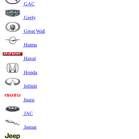
GAC
Geely
Great Wall
Haima
Haval
Honda
Infiniti
Isuzu
JAC
Jaguar