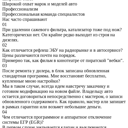
Широкий охват марок и моделей авто
Профессионализм
Профессиональная команда специалистов
Нас часто спрашивают
01
При удалении сажевого фильтра, катализатор тоже под нож?
Категорически нет. Он крайне редко выходит из строя на
дизелях.
02
Как отличается рефлеш ЭБУ на радиорынке и в автосервисе?
Цены различаются почти на порядок.
Примерно так, как фильм в кинотеатре от пиратской "вебки".
03
После ремонта у дилера, в блок записана обновленная
стандартная программа. Мне восстановят бесплатно,
купленные мною настройки?
Мы в таком случае, всегда идем навстречу заказчику и
готовим модификацию на новом файле. Владельцу авто
остается договориться непосредственно с мастером, о записи
обновленного содержимого. Как правило, мастер или запишет
в рамках гарантии или возьмет небольшие деньги.
04
Чем отличается программное и аппаратное отключение
системы ЕГР (EGR)?
В первом случае закрывается клапан и выключаются