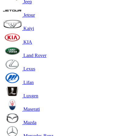
Jeep
Jetour
Kaiyi
KIA
Land Rover
Lexus
Lifan
Luxgen
Maserati
Mazda
Mercedes-Benz