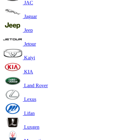
JAC
Jaguar
Jeep
Jetour
Kaiyi
KIA
Land Rover
Lexus
Lifan
Luxgen