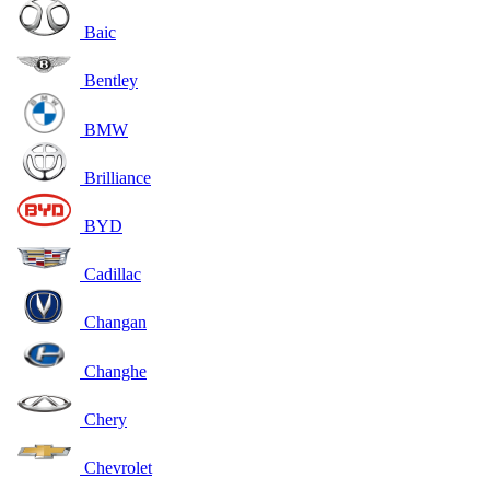
Baic
Bentley
BMW
Brilliance
BYD
Cadillac
Changan
Changhe
Chery
Chevrolet