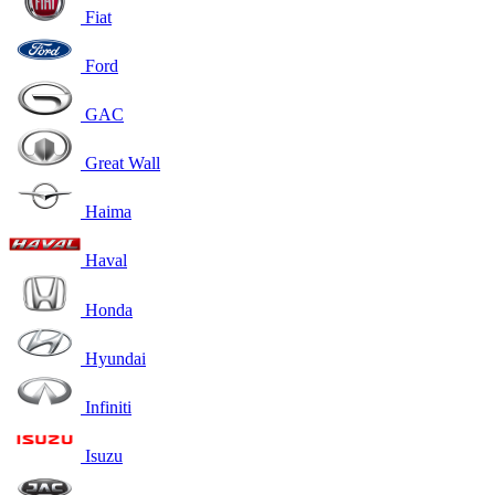
Fiat
Ford
GAC
Great Wall
Haima
Haval
Honda
Hyundai
Infiniti
Isuzu