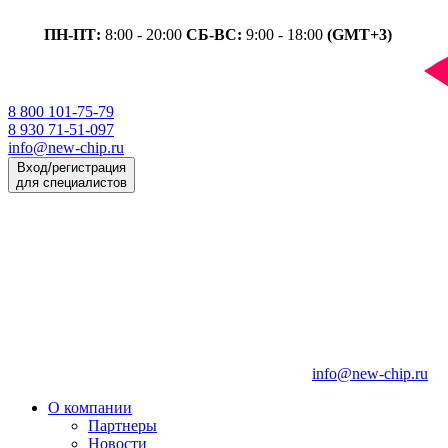
ПН-ПТ:
8:00 - 20:00
СБ-ВС:
9:00 - 18:00
(GMT+3)
8 800 101-75-79
8 930 71-51-097
info@new-chip.ru
Вход/регистрация
для специалистов
info@new-chip.ru
О компании
Партнеры
Новости