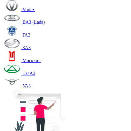
Vortex
ВАЗ (Lada)
ГАЗ
ЗАЗ
Москвич
ТагАЗ
УАЗ