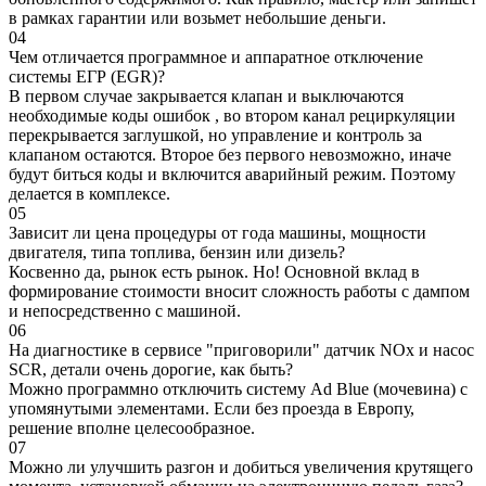
в рамках гарантии или возьмет небольшие деньги.
04
Чем отличается программное и аппаратное отключение
системы ЕГР (EGR)?
В первом случае закрывается клапан и выключаются
необходимые коды ошибок , во втором канал рециркуляции
перекрывается заглушкой, но управление и контроль за
клапаном остаются. Второе без первого невозможно, иначе
будут биться коды и включится аварийный режим. Поэтому
делается в комплексе.
05
Зависит ли цена процедуры от года машины, мощности
двигателя, типа топлива, бензин или дизель?
Косвенно да, рынок есть рынок. Но! Основной вклад в
формирование стоимости вносит сложность работы с дампом
и непосредственно с машиной.
06
На диагностике в сервисе "приговорили" датчик NOx и насос
SCR, детали очень дорогие, как быть?
Можно программно отключить систему Ad Blue (мочевина) с
упомянутыми элементами. Если без проезда в Европу,
решение вполне целесообразное.
07
Можно ли улучшить разгон и добиться увеличения крутящего