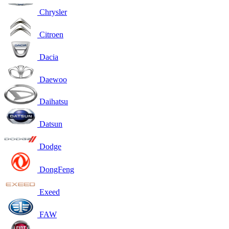
Chrysler
Citroen
Dacia
Daewoo
Daihatsu
Datsun
Dodge
DongFeng
Exeed
FAW