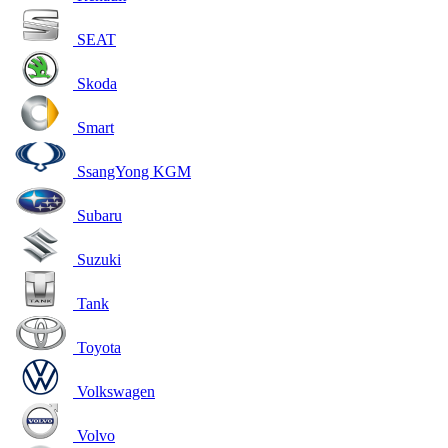
SEAT
Skoda
Smart
SsangYong KGM
Subaru
Suzuki
Tank
Toyota
Volkswagen
Volvo