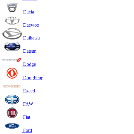
Dacia
Daewoo
Daihatsu
Datsun
Dodge
DongFeng
Exeed
FAW
Fiat
Ford