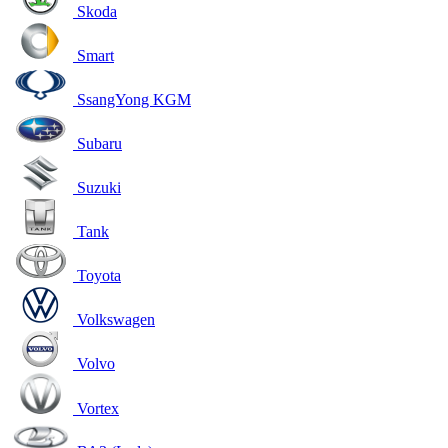
Skoda
Smart
SsangYong KGM
Subaru
Suzuki
Tank
Toyota
Volkswagen
Volvo
Vortex