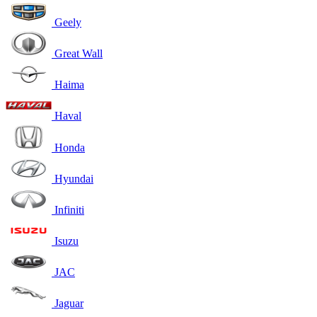
Geely
Great Wall
Haima
Haval
Honda
Hyundai
Infiniti
Isuzu
JAC
Jaguar