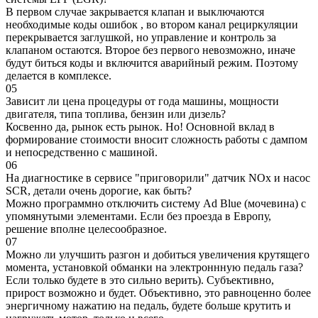
В первом случае закрывается клапан и выключаются
необходимые коды ошибок , во втором канал рециркуляции
перекрывается заглушкой, но управление и контроль за
клапаном остаются. Второе без первого невозможно, иначе
будут биться коды и включится аварийный режим. Поэтому
делается в комплексе.
05
Зависит ли цена процедуры от года машины, мощности
двигателя, типа топлива, бензин или дизель?
Косвенно да, рынок есть рынок. Но! Основной вклад в
формирование стоимости вносит сложность работы с дампом
и непосредственно с машиной.
06
На диагностике в сервисе "приговорили" датчик NOx и насос
SCR, детали очень дорогие, как быть?
Можно программно отключить систему Ad Blue (мочевина) с
упомянутыми элементами. Если без проезда в Европу,
решение вполне целесообразное.
07
Можно ли улучшить разгон и добиться увеличения крутящего
момента, установкой обманки на электроннную педаль газа?
Если только будете в это сильно верить). Субъективно,
прирост возможно и будет. Объективно, это равноценно более
энергичному нажатию на педаль, будете больше крутить и