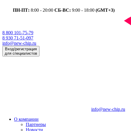
ПН-ПТ:
8:00 - 20:00
СБ-ВС:
9:00 - 18:00
(GMT+3)
8 800 101-75-79
8 930 71-51-097
info@new-chip.ru
Вход/регистрация
для специалистов
info@new-chip.ru
О компании
Партнеры
Новости