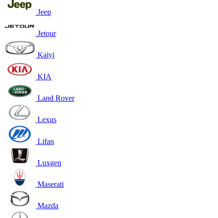
Jeep
Jetour
Kaiyi
KIA
Land Rover
Lexus
Lifan
Luxgen
Maserati
Mazda