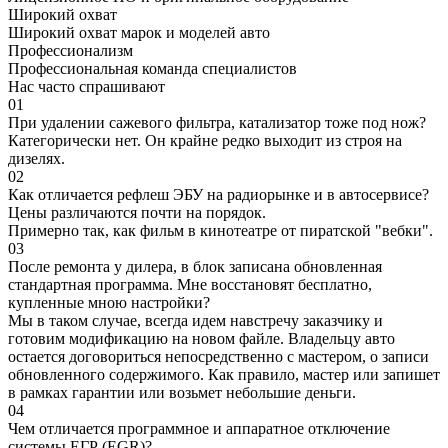
Широкий охват
Широкий охват марок и моделей авто
Профессионализм
Профессиональная команда специалистов
Нас часто спрашивают
01
При удалении сажевого фильтра, катализатор тоже под нож?
Категорически нет. Он крайне редко выходит из строя на
дизелях.
02
Как отличается рефлеш ЭБУ на радиорынке и в автосервисе?
Цены различаются почти на порядок.
Примерно так, как фильм в кинотеатре от пиратской "вебки".
03
После ремонта у дилера, в блок записана обновленная
стандартная программа. Мне восстановят бесплатно,
купленные мною настройки?
Мы в таком случае, всегда идем навстречу заказчику и
готовим модификацию на новом файле. Владельцу авто
остается договориться непосредственно с мастером, о записи
обновленного содержимого. Как правило, мастер или запишет
в рамках гарантии или возьмет небольшие деньги.
04
Чем отличается программное и аппаратное отключение
системы ЕГР (EGR)?