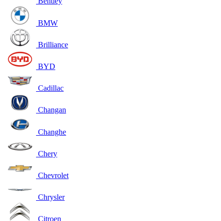
Bentley
BMW
Brilliance
BYD
Cadillac
Changan
Changhe
Chery
Chevrolet
Chrysler
Citroen