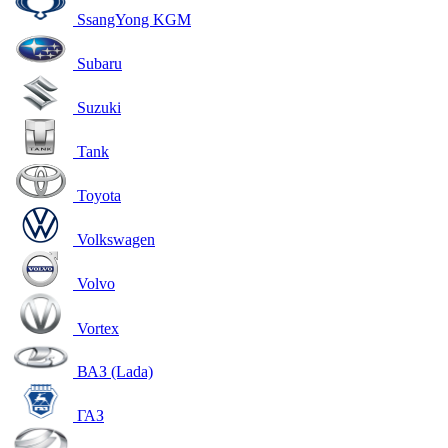
SsangYong KGM
Subaru
Suzuki
Tank
Toyota
Volkswagen
Volvo
Vortex
ВАЗ (Lada)
ГАЗ