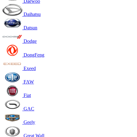
Daewoo
Daihatsu
Datsun
Dodge
DongFeng
Exeed
FAW
Fiat
GAC
Geely
Great Wall