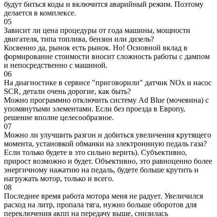
будут биться коды и включится аварийный режим. Поэтому
делается в комплексе.
05
Зависит ли цена процедуры от года машины, мощности
двигателя, типа топлива, бензин или дизель?
Косвенно да, рынок есть рынок. Но! Основной вклад в
формирование стоимости вносит сложность работы с дампом
и непосредственно с машиной.
06
На диагностике в сервисе "приговорили" датчик NOx и насос
SCR, детали очень дорогие, как быть?
Можно программно отключить систему Ad Blue (мочевина) с
упомянутыми элементами. Если без проезда в Европу,
решение вполне целесообразное.
07
Можно ли улучшить разгон и добиться увеличения крутящего
момента, установкой обманки на электроннную педаль газа?
Если только будете в это сильно верить). Субъективно,
прирост возможно и будет. Объективно, это равноценно более
энергичному нажатию на педаль, будете больше крутить и
нагружать мотор, только и всего.
08
Последнее время работа мотора меня не радует. Увеличился
расход на литр, пропала тяга, нужно больше оборотов для
переключения акпп на передачу выше, снизилась