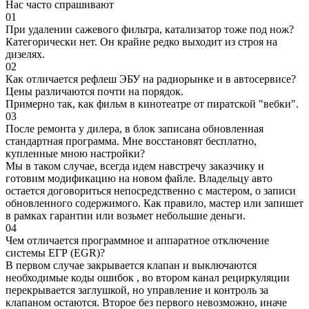
Нас часто спрашивают
01
При удалении сажевого фильтра, катализатор тоже под нож?
Категорически нет. Он крайне редко выходит из строя на
дизелях.
02
Как отличается рефлеш ЭБУ на радиорынке и в автосервисе?
Цены различаются почти на порядок.
Примерно так, как фильм в кинотеатре от пиратской "вебки".
03
После ремонта у дилера, в блок записана обновленная
стандартная программа. Мне восстановят бесплатно,
купленные мною настройки?
Мы в таком случае, всегда идем навстречу заказчику и
готовим модификацию на новом файле. Владельцу авто
остается договориться непосредственно с мастером, о записи
обновленного содержимого. Как правило, мастер или запишет
в рамках гарантии или возьмет небольшие деньги.
04
Чем отличается программное и аппаратное отключение
системы ЕГР (EGR)?
В первом случае закрывается клапан и выключаются
необходимые коды ошибок , во втором канал рециркуляции
перекрывается заглушкой, но управление и контроль за
клапаном остаются. Второе без первого невозможно, иначе