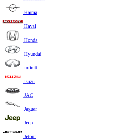
Haima
Haval
Honda
Hyundai
Infiniti
Isuzu
JAC
Jaguar
Jeep
Jetour