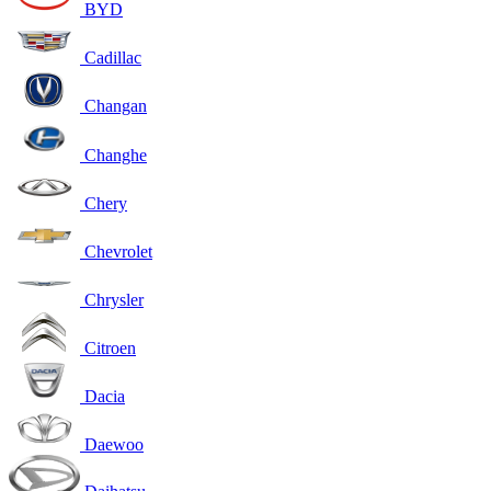
BYD
Cadillac
Changan
Changhe
Chery
Chevrolet
Chrysler
Citroen
Dacia
Daewoo