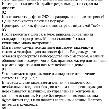
Категорически нет. Он крайне редко выходит из строя на
дизелях.
02
Как отличается рефлеш ЭБУ на радиорынке и в автосервисе?
Цены различаются почти на порядок.
Примерно так, как фильм в кинотеатре от пиратской "вебки".
03
После ремонта у дилера, в блок записана обновленная
стандартная программа. Мне восстановят бесплатно,
купленные мною настройки?
Мы в таком случае, всегда идем навстречу заказчику и
готовим модификацию на новом файле. Владельцу авто
остается договориться непосредственно с мастером, о записи
обновленного содержимого. Как правило, мастер или запишет
в рамках гарантии или возьмет небольшие деньги.
04
Чем отличается программное и аппаратное отключение
системы ЕГР (EGR)?
В первом случае закрывается клапан и выключаются
необходимые коды ошибок , во втором канал рециркуляции
перекрывается заглушкой, но управление и контроль за
клапаном остаются. Второе без первого невозможно, иначе
будут биться коды и включится аварийный режим. Поэтому
делается в комплексе.
05