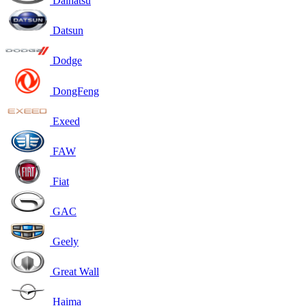
Daihatsu
Datsun
Dodge
DongFeng
Exeed
FAW
Fiat
GAC
Geely
Great Wall
Haima