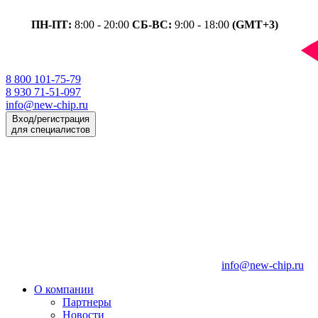
ПН-ПТ:
8:00 - 20:00
СБ-ВС:
9:00 - 18:00
(GMT+3)
8 800 101-75-79
8 930 71-51-097
info@new-chip.ru
Вход/регистрация
для специалистов
info@new-chip.ru
О компании
Партнеры
Новости