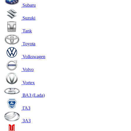
Subaru
Suzuki
Tank
Toyota
Volkswagen
Volvo
Vortex
ВАЗ (Lada)
ГАЗ
ЗАЗ