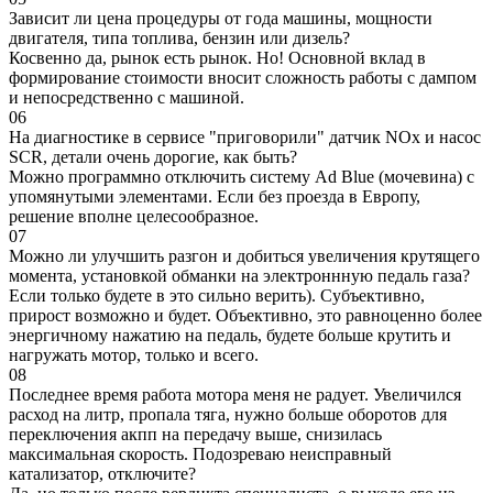
Зависит ли цена процедуры от года машины, мощности
двигателя, типа топлива, бензин или дизель?
Косвенно да, рынок есть рынок. Но! Основной вклад в
формирование стоимости вносит сложность работы с дампом
и непосредственно с машиной.
06
На диагностике в сервисе "приговорили" датчик NOx и насос
SCR, детали очень дорогие, как быть?
Можно программно отключить систему Ad Blue (мочевина) с
упомянутыми элементами. Если без проезда в Европу,
решение вполне целесообразное.
07
Можно ли улучшить разгон и добиться увеличения крутящего
момента, установкой обманки на электроннную педаль газа?
Если только будете в это сильно верить). Субъективно,
прирост возможно и будет. Объективно, это равноценно более
энергичному нажатию на педаль, будете больше крутить и
нагружать мотор, только и всего.
08
Последнее время работа мотора меня не радует. Увеличился
расход на литр, пропала тяга, нужно больше оборотов для
переключения акпп на передачу выше, снизилась
максимальная скорость. Подозреваю неисправный
катализатор, отключите?