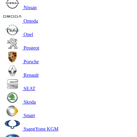
Nissan
Omoda
Opel
Peugeot
Porsche
Renault
SEAT
Skoda
Smart
SsangYong KGM