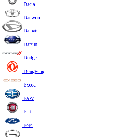
Dacia
Daewoo
Daihatsu
Datsun
Dodge
DongFeng
Exeed
FAW
Fiat
Ford