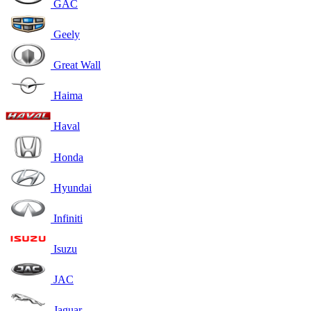
GAC
Geely
Great Wall
Haima
Haval
Honda
Hyundai
Infiniti
Isuzu
JAC
Jaguar