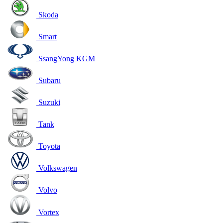
Skoda
Smart
SsangYong KGM
Subaru
Suzuki
Tank
Toyota
Volkswagen
Volvo
Vortex