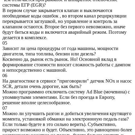
системы ЕГР (EGR)?
В первом случае закрывается клапан и выключаются
необходимые коды ошибок , во втором канал рециркуляции
перекрывается заглушкой, но управление и контроль за
клапаном остаются. Второе без первого невозможно, иначе
будут биться коды и включится аварийный режим. Поэтому
делается в комплексе.
05
Зависит ли цена процедуры от года машины, мощности
двигателя, типа топлива, бензин или дизель?
Косвенно да, рынок есть рынок. Но! Основной вклад в
формирование стоимости вносит сложность работы с дампом
и непосредственно с машиной.
06
На диагностике в сервисе "приговорили" датчик NOx и насос
SCR, детали очень дорогие, как быть?
Можно программно отключить систему Ad Blue (мочевина) с
упомянутыми элементами. Если без проезда в Европу,
решение вполне целесообразное.
07
Можно ли улучшить разгон и добиться увеличения крутящего
момента, установкой обманки на электроннную педаль газа?
Если только будете в это сильно верить). Субъективно,
прирост возможно и будет. Объективно, это равноценно более