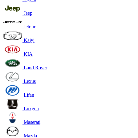
Jeep
Jetour
Kaiyi
KIA
Land Rover
Lexus
Lifan
Luxgen
Maserati
Mazda