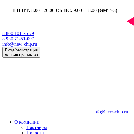
ПН-ПТ:
8:00 - 20:00
СБ-ВС:
9:00 - 18:00
(GMT+3)
8 800 101-75-79
8 930 71-51-097
info@new-chip.ru
Вход/регистрация
для специалистов
info@new-chip.ru
О компании
Партнеры
Новости