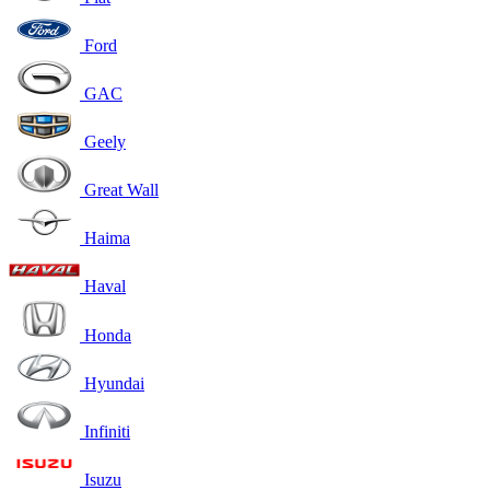
Ford
GAC
Geely
Great Wall
Haima
Haval
Honda
Hyundai
Infiniti
Isuzu