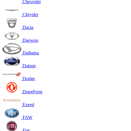
Chevrolet
Chrysler
Dacia
Daewoo
Daihatsu
Datsun
Dodge
DongFeng
Exeed
FAW
Fiat