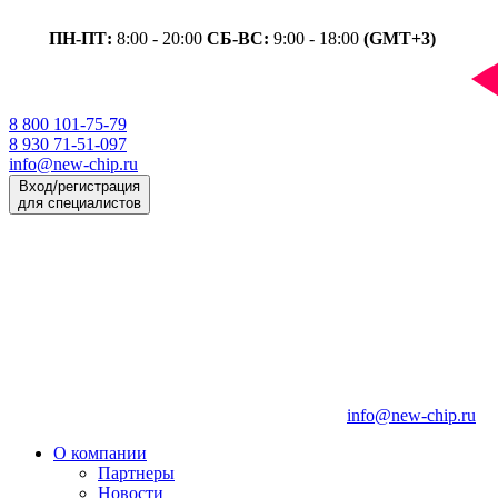
ПН-ПТ:
8:00 - 20:00
СБ-ВС:
9:00 - 18:00
(GMT+3)
8 800 101-75-79
8 930 71-51-097
info@new-chip.ru
Вход/регистрация
для специалистов
info@new-chip.ru
О компании
Партнеры
Новости