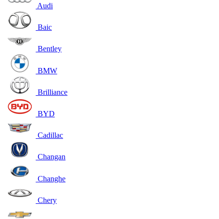
Audi
Baic
Bentley
BMW
Brilliance
BYD
Cadillac
Changan
Changhe
Chery