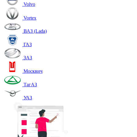
Volvo
Vortex
ВАЗ (Lada)
ГАЗ
ЗАЗ
Москвич
ТагАЗ
УАЗ