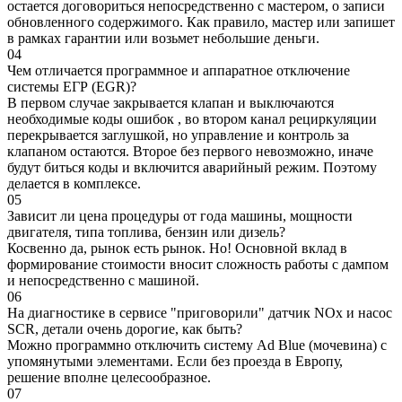
остается договориться непосредственно с мастером, о записи
обновленного содержимого. Как правило, мастер или запишет
в рамках гарантии или возьмет небольшие деньги.
04
Чем отличается программное и аппаратное отключение
системы ЕГР (EGR)?
В первом случае закрывается клапан и выключаются
необходимые коды ошибок , во втором канал рециркуляции
перекрывается заглушкой, но управление и контроль за
клапаном остаются. Второе без первого невозможно, иначе
будут биться коды и включится аварийный режим. Поэтому
делается в комплексе.
05
Зависит ли цена процедуры от года машины, мощности
двигателя, типа топлива, бензин или дизель?
Косвенно да, рынок есть рынок. Но! Основной вклад в
формирование стоимости вносит сложность работы с дампом
и непосредственно с машиной.
06
На диагностике в сервисе "приговорили" датчик NOx и насос
SCR, детали очень дорогие, как быть?
Можно программно отключить систему Ad Blue (мочевина) с
упомянутыми элементами. Если без проезда в Европу,
решение вполне целесообразное.
07