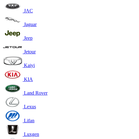
JAC
Jaguar
Jeep
Jetour
Kaiyi
KIA
Land Rover
Lexus
Lifan
Luxgen