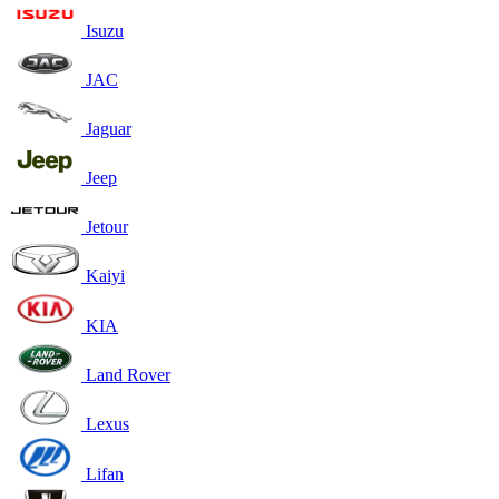
Isuzu
JAC
Jaguar
Jeep
Jetour
Kaiyi
KIA
Land Rover
Lexus
Lifan