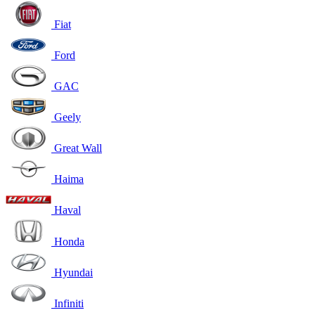
Fiat
Ford
GAC
Geely
Great Wall
Haima
Haval
Honda
Hyundai
Infiniti