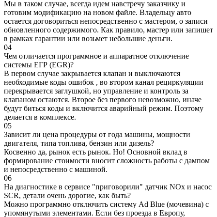
Мы в таком случае, всегда идем навстречу заказчику и
готовим модификацию на новом файле. Владельцу авто
остается договориться непосредственно с мастером, о записи
обновленного содержимого. Как правило, мастер или запишет
в рамках гарантии или возьмет небольшие деньги.
04
Чем отличается программное и аппаратное отключение
системы ЕГР (EGR)?
В первом случае закрывается клапан и выключаются
необходимые коды ошибок , во втором канал рециркуляции
перекрывается заглушкой, но управление и контроль за
клапаном остаются. Второе без первого невозможно, иначе
будут биться коды и включится аварийный режим. Поэтому
делается в комплексе.
05
Зависит ли цена процедуры от года машины, мощности
двигателя, типа топлива, бензин или дизель?
Косвенно да, рынок есть рынок. Но! Основной вклад в
формирование стоимости вносит сложность работы с дампом
и непосредственно с машиной.
06
На диагностике в сервисе "приговорили" датчик NOx и насос
SCR, детали очень дорогие, как быть?
Можно программно отключить систему Ad Blue (мочевина) с
упомянутыми элементами. Если без проезда в Европу,