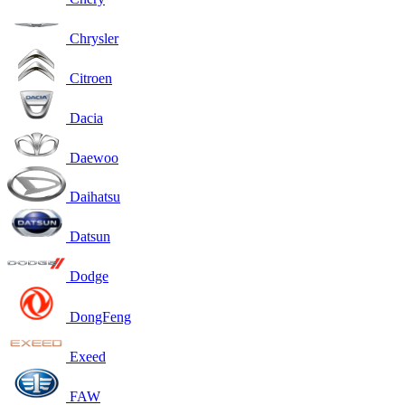
Chrysler
Citroen
Dacia
Daewoo
Daihatsu
Datsun
Dodge
DongFeng
Exeed
FAW