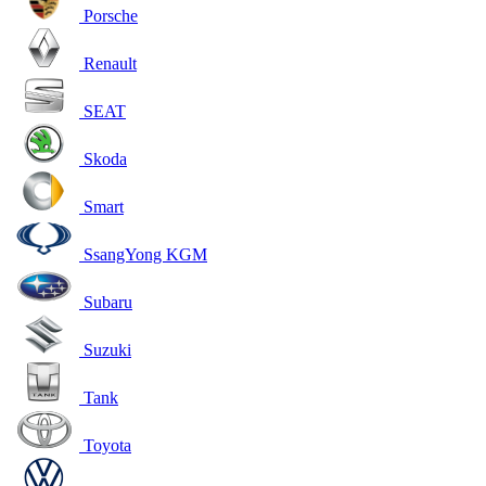
Porsche
Renault
SEAT
Skoda
Smart
SsangYong KGM
Subaru
Suzuki
Tank
Toyota