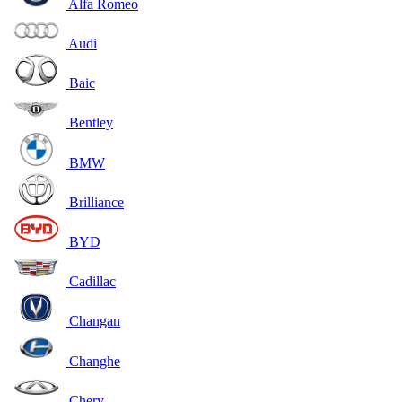
Alfa Romeo
Audi
Baic
Bentley
BMW
Brilliance
BYD
Cadillac
Changan
Changhe
Chery