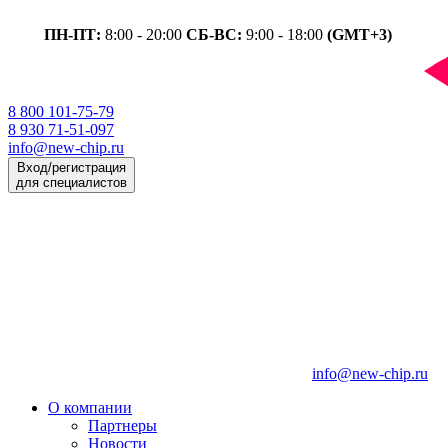
ПН-ПТ:
8:00 - 20:00
СБ-ВС:
9:00 - 18:00
(GMT+3)
8 800 101-75-79
8 930 71-51-097
info@new-chip.ru
Вход/регистрация
для специалистов
info@new-chip.ru
О компании
Партнеры
Новости