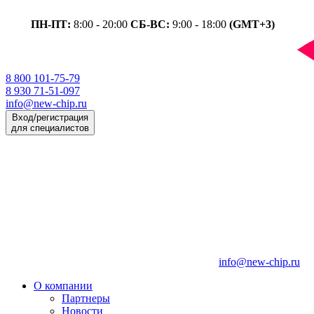
ПН-ПТ:
8:00 - 20:00
СБ-ВС:
9:00 - 18:00
(GMT+3)
8 800 101-75-79
8 930 71-51-097
info@new-chip.ru
Вход/регистрация
для специалистов
info@new-chip.ru
О компании
Партнеры
Новости