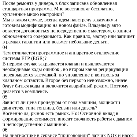
После ремонта у дилера, в блок записана обновленная
стандартная программа. Мне восстановят бесплатно,
купленные мною настройки?
Мы в таком случае, всегда идем навстречу заказчику и
готовим модификацию на новом файле. Владельцу авто
остается договориться непосредственно с мастером, о записи
обновленного содержимого. Как правило, мастер или запишет
в рамках гарантии или возьмет небольшие деньги.
04
Чем отличается программное и аппаратное отключение
системы ЕГР (EGR)?
В первом случае закрывается клапан и выключаются
необходимые коды ошибок , во втором канал рециркуляции
перекрывается заглушкой, но управление и контроль за
клапаном остаются. Второе без первого невозможно, иначе
будут биться коды и включится аварийный режим. Поэтому
делается в комплексе.
05
Зависит ли цена процедуры от года машины, мощности
двигателя, типа топлива, бензин или дизель?
Косвенно да, рынок есть рынок. Но! Основной вклад в
формирование стоимости вносит сложность работы с дампом
и непосредственно с машиной.
06
На диагностике в сервисе "приговорили" датчик NOx и насос