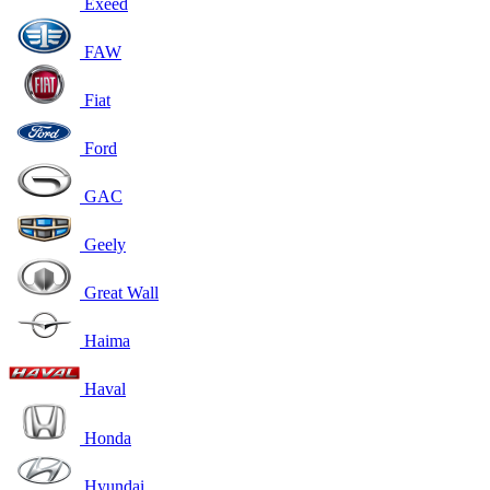
Exeed
FAW
Fiat
Ford
GAC
Geely
Great Wall
Haima
Haval
Honda
Hyundai