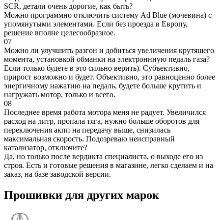
SCR, детали очень дорогие, как быть?
Можно программно отключить систему Ad Blue (мочевина) с
упомянутыми элементами. Если без проезда в Европу,
решение вполне целесообразное.
07
Можно ли улучшить разгон и добиться увеличения крутящего
момента, установкой обманки на электроннную педаль газа?
Если только будете в это сильно верить). Субъективно,
прирост возможно и будет. Объективно, это равноценно более
энергичному нажатию на педаль, будете больше крутить и
нагружать мотор, только и всего.
08
Последнее время работа мотора меня не радует. Увеличился
расход на литр, пропала тяга, нужно больше оборотов для
переключения акпп на передачу выше, снизилась
максимальная скорость. Подозреваю неисправный
катализатор, отключите?
Да, но только после вердикта специалиста, о выходе его из
строя. Есть и готовые решения в магазине, легко сделаем и на
заказ, на базе заводской версии.
Прошивки для других марок