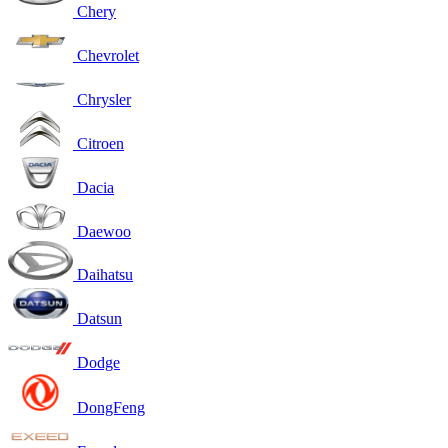
Chery
Chevrolet
Chrysler
Citroen
Dacia
Daewoo
Daihatsu
Datsun
Dodge
DongFeng