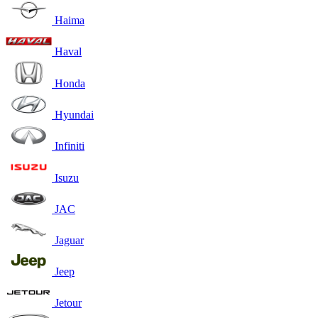
Haima
Haval
Honda
Hyundai
Infiniti
Isuzu
JAC
Jaguar
Jeep
Jetour