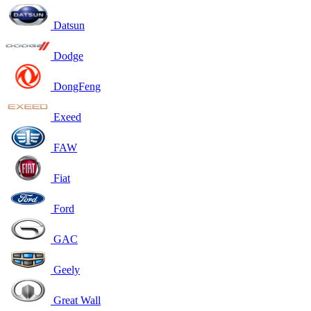
Datsun
Dodge
DongFeng
Exeed
FAW
Fiat
Ford
GAC
Geely
Great Wall