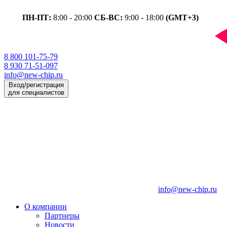
ПН-ПТ:
8:00 - 20:00
СБ-ВС:
9:00 - 18:00
(GMT+3)
8 800 101-75-79
8 930 71-51-097
info@new-chip.ru
Вход/регистрация
для специалистов
info@new-chip.ru
О компании
Партнеры
Новости