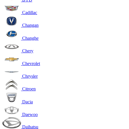
Cadillac
Changan
Changhe
Chery
Chevrolet
Chrysler
Citroen
Dacia
Daewoo
Daihatsu