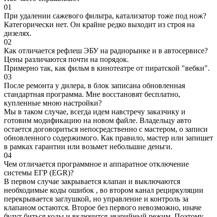
01
При удалении сажевого фильтра, катализатор тоже под нож?
Категорически нет. Он крайне редко выходит из строя на
дизелях.
02
Как отличается рефлеш ЭБУ на радиорынке и в автосервисе?
Цены различаются почти на порядок.
Примерно так, как фильм в кинотеатре от пиратской "вебки".
03
После ремонта у дилера, в блок записана обновленная
стандартная программа. Мне восстановят бесплатно,
купленные мною настройки?
Мы в таком случае, всегда идем навстречу заказчику и
готовим модификацию на новом файле. Владельцу авто
остается договориться непосредственно с мастером, о записи
обновленного содержимого. Как правило, мастер или запишет
в рамках гарантии или возьмет небольшие деньги.
04
Чем отличается программное и аппаратное отключение
системы ЕГР (EGR)?
В первом случае закрывается клапан и выключаются
необходимые коды ошибок , во втором канал рециркуляции
перекрывается заглушкой, но управление и контроль за
клапаном остаются. Второе без первого невозможно, иначе
будут биться коды и включится аварийный режим. Поэтому