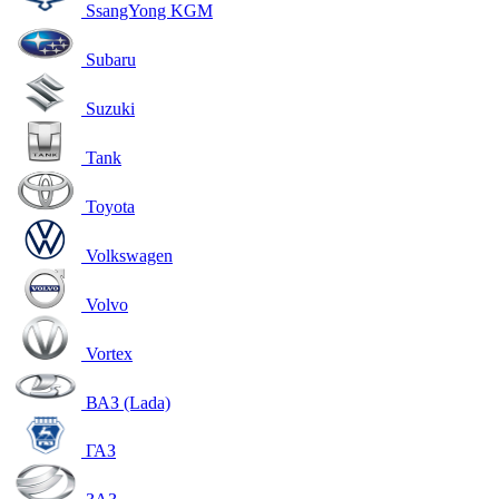
SsangYong KGM
Subaru
Suzuki
Tank
Toyota
Volkswagen
Volvo
Vortex
ВАЗ (Lada)
ГАЗ