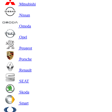
Mitsubishi
Nissan
Omoda
Opel
Peugeot
Porsche
Renault
SEAT
Skoda
Smart