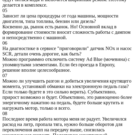
делается в комплексе.
05
Зависит ли цена процедуры от года машины, мощности
двигателя, типа топлива, бензин или дизель?
Косвенно да, рынок есть рынок. Но! Основной вклад в
формирование стоимости вносит сложность работы с дампом
и непосредственно с машиной.
06
На диагностике в сервисе "приговорили" датчик NOx и насос
SCR, детали очень дорогие, как быть?
Можно программно отключить систему Ad Blue (мочевина) с
упомянутыми элементами. Если без проезда в Европу,
решение вполне целесообразное.
07
Можно ли улучшить разгон и добиться увеличения крутящего
момента, установкой обманки на электроннную педаль газа?
Если только будете в это сильно верить). Субъективно,
прирост возможно и будет. Объективно, это равноценно более
энергичному нажатию на педаль, будете больше крутить и
нагружать мотор, только и всего.
08
Последнее время работа мотора меня не радует. Увеличился
расход на литр, пропала тяга, нужно больше оборотов для
переключения акпп на передачу выше, снизилась