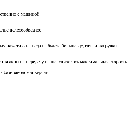
дственно с машиной.
олне целесообразное.
ому нажатию на педаль, будете больше крутить и нагружать
ения акпп на передачу выше, снизилась максимальная скорость.
на базе заводской версии.