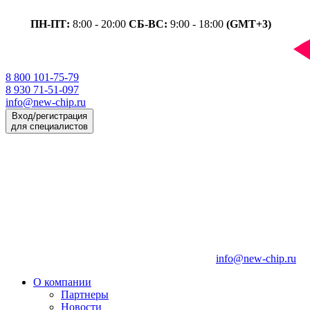
ПН-ПТ:
8:00 - 20:00
СБ-ВС:
9:00 - 18:00
(GMT+3)
8 800 101-75-79
8 930 71-51-097
info@new-chip.ru
Вход/регистрация
для специалистов
info@new-chip.ru
О компании
Партнеры
Новости