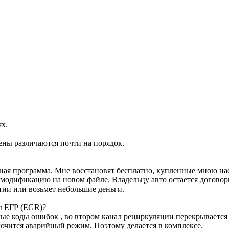
ях.
ены различаются почти на порядок.
ртная программа. Мне восстановят бесплатно, купленные мною н
м модификацию на новом файле. Владельцу авто остается договор
тии или возьмет небольшие деньги.
ы ЕГР (EGR)?
е коды ошибок , во втором канал рециркуляции перекрывается з
лючится аварийный режим. Поэтому делается в комплексе.