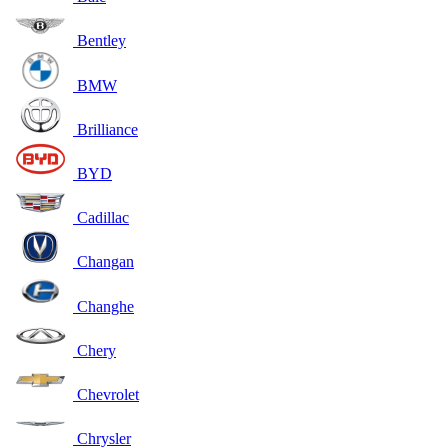
Bentley
BMW
Brilliance
BYD
Cadillac
Changan
Changhe
Chery
Chevrolet
Chrysler