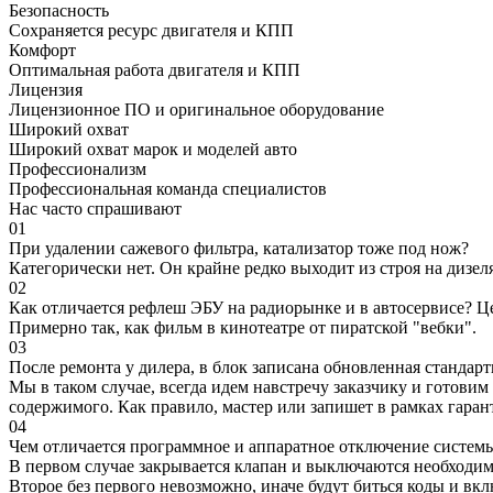
Безопасность
Сохраняется ресурс двигателя и КПП
Комфорт
Оптимальная работа двигателя и КПП
Лицензия
Лицензионное ПО и оригинальное оборудование
Широкий охват
Широкий охват марок и моделей авто
Профессионализм
Профессиональная команда специалистов
Нас часто спрашивают
01
При удалении сажевого фильтра, катализатор тоже под нож?
Категорически нет. Он крайне редко выходит из строя на дизел
02
Как отличается рефлеш ЭБУ на радиорынке и в автосервисе? Ц
Примерно так, как фильм в кинотеатре от пиратской "вебки".
03
После ремонта у дилера, в блок записана обновленная станда
Мы в таком случае, всегда идем навстречу заказчику и готови
содержимого. Как правило, мастер или запишет в рамках гаран
04
Чем отличается программное и аппаратное отключение систем
В первом случае закрывается клапан и выключаются необходимы
Второе без первого невозможно, иначе будут биться коды и вк