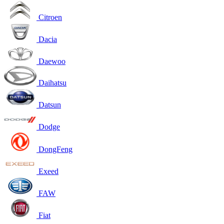
Citroen
Dacia
Daewoo
Daihatsu
Datsun
Dodge
DongFeng
Exeed
FAW
Fiat