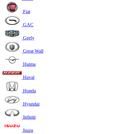
Fiat
GAC
Geely
Great Wall
Haima
Haval
Honda
Hyundai
Infiniti
Isuzu