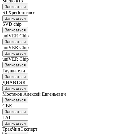
Studio k13
Записаться
STXperformance
Записаться
SVD chip
Записаться
uniVER Chip
Записаться
uniVER Chip
Записаться
uniVER Chip
Записаться
Глушители
Записаться
ДИАВТЭК
Записаться
Мостаков Алексей Евгеньевич
Записаться
СВК
Записаться
ТАГ
Записаться
ТракЧипЭксперт