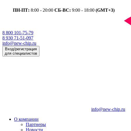
ПН-ПТ:
8:00 - 20:00
СБ-ВС:
9:00 - 18:00
(GMT+3)
8 800 101-75-79
8 930 71-51-097
info@new-chip.ru
Вход/регистрация
для специалистов
info@new-chip.ru
О компании
Партнеры
Новости