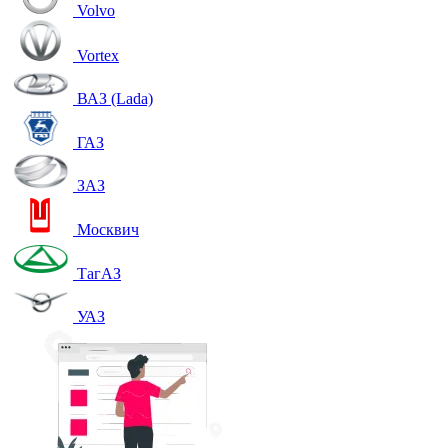
Volvo
Vortex
ВАЗ (Lada)
ГАЗ
ЗАЗ
Москвич
ТагАЗ
УАЗ