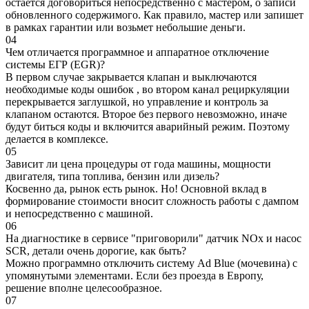
остается договориться непосредственно с мастером, о записи
обновленного содержимого. Как правило, мастер или запишет
в рамках гарантии или возьмет небольшие деньги.
04
Чем отличается программное и аппаратное отключение
системы ЕГР (EGR)?
В первом случае закрывается клапан и выключаются
необходимые коды ошибок , во втором канал рециркуляции
перекрывается заглушкой, но управление и контроль за
клапаном остаются. Второе без первого невозможно, иначе
будут биться коды и включится аварийный режим. Поэтому
делается в комплексе.
05
Зависит ли цена процедуры от года машины, мощности
двигателя, типа топлива, бензин или дизель?
Косвенно да, рынок есть рынок. Но! Основной вклад в
формирование стоимости вносит сложность работы с дампом
и непосредственно с машиной.
06
На диагностике в сервисе "приговорили" датчик NOx и насос
SCR, детали очень дорогие, как быть?
Можно программно отключить систему Ad Blue (мочевина) с
упомянутыми элементами. Если без проезда в Европу,
решение вполне целесообразное.
07