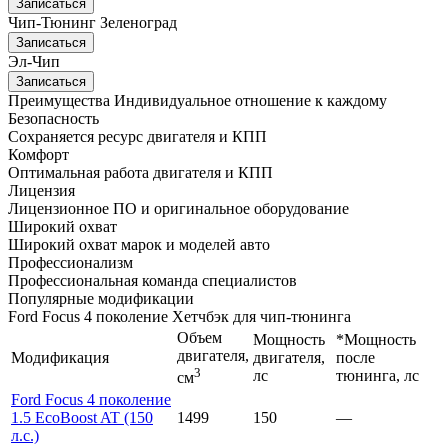
Записаться
Чип-Тюнинг Зеленоград
Записаться
Эл-Чип
Записаться
Преимущества
Индивидуальное отношение к каждому
Безопасность
Сохраняется ресурс двигателя и КПП
Комфорт
Оптимальная работа двигателя и КПП
Лицензия
Лицензионное ПО и оригинальное оборудование
Широкий охват
Широкий охват марок и моделей авто
Профессионализм
Профессиональная команда специалистов
Популярные модификации
Ford Focus 4 поколение Хетчбэк для чип-тюнинга
Объем
Мощность
*Мощность
двигателя,
Модификация
двигателя,
после
3
лс
тюнинга, лс
см
Ford Focus 4 поколение
1.5 EcoBoost AT (150
1499
150
—
л.с.)