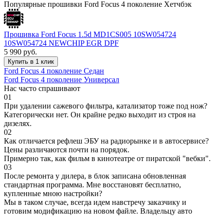
Популярные прошивки Ford Focus 4 поколение Хетчбэк
Прошивка Ford Focus 1.5d MD1CS005 10SW054724
10SW054724 NEWCHIP EGR DPF
5 990
руб.
Купить в 1 клик
Ford Focus 4 поколение Седан
Ford Focus 4 поколение Универсал
Нас часто спрашивают
01
При удалении сажевого фильтра, катализатор тоже под нож?
Категорически нет. Он крайне редко выходит из строя на
дизелях.
02
Как отличается рефлеш ЭБУ на радиорынке и в автосервисе?
Цены различаются почти на порядок.
Примерно так, как фильм в кинотеатре от пиратской "вебки".
03
После ремонта у дилера, в блок записана обновленная
стандартная программа. Мне восстановят бесплатно,
купленные мною настройки?
Мы в таком случае, всегда идем навстречу заказчику и
готовим модификацию на новом файле. Владельцу авто