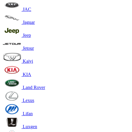
JAC
Jaguar
Jeep
Jetour
Kaiyi
KIA
Land Rover
Lexus
Lifan
Luxgen