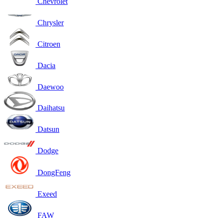
Chevrolet
Chrysler
Citroen
Dacia
Daewoo
Daihatsu
Datsun
Dodge
DongFeng
Exeed
FAW