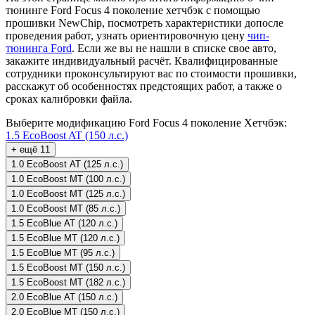
тюнинге Ford Focus 4 поколение хетчбэк с помощью
прошивки NewChip, посмотреть характеристики допосле
проведения работ, узнать ориентировочную цену
чип-
тюнинга Ford
. Если же вы не нашли в списке свое авто,
закажите индивидуальный расчёт. Квалифицированные
сотрудники проконсультируют вас по стоимости прошивки,
расскажут об особенностях предстоящих работ, а также о
сроках калибровки файла.
Выберите модификацию Ford Focus 4 поколение Хетчбэк:
1.5 EcoBoost AT (150 л.с.)
+ ещё 11
1.0 EcoBoost AT (125 л.с.)
1.0 EcoBoost MT (100 л.с.)
1.0 EcoBoost MT (125 л.с.)
1.0 EcoBoost MT (85 л.с.)
1.5 EcoBlue AT (120 л.с.)
1.5 EcoBlue MT (120 л.с.)
1.5 EcoBlue MT (95 л.с.)
1.5 EcoBoost MT (150 л.с.)
1.5 EcoBoost MT (182 л.с.)
2.0 EcoBlue AT (150 л.с.)
2.0 EcoBlue MT (150 л.с.)