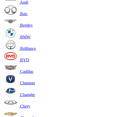
Audi
Baic
Bentley
BMW
Brilliance
BYD
Cadillac
Changan
Changhe
Chery