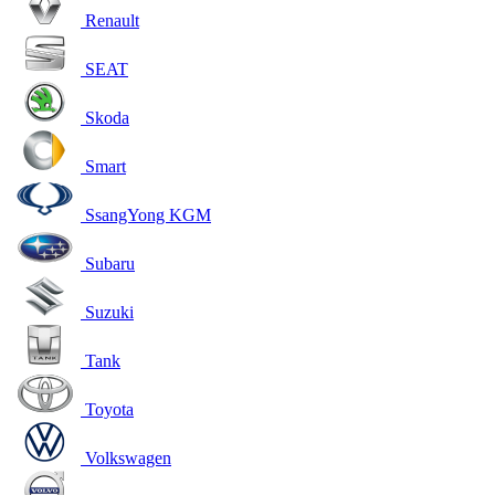
Renault
SEAT
Skoda
Smart
SsangYong KGM
Subaru
Suzuki
Tank
Toyota
Volkswagen