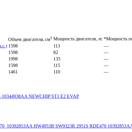
3
Мощность двигателя, лс
*Мощность по
Объем двигателя, см
.с.)
1598
113
—
1598
82
—
1998
135
—
1598
115
—
1461
110
—
73S 10344938AA NEWCHIP ST1 E2 EVAP
DE470_10392853AA HW4953R SW9323R 2951S RDE470 1039285