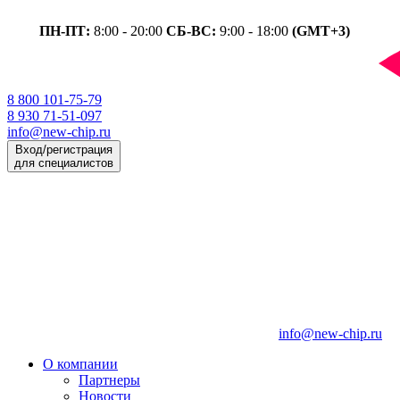
ПН-ПТ:
8:00 - 20:00
СБ-ВС:
9:00 - 18:00
(GMT+3)
8 800 101-75-79
8 930 71-51-097
info@new-chip.ru
Вход/регистрация
для специалистов
info@new-chip.ru
О компании
Партнеры
Новости