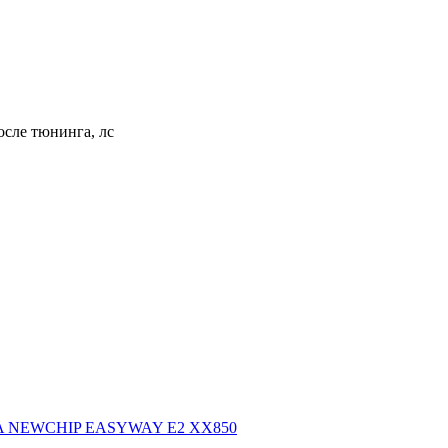
сле тюнинга, лс
3AA NEWCHIP EASYWAY E2 XX850