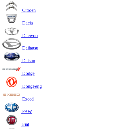
Citroen
Dacia
Daewoo
Daihatsu
Datsun
Dodge
DongFeng
Exeed
FAW
Fiat