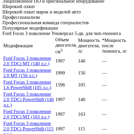
Лицензионное ПО и оригинальное оборудование
Широкий охват
Широкий охват марок и моделей авто
Профессионализм
Профессиональная команда специалистов
Популярные модификации
Ford Focus 3 поколение Универсал 5-дв. для чип-тюнинга
Объем
Мощность
*Мощность
двигателя,
Модификация
двигателя,
после
3
лс
тюнинга, лс
см
Ford Focus 3 поколение
1997
140
—
2.0 TDCi MT (140 л.с.)
Ford Focus 3 поколение
1999
150
—
2.0 MT (150 л.с.)
Ford Focus 3 поколение
1596
105
—
1.6 PowerShift (105 л.с.)
Ford Focus 3 поколение
2.0 TDCi PowerShift (140
1997
140
—
л.с.)
Ford Focus 3 поколение
1997
163
—
2.0 TDCi MT (163 л.с.)
Ford Focus 3 поколение
2.0 TDCi PowerShift (115
1997
115
—