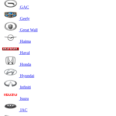
GAC
Geely
Great Wall
Haima
Haval
Honda
Hyundai
Infiniti
Isuzu
JAC