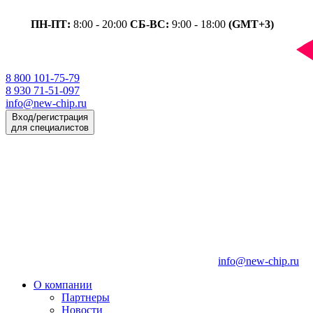
ПН-ПТ:
8:00 - 20:00
СБ-ВС:
9:00 - 18:00
(GMT+3)
8 800 101-75-79
8 930 71-51-097
info@new-chip.ru
Вход/регистрация
для специалистов
info@new-chip.ru
О компании
Партнеры
Новости