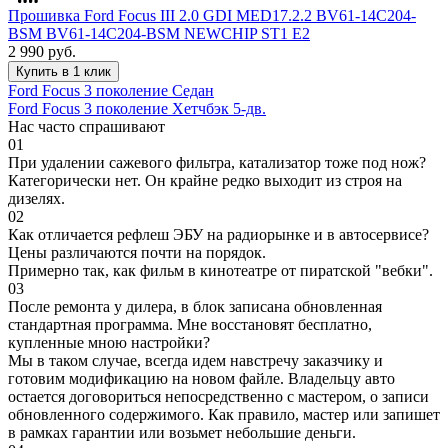
Прошивка Ford Focus III 2.0 GDI MED17.2.2 BV61-14C204-
BSM BV61-14C204-BSM NEWCHIP ST1 E2
2 990
руб.
Купить в 1 клик
Ford Focus 3 поколение Седан
Ford Focus 3 поколение Хетчбэк 5-дв.
Нас часто спрашивают
01
При удалении сажевого фильтра, катализатор тоже под нож?
Категорически нет. Он крайне редко выходит из строя на
дизелях.
02
Как отличается рефлеш ЭБУ на радиорынке и в автосервисе?
Цены различаются почти на порядок.
Примерно так, как фильм в кинотеатре от пиратской "вебки".
03
После ремонта у дилера, в блок записана обновленная
стандартная программа. Мне восстановят бесплатно,
купленные мною настройки?
Мы в таком случае, всегда идем навстречу заказчику и
готовим модификацию на новом файле. Владельцу авто
остается договориться непосредственно с мастером, о записи
обновленного содержимого. Как правило, мастер или запишет
в рамках гарантии или возьмет небольшие деньги.