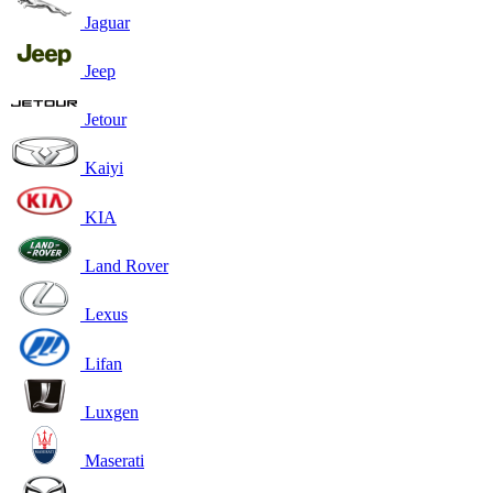
Jaguar
Jeep
Jetour
Kaiyi
KIA
Land Rover
Lexus
Lifan
Luxgen
Maserati