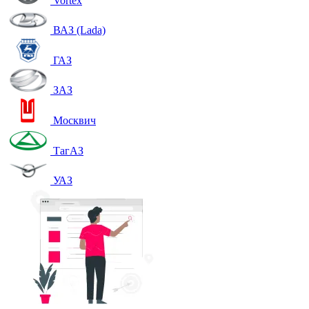
Vortex
ВАЗ (Lada)
ГАЗ
ЗАЗ
Москвич
ТагАЗ
УАЗ