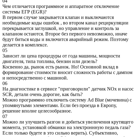
04
Чем отличается программное и аппаратное отключение
системы ЕГР (EGR)?
В первом случае закрывается клапан и выключаются
необходимые коды ошибок , во втором канал рециркуляции
перекрывается заглушкой, но управление и контроль за
клапаном остаются. Второе без первого невозможно, иначе
будут биться коды и включится аварийный режим. Поэтому
делается в комплексе.
05
Зависит ли цена процедуры от года машины, мощности
двигателя, типа топлива, бензин или дизель?
Косвенно да, рынок есть рынок. Но! Основной вклад в
формирование стоимости вносит сложность работы с дампом
и непосредственно с машиной.
06
На диагностике в сервисе "приговорили" датчик NOx и насос
SCR, детали очень дорогие, как быть?
Можно программно отключить систему Ad Blue (мочевина) с
упомянутыми элементами. Если без проезда в Европу,
решение вполне целесообразное.
07
Можно ли улучшить разгон и добиться увеличения крутящего
момента, установкой обманки на электроннную педаль газа?
Если только будете в это сильно верить). Субъективно,