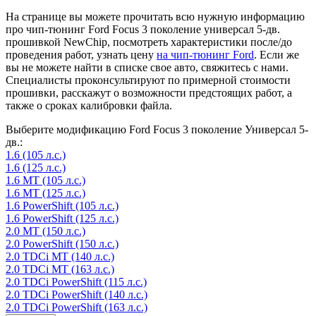
На странице вы можете прочитать всю нужную информацию
про чип-тюнинг Ford Focus 3 поколение универсал 5-дв.
прошивкой NewChip, посмотреть характеристики после/до
проведения работ, узнать цену
на чип-тюнинг Ford
. Если же
вы не можете найти в списке свое авто, свяжитесь с нами.
Специалисты проконсультируют по примерной стоимости
прошивки, расскажут о возможности предстоящих работ, а
также о сроках калибровки файла.
Выберите модификацию Ford Focus 3 поколение Универсал 5-
дв.:
1.6 (105 л.с.)
1.6 (125 л.с.)
1.6 MT (105 л.с.)
1.6 MT (125 л.с.)
1.6 PowerShift (105 л.с.)
1.6 PowerShift (125 л.с.)
2.0 MT (150 л.с.)
2.0 PowerShift (150 л.с.)
2.0 TDCi MT (140 л.с.)
2.0 TDCi MT (163 л.с.)
2.0 TDCi PowerShift (115 л.с.)
2.0 TDCi PowerShift (140 л.с.)
2.0 TDCi PowerShift (163 л.с.)