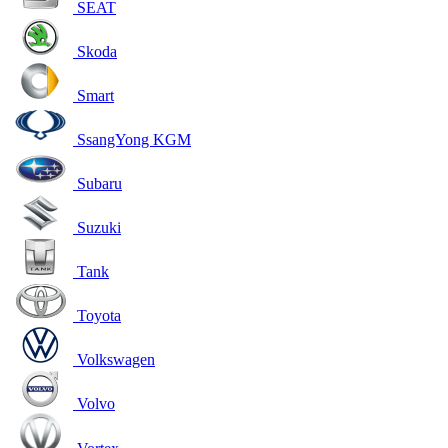
SEAT
Skoda
Smart
SsangYong KGM
Subaru
Suzuki
Tank
Toyota
Volkswagen
Volvo