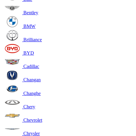
Bentley
BMW
Brilliance
BYD
Cadillac
Changan
Changhe
Chery
Chevrolet
Chrysler