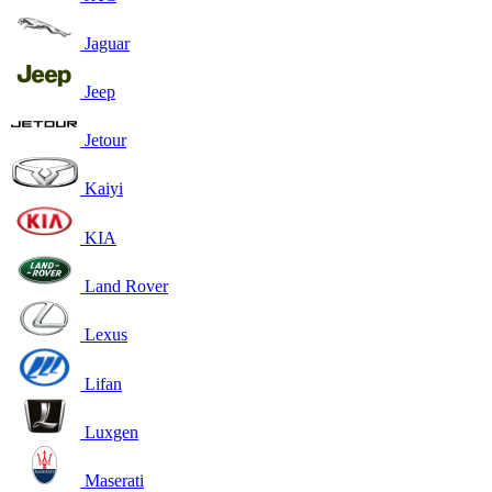
Jaguar
Jeep
Jetour
Kaiyi
KIA
Land Rover
Lexus
Lifan
Luxgen
Maserati