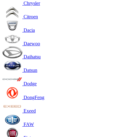
Chrysler
Citroen
Dacia
Daewoo
Daihatsu
Datsun
Dodge
DongFeng
Exeed
FAW