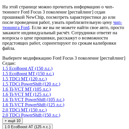
На этой странице можно прочитать информацию о чип-
тюнинге Ford Focus 3 поколение [рестайлинг] седан
прошивкой NewChip, посмотреть характеристики до или
после проведения работ, узнать приблизительную цену
чип-
тюнинга Ford
. Если же вы не можете найти свое авто, просто
закажите индивидуальный расчёт. Сотрудники ответят на
вопросы о цене прошивки, расскажут о возможности
предстоящих работ, сориентируют по срокам калибровки
файла.
Выберите модификацию Ford Focus 3 поколение [рестайлинг]
Седан:
1.5 EcoBoost AT (150 л.с.)
1.5 EcoBoost MT (150 л.с.)
1.5 TDCi MT (120 л.с.)
1.5 TDCi PowerShift (120 л.с.)
1.6 Ti-VCT MT (105 л.с.)
1.6 Ti-VCT MT (125 л.с.)
1.6 Ti-VCT PowerShift (105 л.с.)
1.6 Ti-VCT PowerShift (125 л.с.)
2.0 TDCi MT (150 л.с.)
2.0 TDCi PowerShift (150 л.с.)
+ ещё 10
1.0 EcoBoost AT (125 л.с.)