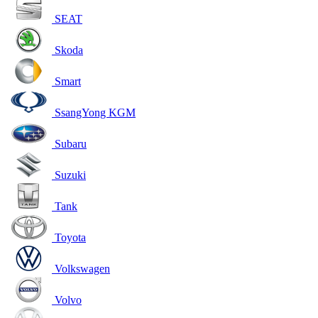
SEAT
Skoda
Smart
SsangYong KGM
Subaru
Suzuki
Tank
Toyota
Volkswagen
Volvo