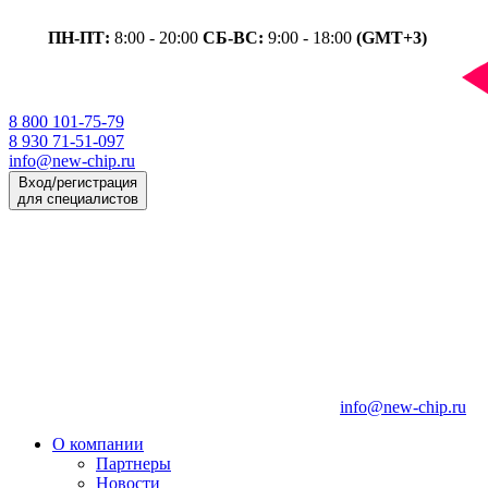
ПН-ПТ:
8:00 - 20:00
СБ-ВС:
9:00 - 18:00
(GMT+3)
8 800 101-75-79
8 930 71-51-097
info@new-chip.ru
Вход/регистрация
для специалистов
info@new-chip.ru
О компании
Партнеры
Новости