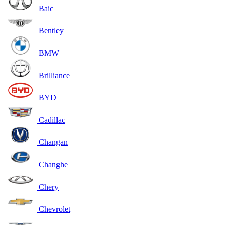
Baic
Bentley
BMW
Brilliance
BYD
Cadillac
Changan
Changhe
Chery
Chevrolet