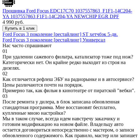
Прошивка Ford Focus EDC17C70 1037557863_F1F1-14C204-
YA 1037557863 F1F1-14C204-YA NEWCHIP EGR DPF
4 990
руб.
Купить в 1 клик
Ford Focus 3 поколение [рестайлинг] ST хетчбэк 5-дв.
Ford Focus 3 поколение [рестайлинг] Универсал
Нас часто спрашивают
01
При удалении сажевого фильтра, катализатор тоже под нож?
Категорически нет. Он крайне редко выходит из строя на
дизелях.
02
Как отличается рефлеш ЭБУ на радиорынке и в автосервисе?
Цены различаются почти на порядок.
Примерно так, как фильм в кинотеатре от пиратской "вебки".
03
После ремонта у дилера, в блок записана обновленная
стандартная программа. Мне восстановят бесплатно,
купленные мною настройки?
Мы в таком случае, всегда идем навстречу заказчику и
готовим модификацию на новом файле. Владельцу авто
остается договориться непосредственно с мастером, о записи
обновленного содержимого. Как правило, мастер или запишет