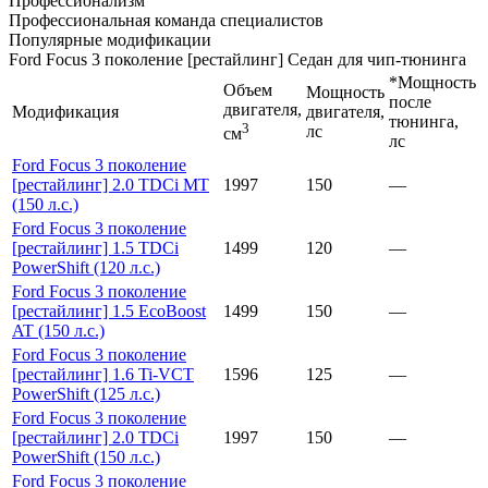
Профессионализм
Профессиональная команда специалистов
Популярные модификации
Ford Focus 3 поколение [рестайлинг] Седан для чип-тюнинга
*Мощность
Объем
Мощность
после
двигателя,
Модификация
двигателя,
тюнинга,
3
лс
см
лс
Ford Focus 3 поколение
[рестайлинг] 2.0 TDCi MT
1997
150
—
(150 л.с.)
Ford Focus 3 поколение
[рестайлинг] 1.5 TDCi
1499
120
—
PowerShift (120 л.с.)
Ford Focus 3 поколение
[рестайлинг] 1.5 EcoBoost
1499
150
—
AT (150 л.с.)
Ford Focus 3 поколение
[рестайлинг] 1.6 Ti-VCT
1596
125
—
PowerShift (125 л.с.)
Ford Focus 3 поколение
[рестайлинг] 2.0 TDCi
1997
150
—
PowerShift (150 л.с.)
Ford Focus 3 поколение