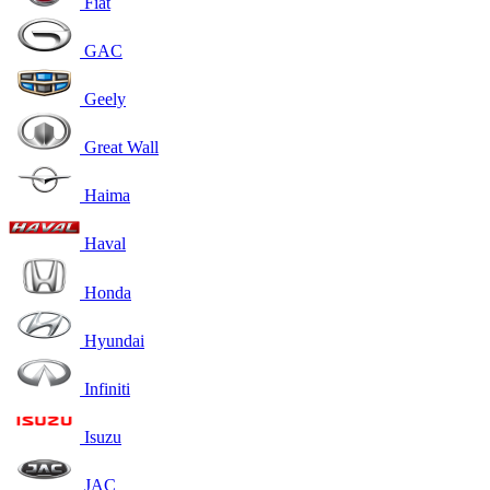
Fiat
GAC
Geely
Great Wall
Haima
Haval
Honda
Hyundai
Infiniti
Isuzu
JAC