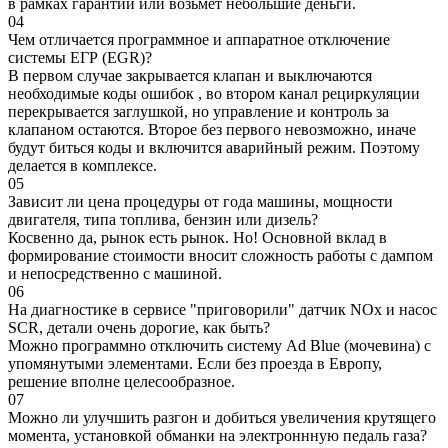
в рамках гарантии или возьмет небольшие деньги.
04
Чем отличается программное и аппаратное отключение
системы ЕГР (EGR)?
В первом случае закрывается клапан и выключаются
необходимые коды ошибок , во втором канал рециркуляции
перекрывается заглушкой, но управление и контроль за
клапаном остаются. Второе без первого невозможно, иначе
будут биться коды и включится аварийный режим. Поэтому
делается в комплексе.
05
Зависит ли цена процедуры от года машины, мощности
двигателя, типа топлива, бензин или дизель?
Косвенно да, рынок есть рынок. Но! Основной вклад в
формирование стоимости вносит сложность работы с дампом
и непосредственно с машиной.
06
На диагностике в сервисе "приговорили" датчик NOx и насос
SCR, детали очень дорогие, как быть?
Можно программно отключить систему Ad Blue (мочевина) с
упомянутыми элементами. Если без проезда в Европу,
решение вполне целесообразное.
07
Можно ли улучшить разгон и добиться увеличения крутящего
момента, установкой обманки на электроннную педаль газа?