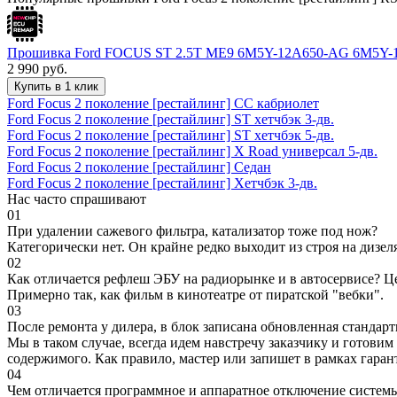
Прошивка Ford FOCUS ST 2.5T ME9 6M5Y-12A650-AG 6M5Y
2 990
руб.
Купить в 1 клик
Ford Focus 2 поколение [рестайлинг] CC кабриолет
Ford Focus 2 поколение [рестайлинг] ST хетчбэк 3-дв.
Ford Focus 2 поколение [рестайлинг] ST хетчбэк 5-дв.
Ford Focus 2 поколение [рестайлинг] X Road универсал 5-дв.
Ford Focus 2 поколение [рестайлинг] Седан
Ford Focus 2 поколение [рестайлинг] Хетчбэк 3-дв.
Нас часто спрашивают
01
При удалении сажевого фильтра, катализатор тоже под нож?
Категорически нет. Он крайне редко выходит из строя на дизел
02
Как отличается рефлеш ЭБУ на радиорынке и в автосервисе? Ц
Примерно так, как фильм в кинотеатре от пиратской "вебки".
03
После ремонта у дилера, в блок записана обновленная станда
Мы в таком случае, всегда идем навстречу заказчику и готови
содержимого. Как правило, мастер или запишет в рамках гаран
04
Чем отличается программное и аппаратное отключение систем