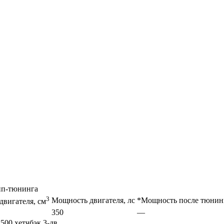
чип-тюнинга
3
Мощность двигателя, лс
*Мощность после тюнинг
двигателя, см
350
—
00 хетчбэк 3-дв.