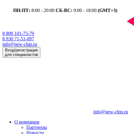
ПН-ПТ:
8:00 - 20:00
СБ-ВС:
9:00 - 18:00
(GMT+3)
8 800 101-75-79
8 930 71-51-097
info@new-chip.ru
Вход/регистрация
для специалистов
info@new-chip.ru
О компании
Партнеры
Новости