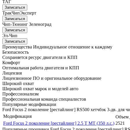
ТАГ
Записаться
ТракЧипЭксперт
Записаться
Чип-Тюнинг Зеленоград
Записаться
Эл-Чип
Записаться
Преимущества
Индивидуальное отношение к каждому
Безопасность
Сохраняется ресурс двигателя и КПП
Комфорт
Оптимальная работа двигателя и КПП
Лицензия
Лицензионное ПО и оригинальное оборудование
Широкий охват
Широкий охват марок и моделей авто
Профессионализм
Профессиональная команда специалистов
Популярные модификации
Ford Focus 2 поколение [рестайлинг] RS500 хетчбэк 3-дв. для 
Модификация
Объем 
Ford Focus 2 поколение [рестайлинг] 2.5 T MT (350 л.с.)
2521
Популярные прошивки Ford Focus 2 поколение [рестайлинг] RS5