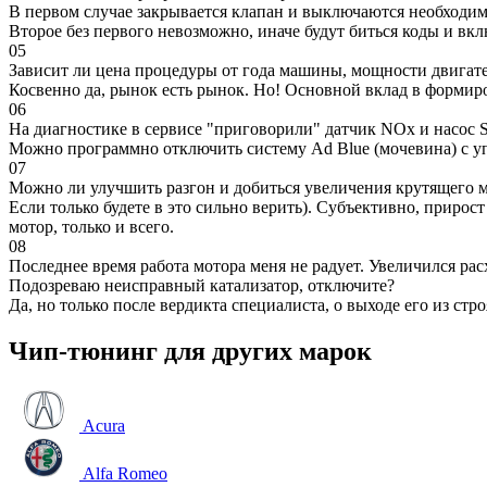
В первом случае закрывается клапан и выключаются необходимы
Второе без первого невозможно, иначе будут биться коды и вк
05
Зависит ли цена процедуры от года машины, мощности двигател
Косвенно да, рынок есть рынок. Но! Основной вклад в формир
06
На диагностике в сервисе "приговорили" датчик NOx и насос S
Можно программно отключить систему Ad Blue (мочевина) с уп
07
Можно ли улучшить разгон и добиться увеличения крутящего м
Если только будете в это сильно верить). Субъективно, прирос
мотор, только и всего.
08
Последнее время работа мотора меня не радует. Увеличился рас
Подозреваю неисправный катализатор, отключите?
Да, но только после вердикта специалиста, о выходе его из стро
Чип-тюнинг для других марок
Acura
Alfa Romeo