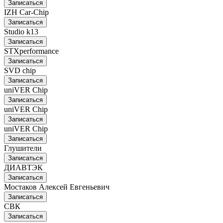
Записаться
IZH Car-Chip
Записаться
Studio k13
Записаться
STXperformance
Записаться
SVD chip
Записаться
uniVER Chip
Записаться
uniVER Chip
Записаться
uniVER Chip
Записаться
Глушители
Записаться
ДИАВТЭК
Записаться
Мостаков Алексей Евгеньевич
Записаться
СВК
Записаться