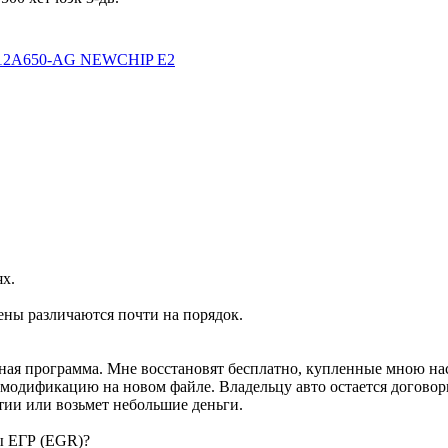
-12A650-AG NEWCHIP E2
ях.
ены различаются почти на порядок.
ртная программа. Мне восстановят бесплатно, купленные мною н
м модификацию на новом файле. Владельцу авто остается договор
тии или возьмет небольшие деньги.
ы ЕГР (EGR)?