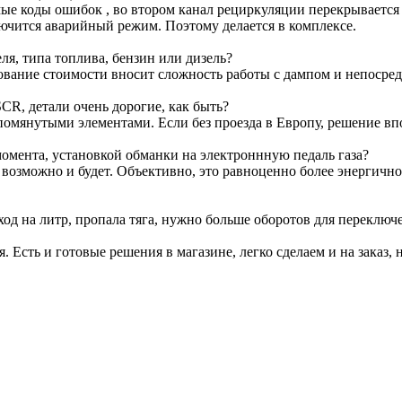
е коды ошибок , во втором канал рециркуляции перекрывается з
лючится аварийный режим. Поэтому делается в комплексе.
я, типа топлива, бензин или дизель?
ование стоимости вносит сложность работы с дампом и непосре
CR, детали очень дорогие, как быть?
омянутыми элементами. Если без проезда в Европу, решение вп
омента, установкой обманки на электроннную педаль газа?
т возможно и будет. Объективно, это равноценно более энергичн
ход на литр, пропала тяга, нужно больше оборотов для переключ
я. Есть и готовые решения в магазине, легко сделаем и на заказ, 