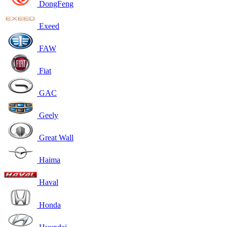
DongFeng
Exeed
FAW
Fiat
GAC
Geely
Great Wall
Haima
Haval
Honda