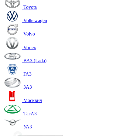
Toyota
Volkswagen
Volvo
Vortex
ВАЗ (Lada)
ГАЗ
ЗАЗ
Москвич
ТагАЗ
УАЗ