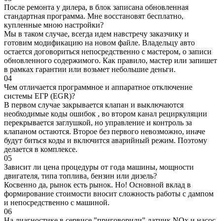
После ремонта у дилера, в блок записана обновленная
стандартная программа. Мне восстановят бесплатно,
купленные мною настройки?
Мы в таком случае, всегда идем навстречу заказчику и
готовим модификацию на новом файле. Владельцу авто
остается договориться непосредственно с мастером, о записи
обновленного содержимого. Как правило, мастер или запишет
в рамках гарантии или возьмет небольшие деньги.
04
Чем отличается программное и аппаратное отключение
системы ЕГР (EGR)?
В первом случае закрывается клапан и выключаются
необходимые коды ошибок , во втором канал рециркуляции
перекрывается заглушкой, но управление и контроль за
клапаном остаются. Второе без первого невозможно, иначе
будут биться коды и включится аварийный режим. Поэтому
делается в комплексе.
05
Зависит ли цена процедуры от года машины, мощности
двигателя, типа топлива, бензин или дизель?
Косвенно да, рынок есть рынок. Но! Основной вклад в
формирование стоимости вносит сложность работы с дампом
и непосредственно с машиной.
06
На диагностике в сервисе "приговорили" датчик NOx и насос