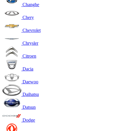
Changhe
Chery
Chevrolet
Chrysler
Citroen
Dacia
Daewoo
Daihatsu
Datsun
Dodge