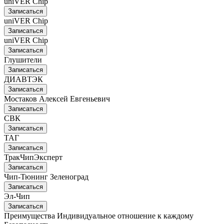
uniVER Chip
Записаться
uniVER Chip
Записаться
uniVER Chip
Записаться
Глушители
Записаться
ДИАВТЭК
Записаться
Мостаков Алексей Евгеньевич
Записаться
СВК
Записаться
ТАГ
Записаться
ТракЧипЭксперт
Записаться
Чип-Тюнинг Зеленоград
Записаться
Эл-Чип
Записаться
Преимущества
Индивидуальное отношение к каждому