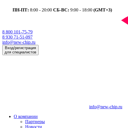
ПН-ПТ:
8:00 - 20:00
СБ-ВС:
9:00 - 18:00
(GMT+3)
8 800 101-75-79
8 930 71-51-097
info@new-chip.ru
Вход/регистрация
для специалистов
info@new-chip.ru
О компании
Партнеры
Новости