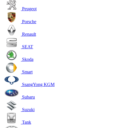
Peugeot
Porsche
Renault
SEAT
Skoda
Smart
SsangYong KGM
Subaru
Suzuki
Tank