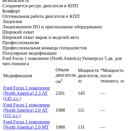
Безопасность
Сохраняется ресурс двигателя и КПП
Комфорт
Оптимальная работа двигателя и КПП
Лицензия
Лицензионное ПО и оригинальное оборудование
Широкий охват
Широкий охват марок и моделей авто
Профессионализм
Профессиональная команда специалистов
Популярные модификации
Ford Focus 1 поколение (North America) Универсал 5 дв. для
чип-тюнинга
Объем
Мощность
*Мощность
двигателя,
Модификация
двигателя,
после
3
лс
тюнинга, лс
см
Ford Focus 1 поколение
(North America) 2.3 AT
2261
145
—
(145 л.с.)
Ford Focus 1 поколение
(North America) 2.0 AT
1988
111
—
(111 л.с.)
Ford Focus 1 поколение
(North America) 2.0 MT
1988
131
—