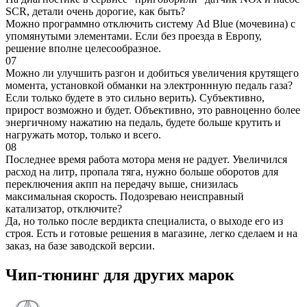
SCR, детали очень дорогие, как быть?
Можно программно отключить систему Ad Blue (мочевина) с
упомянутыми элементами. Если без проезда в Европу,
решение вполне целесообразное.
07
Можно ли улучшить разгон и добиться увеличения крутящего
момента, установкой обманки на электроннную педаль газа?
Если только будете в это сильно верить). Субъективно,
прирост возможно и будет. Объективно, это равноценно более
энергичному нажатию на педаль, будете больше крутить и
нагружать мотор, только и всего.
08
Последнее время работа мотора меня не радует. Увеличился
расход на литр, пропала тяга, нужно больше оборотов для
переключения акпп на передачу выше, снизилась
максимальная скорость. Подозреваю неисправный
катализатор, отключите?
Да, но только после вердикта специалиста, о выходе его из
строя. Есть и готовые решения в магазине, легко сделаем и на
заказ, на базе заводской версии.
Чип-тюнинг для других марок