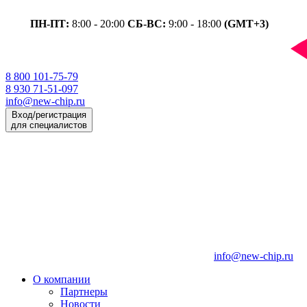
ПН-ПТ:
8:00 - 20:00
СБ-ВС:
9:00 - 18:00
(GMT+3)
8 800 101-75-79
8 930 71-51-097
info@new-chip.ru
Вход/регистрация
для специалистов
info@new-chip.ru
О компании
Партнеры
Новости