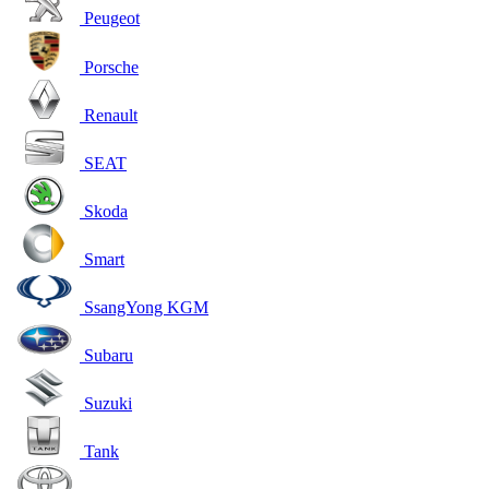
Peugeot
Porsche
Renault
SEAT
Skoda
Smart
SsangYong KGM
Subaru
Suzuki
Tank