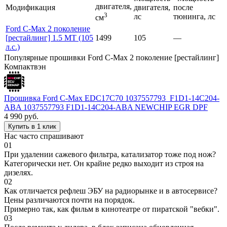
двигателя,
Модификация
двигателя,
после
3
лс
тюнинга, лс
см
Ford C-Max 2 поколение
[рестайлинг] 1.5 MT (105
1499
105
—
л.с.)
Популярные прошивки Ford C-Max 2 поколение [рестайлинг]
Компактвэн
Прошивка Ford C-Max EDC17C70 1037557793_F1D1-14C204-
ABA 1037557793 F1D1-14C204-ABA NEWCHIP EGR DPF
4 990
руб.
Купить в 1 клик
Нас часто спрашивают
01
При удалении сажевого фильтра, катализатор тоже под нож?
Категорически нет. Он крайне редко выходит из строя на
дизелях.
02
Как отличается рефлеш ЭБУ на радиорынке и в автосервисе?
Цены различаются почти на порядок.
Примерно так, как фильм в кинотеатре от пиратской "вебки".
03