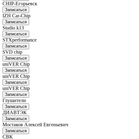
CHIP-Егорьевск
Записаться
IZH Car-Chip
Записаться
Studio k13
Записаться
STXperformance
Записаться
SVD chip
Записаться
uniVER Chip
Записаться
uniVER Chip
Записаться
uniVER Chip
Записаться
Глушители
Записаться
ДИАВТЭК
Записаться
Мостаков Алексей Евгеньевич
Записаться
СВК