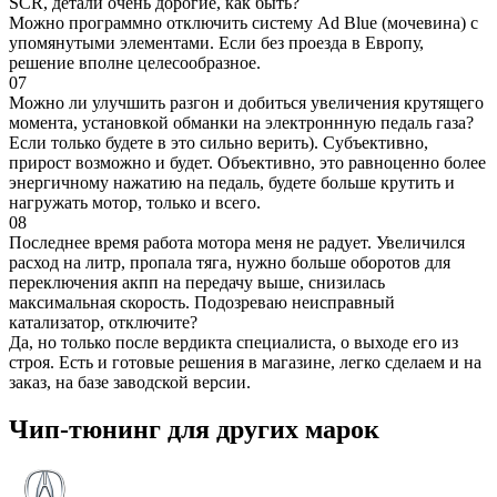
SCR, детали очень дорогие, как быть?
Можно программно отключить систему Ad Blue (мочевина) с
упомянутыми элементами. Если без проезда в Европу,
решение вполне целесообразное.
07
Можно ли улучшить разгон и добиться увеличения крутящего
момента, установкой обманки на электроннную педаль газа?
Если только будете в это сильно верить). Субъективно,
прирост возможно и будет. Объективно, это равноценно более
энергичному нажатию на педаль, будете больше крутить и
нагружать мотор, только и всего.
08
Последнее время работа мотора меня не радует. Увеличился
расход на литр, пропала тяга, нужно больше оборотов для
переключения акпп на передачу выше, снизилась
максимальная скорость. Подозреваю неисправный
катализатор, отключите?
Да, но только после вердикта специалиста, о выходе его из
строя. Есть и готовые решения в магазине, легко сделаем и на
заказ, на базе заводской версии.
Чип-тюнинг для других марок