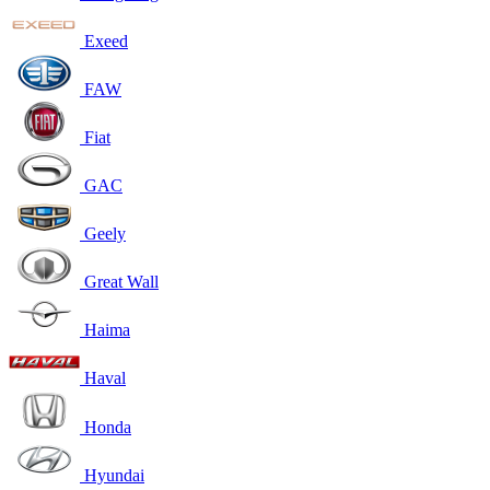
Exeed
FAW
Fiat
GAC
Geely
Great Wall
Haima
Haval
Honda
Hyundai