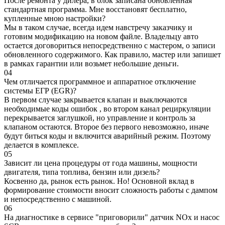
После ремонта у дилера, в блок записана обновленная
стандартная программа. Мне восстановят бесплатно,
купленные мною настройки?
Мы в таком случае, всегда идем навстречу заказчику и
готовим модификацию на новом файле. Владельцу авто
остается договориться непосредственно с мастером, о записи
обновленного содержимого. Как правило, мастер или запишет
в рамках гарантии или возьмет небольшие деньги.
04
Чем отличается программное и аппаратное отключение
системы ЕГР (EGR)?
В первом случае закрывается клапан и выключаются
необходимые коды ошибок , во втором канал рециркуляции
перекрывается заглушкой, но управление и контроль за
клапаном остаются. Второе без первого невозможно, иначе
будут биться коды и включится аварийный режим. Поэтому
делается в комплексе.
05
Зависит ли цена процедуры от года машины, мощности
двигателя, типа топлива, бензин или дизель?
Косвенно да, рынок есть рынок. Но! Основной вклад в
формирование стоимости вносит сложность работы с дампом
и непосредственно с машиной.
06
На диагностике в сервисе "приговорили" датчик NOx и насос