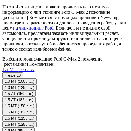
На этой странице вы можете прочитать всю нужную
информацию о чип-тюнинге Ford C-Max 2 поколение
[рестайлинг] Компактвэн с помощью прошивки NewChip,
посмотреть характеристики допосле проведения работ, узнать
цену
на чип-тюнинг Ford
. Если же вы не видите свой
автомобиль, предлагаем заказать индивидуальный расчёт.
Специалисты проконсультируют по приблизительной цене
прошивки, расскажут об особенностях проведения работ, а
также о сроках калибровки файла.
Выберите модификацию Ford C-Max 2 поколение
[рестайлинг] Компактвэн:
1.5 MT (105 л.с.)
+ ещё 13
1.0 MT (100 л.с.)
1.0 MT (125 л.с.)
1.5 AT (150 л.с.)
1.5 AT (182 л.с.)
1.5 MT (150 л.с.)
1.5 MT (182 л.с.)
1.6 MT (115 л.с.)
1.6 MT (125 л.с.)
1.6 MT (85 л.с.)