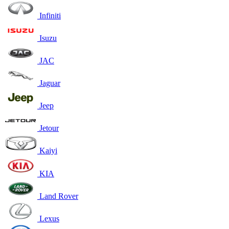
Infiniti
Isuzu
JAC
Jaguar
Jeep
Jetour
Kaiyi
KIA
Land Rover
Lexus