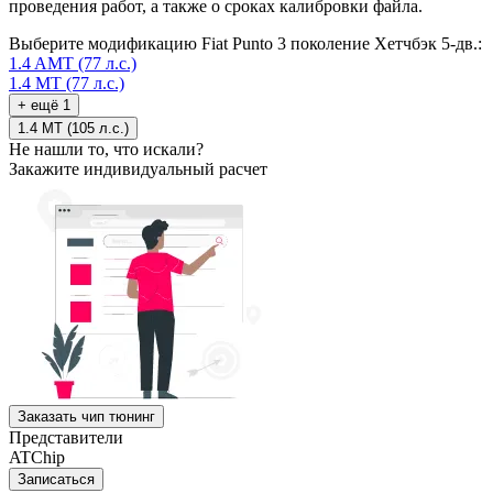
проведения работ, а также о сроках калибровки файла.
Выберите модификацию Fiat Punto 3 поколение Хетчбэк 5-дв.:
1.4 AMT (77 л.с.)
1.4 MT (77 л.с.)
+ ещё 1
1.4 MT (105 л.с.)
Не нашли то, что искали?
Закажите индивидуальный расчет
Заказать чип тюнинг
Представители
ATChip
Записаться