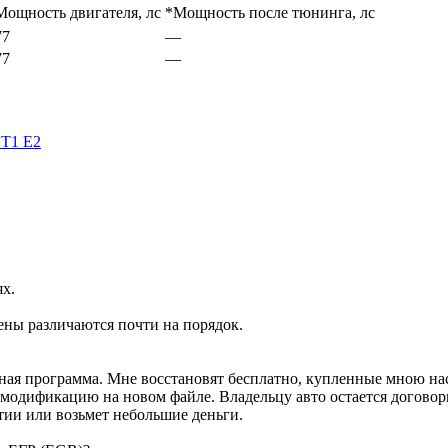
Мощность двигателя, лс
*Мощность после тюнинга, лс
77
—
77
—
ST1 E2
ях.
ены различаются почти на порядок.
ртная программа. Мне восстановят бесплатно, купленные мною н
м модификацию на новом файле. Владельцу авто остается договор
тии или возьмет небольшие деньги.