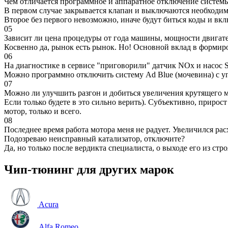
Чем отличается программное и аппаратное отключение систем
В первом случае закрывается клапан и выключаются необходимы
Второе без первого невозможно, иначе будут биться коды и вк
05
Зависит ли цена процедуры от года машины, мощности двигател
Косвенно да, рынок есть рынок. Но! Основной вклад в формир
06
На диагностике в сервисе "приговорили" датчик NOx и насос S
Можно программно отключить систему Ad Blue (мочевина) с уп
07
Можно ли улучшить разгон и добиться увеличения крутящего м
Если только будете в это сильно верить). Субъективно, прирос
мотор, только и всего.
08
Последнее время работа мотора меня не радует. Увеличился рас
Подозреваю неисправный катализатор, отключите?
Да, но только после вердикта специалиста, о выходе его из стро
Чип-тюнинг для других марок
Acura
Alfa Romeo