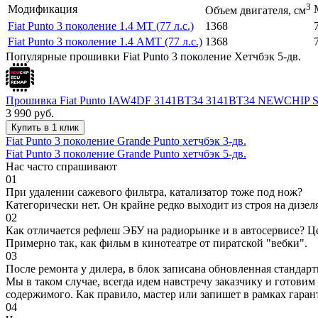
3
Модификация
Объем двигателя, см
Fiat Punto 3 поколение 1.4 MT (77 л.с.)
1368
Fiat Punto 3 поколение 1.4 AMT (77 л.с.)
1368
Популярные прошивки Fiat Punto 3 поколение Хетчбэк 5-дв.
Прошивка Fiat Punto IAW4DF 3141BT34 3141BT34 NEWCHIP 
3 990
руб.
Купить в 1 клик
Fiat Punto 3 поколение Grande Punto хетчбэк 3-дв.
Fiat Punto 3 поколение Grande Punto хетчбэк 5-дв.
Нас часто спрашивают
01
При удалении сажевого фильтра, катализатор тоже под нож?
Категорически нет. Он крайне редко выходит из строя на дизел
02
Как отличается рефлеш ЭБУ на радиорынке и в автосервисе? Ц
Примерно так, как фильм в кинотеатре от пиратской "вебки".
03
После ремонта у дилера, в блок записана обновленная станда
Мы в таком случае, всегда идем навстречу заказчику и готови
содержимого. Как правило, мастер или запишет в рамках гаран
04