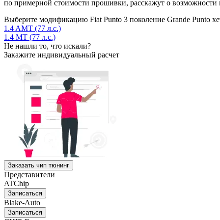
по примерной стоимости прошивки, расскажут о возможности п
Выберите модификацию Fiat Punto 3 поколение Grande Punto хет
1.4 AMT (77 л.с.)
1.4 MT (77 л.с.)
Не нашли то, что искали?
Закажите индивидуальный расчет
Заказать чип тюнинг
Представители
ATChip
Записаться
Blake-Auto
Записаться