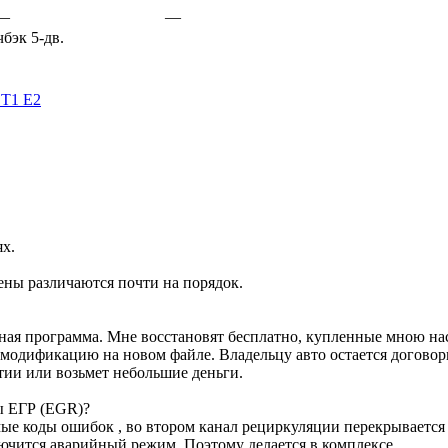
—
—
бэк 5-дв.
ST1 E2
ях.
ены различаются почти на порядок.
ртная программа. Мне восстановят бесплатно, купленные мною н
м модификацию на новом файле. Владельцу авто остается договор
тии или возьмет небольшие деньги.
ы ЕГР (EGR)?
е коды ошибок , во втором канал рециркуляции перекрывается з
лючится аварийный режим. Поэтому делается в комплексе.