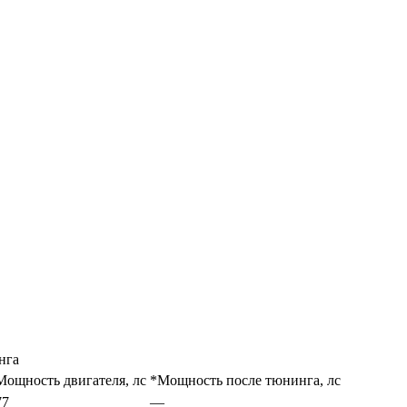
нга
Мощность двигателя, лс
*Мощность после тюнинга, лс
77
—