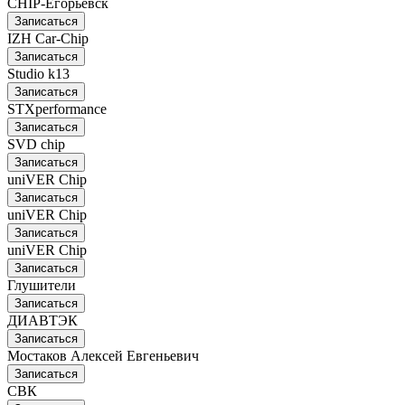
CHIP-Егорьевск
Записаться
IZH Car-Chip
Записаться
Studio k13
Записаться
STXperformance
Записаться
SVD chip
Записаться
uniVER Chip
Записаться
uniVER Chip
Записаться
uniVER Chip
Записаться
Глушители
Записаться
ДИАВТЭК
Записаться
Мостаков Алексей Евгеньевич
Записаться
СВК