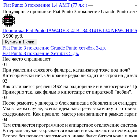
Fiat Punto 3 поколение 1.4 AMT (77 л.с.)
—
Популярные прошивки Fiat Punto 3 поколение Grande Punto хетч
Прошивка Fiat Punto IAW4DF 3141BT34 3141BT34 NEWCHIP 
3 990
руб.
Купить в 1 клик
Fiat Punto 3 поколение Grande Punto хетчбэк 3-дв.
Fiat Punto 3 поколение Хетчбэк 5-дв.
Нас часто спрашивают
01
При удалении сажевого фильтра, катализатор тоже под нож?
Категорически нет. Он крайне редко выходит из строя на дизел
02
Как отличается рефлеш ЭБУ на радиорынке и в автосервисе? Ц
Примерно так, как фильм в кинотеатре от пиратской "вебки".
03
После ремонта у дилера, в блок записана обновленная станда
Мы в таком случае, всегда идем навстречу заказчику и готови
содержимого. Как правило, мастер или запишет в рамках гаран
04
Чем отличается программное и аппаратное отключение систем
В первом случае закрывается клапан и выключаются необходимы
Второе без первого невозможно, иначе будут биться коды и вк