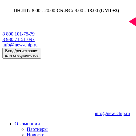
ПН-ПТ:
8:00 - 20:00
СБ-ВС:
9:00 - 18:00
(GMT+3)
8 800 101-75-79
8 930 71-51-097
info@new-chip.ru
Вход/регистрация
для специалистов
info@new-chip.ru
О компании
Партнеры
Новости