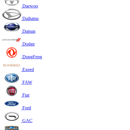
Daewoo
Daihatsu
Datsun
Dodge
DongFeng
Exeed
FAW
Fiat
Ford
GAC