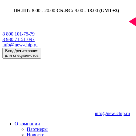
ПН-ПТ:
8:00 - 20:00
СБ-ВС:
9:00 - 18:00
(GMT+3)
8 800 101-75-79
8 930 71-51-097
info@new-chip.ru
Вход/регистрация
для специалистов
info@new-chip.ru
О компании
Партнеры
Новости