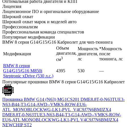
Оптимальная работа двигателя и КПП
Лицензия
Лицензионное ПО и оригинальное оборудование
Широкий охват
Широкий охват марок и моделей авто
Профессионализм
Профессиональная команда специалистов
Популярные модификации
BMW 8 серия G14/G15/G16 Кабриолет для чип-тюнинга
Объем
Мощность
*Мощность
двигателя,
Модификация
двигателя,
после
3
лс
тюнинга, лс
см
BMW 8 серия
G14/G15/G16 M850i
4395
530
—
Steptronic xDrive (530 л.с.)
Популярные прошивки BMW 8 серия G14/G15/G16 Кабриолет
Прошивка BMW G14 (N63) MG1CS201 DME8.8T-0-N63TUE3-
N63-B44-T3-G14-AWD--VMKS-ROW-EU6-
ATL_MONOBLOCKWG-LK1-PVL_V4C9J7N6BMJZX4
DME8.8T-0-N63TUE3-N63-B44-T3-G14-AWD--VMKS-ROW-
EU6-ATL MONOBLOCKWG-LK1-PVL V4C9J7N6BMJZX4
NEWCHIP ST2