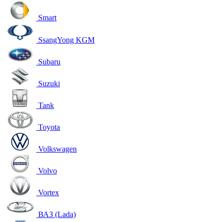
Smart
SsangYong KGM
Subaru
Suzuki
Tank
Toyota
Volkswagen
Volvo
Vortex
ВАЗ (Lada)