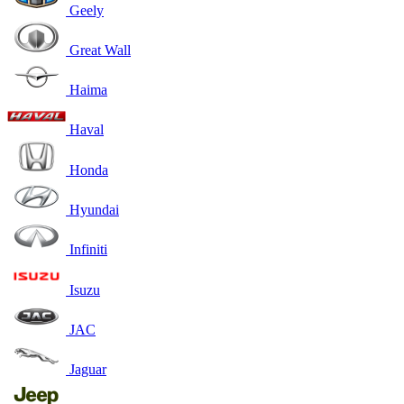
Geely
Great Wall
Haima
Haval
Honda
Hyundai
Infiniti
Isuzu
JAC
Jaguar