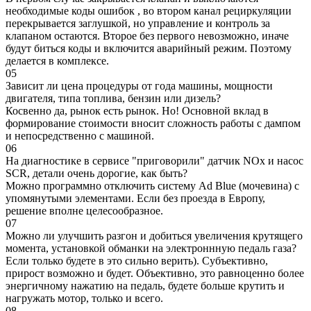
необходимые коды ошибок , во втором канал рециркуляции
перекрывается заглушкой, но управление и контроль за
клапаном остаются. Второе без первого невозможно, иначе
будут биться коды и включится аварийный режим. Поэтому
делается в комплексе.
05
Зависит ли цена процедуры от года машины, мощности
двигателя, типа топлива, бензин или дизель?
Косвенно да, рынок есть рынок. Но! Основной вклад в
формирование стоимости вносит сложность работы с дампом
и непосредственно с машиной.
06
На диагностике в сервисе "приговорили" датчик NOx и насос
SCR, детали очень дорогие, как быть?
Можно программно отключить систему Ad Blue (мочевина) с
упомянутыми элементами. Если без проезда в Европу,
решение вполне целесообразное.
07
Можно ли улучшить разгон и добиться увеличения крутящего
момента, установкой обманки на электроннную педаль газа?
Если только будете в это сильно верить). Субъективно,
прирост возможно и будет. Объективно, это равноценно более
энергичному нажатию на педаль, будете больше крутить и
нагружать мотор, только и всего.
08