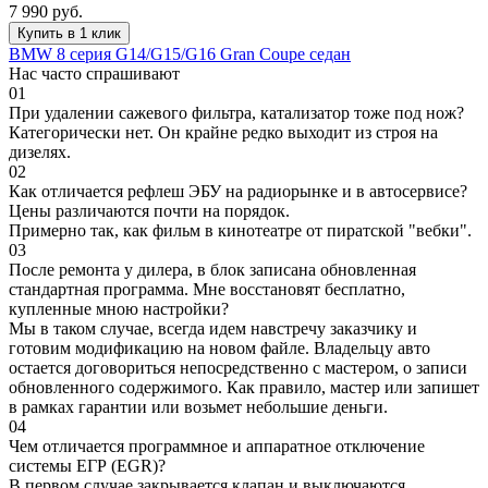
7 990
руб.
Купить в 1 клик
BMW 8 серия G14/G15/G16 Gran Coupe седан
Нас часто спрашивают
01
При удалении сажевого фильтра, катализатор тоже под нож?
Категорически нет. Он крайне редко выходит из строя на
дизелях.
02
Как отличается рефлеш ЭБУ на радиорынке и в автосервисе?
Цены различаются почти на порядок.
Примерно так, как фильм в кинотеатре от пиратской "вебки".
03
После ремонта у дилера, в блок записана обновленная
стандартная программа. Мне восстановят бесплатно,
купленные мною настройки?
Мы в таком случае, всегда идем навстречу заказчику и
готовим модификацию на новом файле. Владельцу авто
остается договориться непосредственно с мастером, о записи
обновленного содержимого. Как правило, мастер или запишет
в рамках гарантии или возьмет небольшие деньги.
04
Чем отличается программное и аппаратное отключение
системы ЕГР (EGR)?
В первом случае закрывается клапан и выключаются