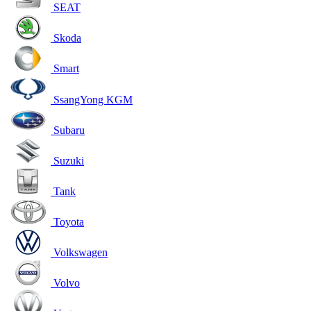
SEAT
Skoda
Smart
SsangYong KGM
Subaru
Suzuki
Tank
Toyota
Volkswagen
Volvo