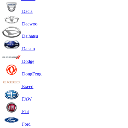
Dacia
Daewoo
Daihatsu
Datsun
Dodge
DongFeng
Exeed
FAW
Fiat
Ford