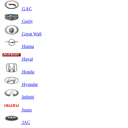
GAC
Geely
Great Wall
Haima
Haval
Honda
Hyundai
Infiniti
Isuzu
JAC