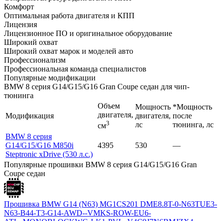
Комфорт
Оптимальная работа двигателя и КПП
Лицензия
Лицензионное ПО и оригинальное оборудование
Широкий охват
Широкий охват марок и моделей авто
Профессионализм
Профессиональная команда специалистов
Популярные модификации
BMW 8 серия G14/G15/G16 Gran Coupe седан для чип-
тюнинга
Объем
Мощность
*Мощность
двигателя,
Модификация
двигателя,
после
3
лс
тюнинга, лс
см
BMW 8 серия
G14/G15/G16 M850i
4395
530
—
Steptronic xDrive (530 л.с.)
Популярные прошивки BMW 8 серия G14/G15/G16 Gran
Coupe седан
Прошивка BMW G14 (N63) MG1CS201 DME8.8T-0-N63TUE3-
N63-B44-T3-G14-AWD--VMKS-ROW-EU6-