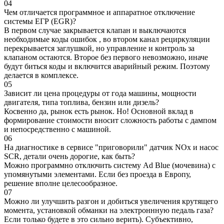
04
Чем отличается программное и аппаратное отключение
системы ЕГР (EGR)?
В первом случае закрывается клапан и выключаются
необходимые коды ошибок , во втором канал рециркуляции
перекрывается заглушкой, но управление и контроль за
клапаном остаются. Второе без первого невозможно, иначе
будут биться коды и включится аварийный режим. Поэтому
делается в комплексе.
05
Зависит ли цена процедуры от года машины, мощности
двигателя, типа топлива, бензин или дизель?
Косвенно да, рынок есть рынок. Но! Основной вклад в
формирование стоимости вносит сложность работы с дампом
и непосредственно с машиной.
06
На диагностике в сервисе "приговорили" датчик NOx и насос
SCR, детали очень дорогие, как быть?
Можно программно отключить систему Ad Blue (мочевина) с
упомянутыми элементами. Если без проезда в Европу,
решение вполне целесообразное.
07
Можно ли улучшить разгон и добиться увеличения крутящего
момента, установкой обманки на электроннную педаль газа?
Если только будете в это сильно верить). Субъективно,