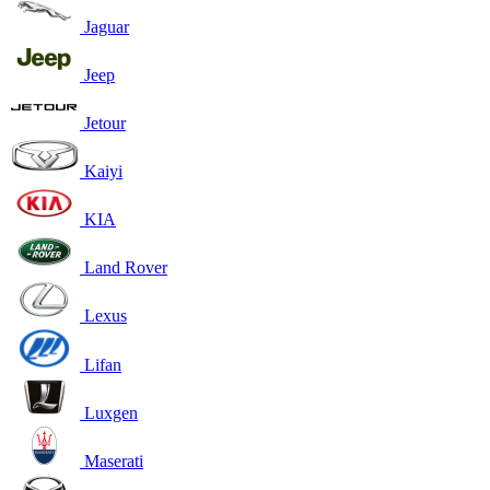
Jaguar
Jeep
Jetour
Kaiyi
KIA
Land Rover
Lexus
Lifan
Luxgen
Maserati