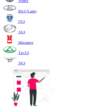
Vortex
ВАЗ (Lada)
ГАЗ
ЗАЗ
Москвич
ТагАЗ
УАЗ