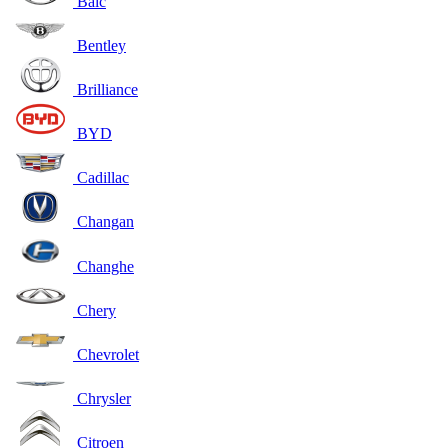
Baic
Bentley
Brilliance
BYD
Cadillac
Changan
Changhe
Chery
Chevrolet
Chrysler
Citroen