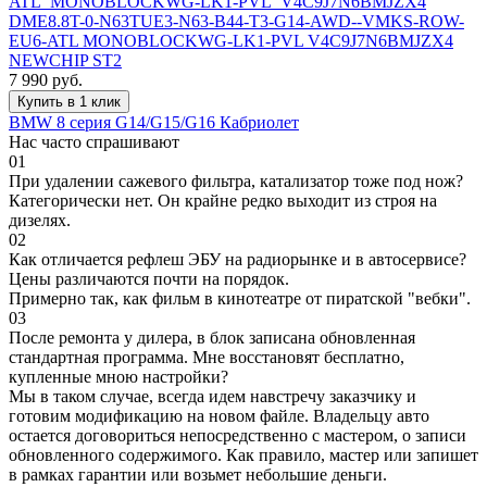
ATL_MONOBLOCKWG-LK1-PVL_V4C9J7N6BMJZX4
DME8.8T-0-N63TUE3-N63-B44-T3-G14-AWD--VMKS-ROW-
EU6-ATL MONOBLOCKWG-LK1-PVL V4C9J7N6BMJZX4
NEWCHIP ST2
7 990
руб.
Купить в 1 клик
BMW 8 серия G14/G15/G16 Кабриолет
Нас часто спрашивают
01
При удалении сажевого фильтра, катализатор тоже под нож?
Категорически нет. Он крайне редко выходит из строя на
дизелях.
02
Как отличается рефлеш ЭБУ на радиорынке и в автосервисе?
Цены различаются почти на порядок.
Примерно так, как фильм в кинотеатре от пиратской "вебки".
03
После ремонта у дилера, в блок записана обновленная
стандартная программа. Мне восстановят бесплатно,
купленные мною настройки?
Мы в таком случае, всегда идем навстречу заказчику и
готовим модификацию на новом файле. Владельцу авто
остается договориться непосредственно с мастером, о записи
обновленного содержимого. Как правило, мастер или запишет
в рамках гарантии или возьмет небольшие деньги.