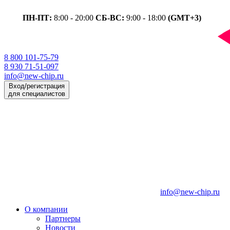
ПН-ПТ:
8:00 - 20:00
СБ-ВС:
9:00 - 18:00
(GMT+3)
8 800 101-75-79
8 930 71-51-097
info@new-chip.ru
Вход/регистрация
для специалистов
info@new-chip.ru
О компании
Партнеры
Новости