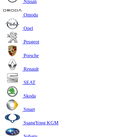
Nissan
Omoda
Opel
Peugeot
Porsche
Renault
SEAT
Skoda
Smart
SsangYong KGM
Subaru