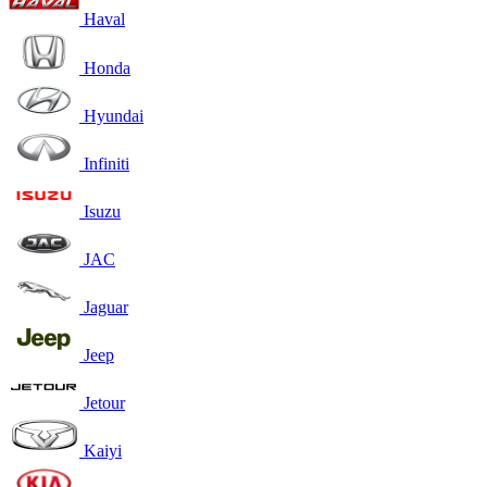
Haval
Honda
Hyundai
Infiniti
Isuzu
JAC
Jaguar
Jeep
Jetour
Kaiyi