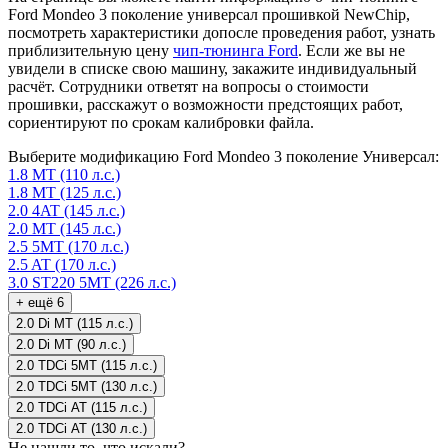
Ford Mondeo 3 поколение универсал прошивкой NewChip,
посмотреть характеристики допосле проведения работ, узнать
приблизительную цену
чип-тюнинга Ford
. Если же вы не
увидели в списке свою машину, закажите индивидуальный
расчёт. Сотрудники ответят на вопросы о стоимости
прошивки, расскажут о возможности предстоящих работ,
сориентируют по срокам калибровки файла.
Выберите модификацию Ford Mondeo 3 поколение Универсал:
1.8 MT (110 л.с.)
1.8 MT (125 л.с.)
2.0 4AT (145 л.с.)
2.0 MT (145 л.с.)
2.5 5МT (170 л.с.)
2.5 AT (170 л.с.)
3.0 ST220 5МT (226 л.с.)
+ ещё 6
2.0 Di MT (115 л.с.)
2.0 Di MT (90 л.с.)
2.0 TDCi 5MT (115 л.с.)
2.0 TDCi 5MT (130 л.с.)
2.0 TDCi AT (115 л.с.)
2.0 TDCi AT (130 л.с.)
Не нашли то, что искали?