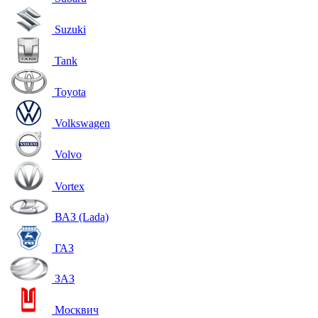
Suzuki
Tank
Toyota
Volkswagen
Volvo
Vortex
ВАЗ (Lada)
ГАЗ
ЗАЗ
Москвич