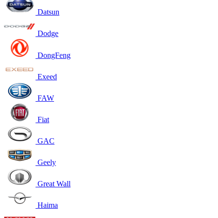
Datsun
Dodge
DongFeng
Exeed
FAW
Fiat
GAC
Geely
Great Wall
Haima