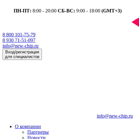
ПН-ПТ:
8:00 - 20:00
СБ-ВС:
9:00 - 18:00
(GMT+3)
8 800 101-75-79
8 930 71-51-097
info@new-chip.ru
Вход/регистрация
для специалистов
info@new-chip.ru
О компании
Партнеры
Новости