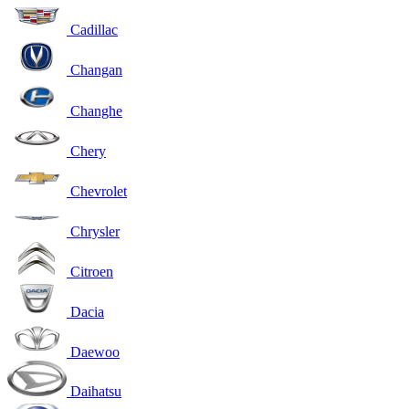
Cadillac
Changan
Changhe
Chery
Chevrolet
Chrysler
Citroen
Dacia
Daewoo
Daihatsu