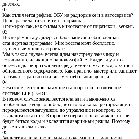
дизелях.
02
Как отличается рефлеш ЭБУ на радиорынке и в автосервисе?
Цены различаются почти на порядок.
Примерно так, как фильм в кинотеатре от пиратской "вебки".
03
После ремонта у дилера, в блок записана обновленная
стандартная программа. Мне восстановят бесплатно,
купленные мною настройки?
Мы в таком случае, всегда идем навстречу заказчику и
готовим модификацию на новом файле. Владельцу авто
остается договориться непосредственно с мастером, о записи
обновленного содержимого. Как правило, мастер или запишет
в рамках гарантии или возьмет небольшие деньги.
04
Чем отличается программное и аппаратное отключение
системы ЕГР (EGR)?
В первом случае закрывается клапан и выключаются
необходимые коды ошибок , во втором канал рециркуляции
перекрывается заглушкой, но управление и контроль за
клапаном остаются. Второе без первого невозможно, иначе
будут биться коды и включится аварийный режим. Поэтому
делается в комплексе.
05
Зависит ли цена процедуры от года машины, мощности