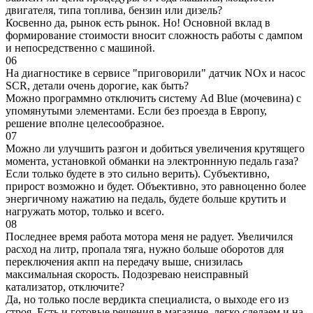
двигателя, типа топлива, бензин или дизель?
Косвенно да, рынок есть рынок. Но! Основной вклад в
формирование стоимости вносит сложность работы с дампом
и непосредственно с машиной.
06
На диагностике в сервисе "приговорили" датчик NOx и насос
SCR, детали очень дорогие, как быть?
Можно программно отключить систему Ad Blue (мочевина) с
упомянутыми элементами. Если без проезда в Европу,
решение вполне целесообразное.
07
Можно ли улучшить разгон и добиться увеличения крутящего
момента, установкой обманки на электроннную педаль газа?
Если только будете в это сильно верить). Субъективно,
прирост возможно и будет. Объективно, это равноценно более
энергичному нажатию на педаль, будете больше крутить и
нагружать мотор, только и всего.
08
Последнее время работа мотора меня не радует. Увеличился
расход на литр, пропала тяга, нужно больше оборотов для
переключения акпп на передачу выше, снизилась
максимальная скорость. Подозреваю неисправный
катализатор, отключите?
Да, но только после вердикта специалиста, о выходе его из
строя. Есть и готовые решения в магазине, легко сделаем и на