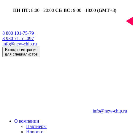
ПН-ПТ:
8:00 - 20:00
СБ-ВС:
9:00 - 18:00
(GMT+3)
8 800 101-75-79
8 930 71-51-097
info@new-chip.ru
Вход/регистрация
для специалистов
info@new-chip.ru
О компании
Партнеры
Новости