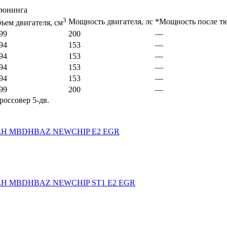
-тюнинга
3
Мощность двигателя, лс
*Мощность после тю
ъем двигателя, см
99
200
—
94
153
—
94
153
—
94
153
—
94
153
—
99
200
—
россовер 5-дв.
8ALH MBDHBAZ NEWCHIP E2 EGR
8ALH MBDHBAZ NEWCHIP ST1 E2 EGR