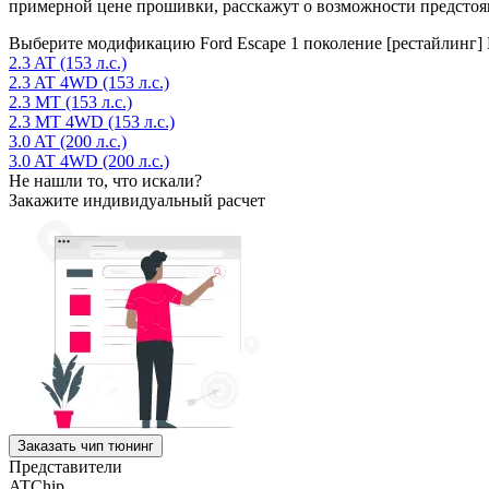
примерной цене прошивки, расскажут о возможности предстоя
Выберите модификацию Ford Escape 1 поколение [рестайлинг] К
2.3 AT (153 л.с.)
2.3 AT 4WD (153 л.с.)
2.3 MT (153 л.с.)
2.3 MT 4WD (153 л.с.)
3.0 AT (200 л.с.)
3.0 AT 4WD (200 л.с.)
Не нашли то, что искали?
Закажите индивидуальный расчет
Заказать чип тюнинг
Представители
ATChip