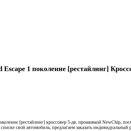
Escape 1 поколение [рестайлинг] Кроссо
коление [рестайлинг] кроссовер 5-дв. прошивкой NewChip, посм
в списке свой автомобиль, предлагаем заказать индивидуальны