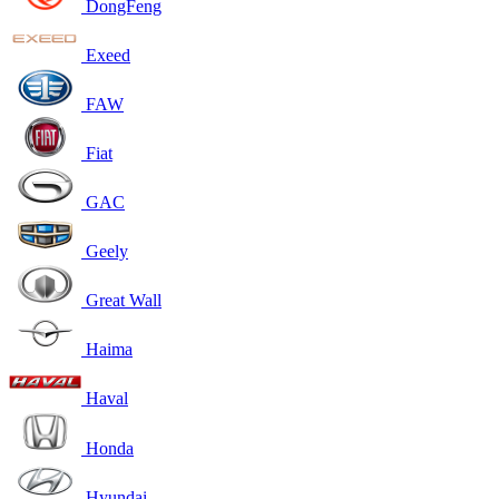
DongFeng
Exeed
FAW
Fiat
GAC
Geely
Great Wall
Haima
Haval
Honda
Hyundai