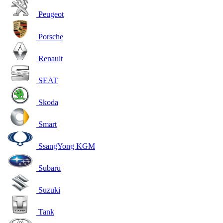
Peugeot
Porsche
Renault
SEAT
Skoda
Smart
SsangYong KGM
Subaru
Suzuki
Tank