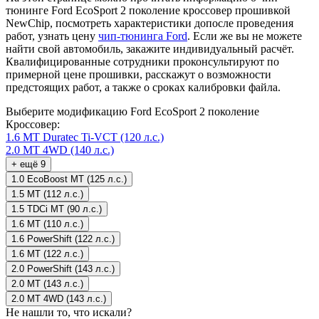
тюнинге Ford EcoSport 2 поколение кроссовер прошивкой
NewChip, посмотреть характеристики допосле проведения
работ, узнать цену
чип-тюнинга Ford
. Если же вы не можете
найти свой автомобиль, закажите индивидуальный расчёт.
Квалифицированные сотрудники проконсультируют по
примерной цене прошивки, расскажут о возможности
предстоящих работ, а также о сроках калибровки файла.
Выберите модификацию Ford EcoSport 2 поколение
Кроссовер:
1.6 MT Duratec Ti-VCT (120 л.с.)
2.0 МТ 4WD (140 л.с.)
+ ещё 9
1.0 EcoBoost МТ (125 л.с.)
1.5 MT (112 л.с.)
1.5 TDCi MT (90 л.с.)
1.6 MT (110 л.с.)
1.6 PowerShift (122 л.с.)
1.6 МТ (122 л.с.)
2.0 PowerShift (143 л.с.)
2.0 МТ (143 л.с.)
2.0 МТ 4WD (143 л.с.)
Не нашли то, что искали?