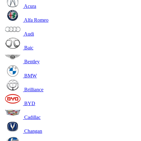
Acura
Alfa Romeo
Audi
Baic
Bentley
BMW
Brilliance
BYD
Cadillac
Changan