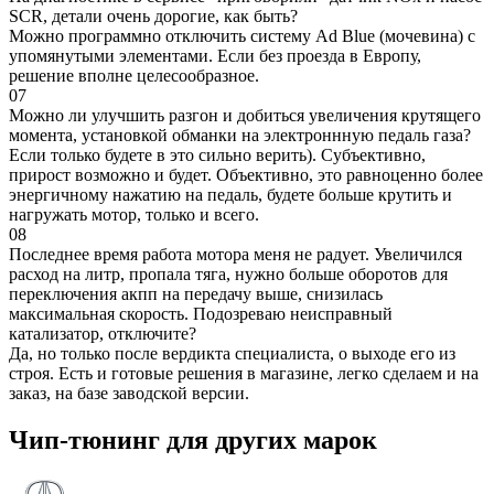
SCR, детали очень дорогие, как быть?
Можно программно отключить систему Ad Blue (мочевина) с
упомянутыми элементами. Если без проезда в Европу,
решение вполне целесообразное.
07
Можно ли улучшить разгон и добиться увеличения крутящего
момента, установкой обманки на электроннную педаль газа?
Если только будете в это сильно верить). Субъективно,
прирост возможно и будет. Объективно, это равноценно более
энергичному нажатию на педаль, будете больше крутить и
нагружать мотор, только и всего.
08
Последнее время работа мотора меня не радует. Увеличился
расход на литр, пропала тяга, нужно больше оборотов для
переключения акпп на передачу выше, снизилась
максимальная скорость. Подозреваю неисправный
катализатор, отключите?
Да, но только после вердикта специалиста, о выходе его из
строя. Есть и готовые решения в магазине, легко сделаем и на
заказ, на базе заводской версии.
Чип-тюнинг для других марок