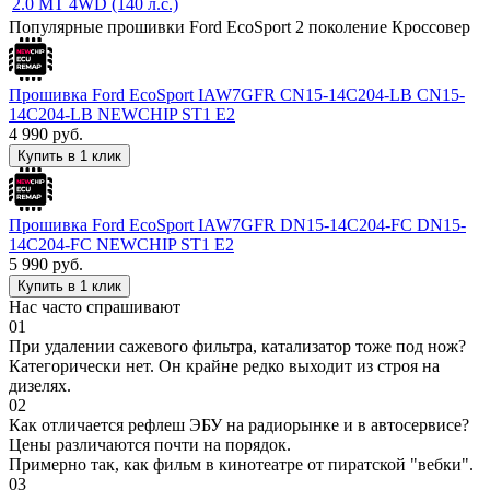
2.0 МТ 4WD (140 л.с.)
Популярные прошивки Ford EcoSport 2 поколение Кроссовер
Прошивка Ford EcoSport IAW7GFR CN15-14C204-LB CN15-
14C204-LB NEWCHIP ST1 E2
4 990
руб.
Купить в 1 клик
Прошивка Ford EcoSport IAW7GFR DN15-14C204-FC DN15-
14C204-FC NEWCHIP ST1 E2
5 990
руб.
Купить в 1 клик
Нас часто спрашивают
01
При удалении сажевого фильтра, катализатор тоже под нож?
Категорически нет. Он крайне редко выходит из строя на
дизелях.
02
Как отличается рефлеш ЭБУ на радиорынке и в автосервисе?
Цены различаются почти на порядок.
Примерно так, как фильм в кинотеатре от пиратской "вебки".
03