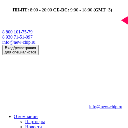
ПН-ПТ:
8:00 - 20:00
СБ-ВС:
9:00 - 18:00
(GMT+3)
8 800 101-75-79
8 930 71-51-097
info@new-chip.ru
Вход/регистрация
для специалистов
info@new-chip.ru
О компании
Партнеры
Новости