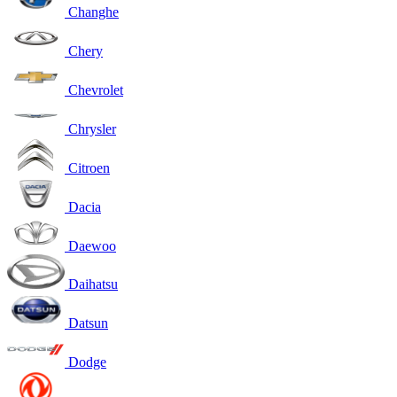
Changhe
Chery
Chevrolet
Chrysler
Citroen
Dacia
Daewoo
Daihatsu
Datsun
Dodge