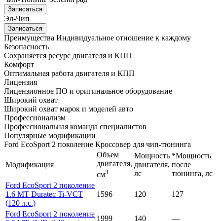
Записаться
Эл-Чип
Записаться
Преимущества
Индивидуальное отношение к каждому
Безопасность
Сохраняется ресурс двигателя и КПП
Комфорт
Оптимальная работа двигателя и КПП
Лицензия
Лицензионное ПО и оригинальное оборудование
Широкий охват
Широкий охват марок и моделей авто
Профессионализм
Профессиональная команда специалистов
Популярные модификации
Ford EcoSport 2 поколение Кроссовер для чип-тюнинга
Объем
Мощность
*Мощность
двигателя,
Модификация
двигателя,
после
3
лс
тюнинга, лс
см
Ford EcoSport 2 поколение
1.6 MT Duratec Ti-VCT
1596
120
127
(120 л.с.)
Ford EcoSport 2 поколение
1999
140
—