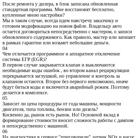
После ремонта у дилера, в блок записана обновленная
стандартная программа. Мне восстановят бесплатно,
купленные мною настройки?
Мы в таком случае, всегда идем навстречу заказчику и
готовим модификацию на новом файле. Владельцу авто
остается договориться непосредственно с мастером, о записи
обновленного содержимого. Как правило, мастер или запишет
в рамках гарантии или возьмет небольшие деньги.
04
Чем отличается программное и аппаратное отключение
системы ЕГР (EGR)?
В первом случае закрывается клапан и выключаются
необходимые коды ошибок , во втором канал рециркуляции
перекрывается заглушкой, но управление и контроль за
клапаном остаются. Второе без первого невозможно, иначе
будут биться коды и включится аварийный режим. Поэтому
делается в комплексе.
05
Зависит ли цена процедуры от года машины, мощности
двигателя, типа топлива, бензин или дизель?
Косвенно да, рынок есть рынок. Но! Основной вклад в
формирование стоимости вносит сложность работы с дампом
и непосредственно с машиной.
06
На диагностике в сервисе "приговорили" датчик NOx и насос