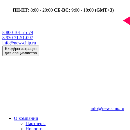
ПН-ПТ:
8:00 - 20:00
СБ-ВС:
9:00 - 18:00
(GMT+3)
8 800 101-75-79
8 930 71-51-097
info@new-chip.ru
Вход/регистрация
для специалистов
info@new-chip.ru
О компании
Партнеры
Новости