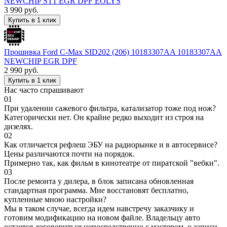
NEWCHIP ST1 EGR DPF EOLYS
3 990
руб.
Купить в 1 клик
Прошивка Ford C-Max SID202 (206) 10183307AA 10183307AA
NEWCHIP EGR DPF
2 990
руб.
Купить в 1 клик
Нас часто спрашивают
01
При удалении сажевого фильтра, катализатор тоже под нож?
Категорически нет. Он крайне редко выходит из строя на
дизелях.
02
Как отличается рефлеш ЭБУ на радиорынке и в автосервисе?
Цены различаются почти на порядок.
Примерно так, как фильм в кинотеатре от пиратской "вебки".
03
После ремонта у дилера, в блок записана обновленная
стандартная программа. Мне восстановят бесплатно,
купленные мною настройки?
Мы в таком случае, всегда идем навстречу заказчику и
готовим модификацию на новом файле. Владельцу авто
остается договориться непосредственно с мастером, о записи