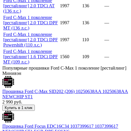
Ford C-Max 1 поколение
[рестайлинг] 2.0 TDCi AT
1997
136
—
(136 л.с.)
Ford C-Max 1 поколение
[рестайлинг] 2.0 TDCi DPF
1997
136
—
MT (136 л.с.)
Ford C-Max 1 поколение
[рестайлинг] 2.0 TDCi DPF
1997
110
—
Powershift (110 л.с.)
Ford C-Max 1 поколение
[рестайлинг] 1.6 TDCi DPF
1560
109
—
MT (109 л.с.)
Популярные прошивки Ford C-Max 1 поколение [рестайлинг]
Минивэн
Прошивка Ford C-Max SID202 (206) 10250638AA 10250638AA
NEWCHIP ST1
2 990
руб.
Купить в 1 клик
Прошивка Ford Focus EDC16C34 1037399617 1037399617