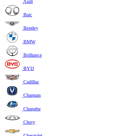
Audi
Baic
Bentley
BMW
Brilliance
BYD
Cadillac
Changan
Changhe
Chery
Chevrolet