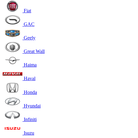
Fiat
GAC
Geely
Great Wall
Haima
Haval
Honda
Hyundai
Infiniti
Isuzu