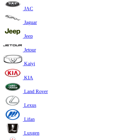
JAC
Jaguar
Jeep
Jetour
Kaiyi
KIA
Land Rover
Lexus
Lifan
Luxgen