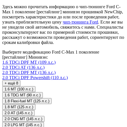
Здесь можно прочитать информацию о чип-тюнинге Ford C-
Max 1 поколение [рестайлинг] минивэн прошивкой NewChip,
посмотреть характеристики до или после проведения работ,
узнать приблизительную цену
чип-тюнинга Ford
. Если же вы
не увидели свой автомобиль, свяжитесь с нами. Специалисты
проконсультируют вас по примерной стоимости прошивки,
расскажут о возможности проведения работ, сориентируют по
срокам калибровки файла.
Выберите модификацию Ford C-Max 1 поколение
[рестайлинг] Минивэн:
1.6 TDCi DPF MT (109 л.с.)
2.0 TDCi AT (136 л.с.)
2.0 TDCi DPF MT (136 л.с.)
2.0 TDCi DPF Powershift (110 л.с.)
+ ещё 8
1.6 MT (100 л.с.)
1.6 TDCi MT (90 л.с.)
1.8 Flexi-fuel MT (125 л.с.)
1.8 MT (125 л.с.)
2.0 AT (145 л.с.)
2.0 CNG MT (145 л.с.)
2.0 LPG MT (145 л.с.)