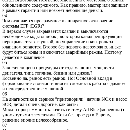
обновленного содержимого. Как правило, мастер или запишет
в рамках гарантии или возьмет небольшие деньги.
04
Чем отличается программное и аппаратное отключение
системы ЕГР (EGR)?
В первом случае закрывается клапан и выключаются
необходимые коды ошибок , во втором канал рециркуляции
перекрывается заглушкой, но управление и контроль за
клапаном остаются. Второе без первого невозможно, иначе
будут биться коды и включится аварийный режим. Поэтому
делается в комплексе.
05
Зависит ли цена процедуры от года машины, мощности
двигателя, типа топлива, бензин или дизель?
Косвенно да, рынок есть рынок. Но! Основной вклад в
формирование стоимости вносит сложность работы с дампом
и непосредственно с машиной.
06
На диагностике в сервисе "приговорили" датчик NOx и насос
SCR, детали очень дорогие, как быть?
Можно программно отключить систему Ad Blue (мочевина) с
упомянутыми элементами. Если без проезда в Европу,
решение вполне целесообразное.
07