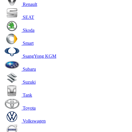
Renault
SEAT
Skoda
Smart
SsangYong KGM
Subaru
Suzuki
Tank
Toyota
Volkswagen