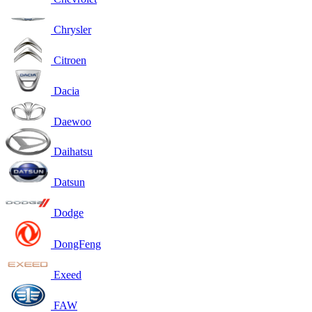
Chrysler
Citroen
Dacia
Daewoo
Daihatsu
Datsun
Dodge
DongFeng
Exeed
FAW