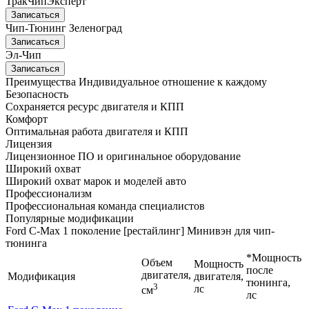
ТракЧипЭксперт
Записаться
Чип-Тюнинг Зеленоград
Записаться
Эл-Чип
Записаться
Преимущества
Индивидуальное отношение к каждому
Безопасность
Сохраняется ресурс двигателя и КПП
Комфорт
Оптимальная работа двигателя и КПП
Лицензия
Лицензионное ПО и оригинальное оборудование
Широкий охват
Широкий охват марок и моделей авто
Профессионализм
Профессиональная команда специалистов
Популярные модификации
Ford C-Max 1 поколение [рестайлинг] Минивэн для чип-
тюнинга
*Мощность
Объем
Мощность
после
двигателя,
Модификация
двигателя,
тюнинга,
3
лс
см
лс