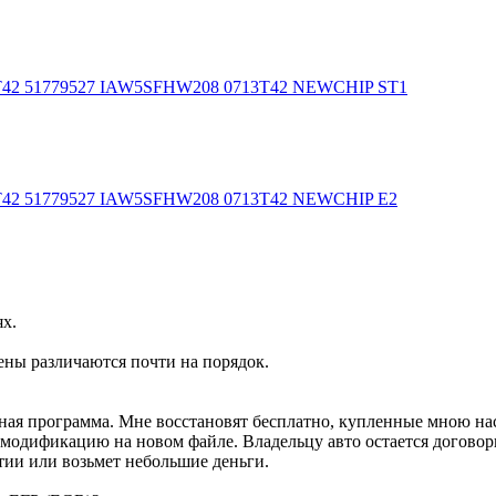
T42 51779527 IAW5SFHW208 0713T42 NEWCHIP ST1
T42 51779527 IAW5SFHW208 0713T42 NEWCHIP E2
ях.
ены различаются почти на порядок.
ртная программа. Мне восстановят бесплатно, купленные мною н
м модификацию на новом файле. Владельцу авто остается договор
тии или возьмет небольшие деньги.