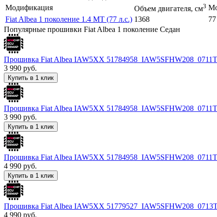
3
Модификация
Мо
Объем двигателя, см
Fiat Albea 1 поколение 1.4 MT (77 л.с.)
1368
77
Популярные прошивки Fiat Albea 1 поколение Седан
Прошивка Fiat Albea IAW5XX 51784958_IAW5SFHW208_0711
3 990
руб.
Купить в 1 клик
Прошивка Fiat Albea IAW5XX 51784958_IAW5SFHW208_0711
3 990
руб.
Купить в 1 клик
Прошивка Fiat Albea IAW5XX 51784958_IAW5SFHW208_0711
4 990
руб.
Купить в 1 клик
Прошивка Fiat Albea IAW5XX 51779527_IAW5SFHW208_0713
4 990
руб.