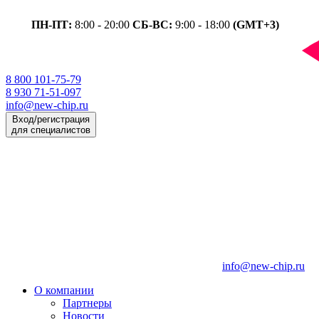
ПН-ПТ:
8:00 - 20:00
СБ-ВС:
9:00 - 18:00
(GMT+3)
8 800 101-75-79
8 930 71-51-097
info@new-chip.ru
Вход/регистрация
для специалистов
info@new-chip.ru
О компании
Партнеры
Новости