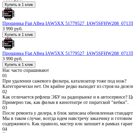
Купить в 1 клик
Прошивка Fiat Albea IAW5XX 51779527_IAW5SFHW208_0713
3 990
руб.
Купить в 1 клик
Прошивка Fiat Albea IAW5XX 51779527_IAW5SFHW208_0713
3 990
руб.
Купить в 1 клик
Нас часто спрашивают
01
При удалении сажевого фильтра, катализатор тоже под нож?
Категорически нет. Он крайне редко выходит из строя на дизел
02
Как отличается рефлеш ЭБУ на радиорынке и в автосервисе? Ц
Примерно так, как фильм в кинотеатре от пиратской "вебки".
03
После ремонта у дилера, в блок записана обновленная станда
Мы в таком случае, всегда идем навстречу заказчику и готови
содержимого. Как правило, мастер или запишет в рамках гаран
04