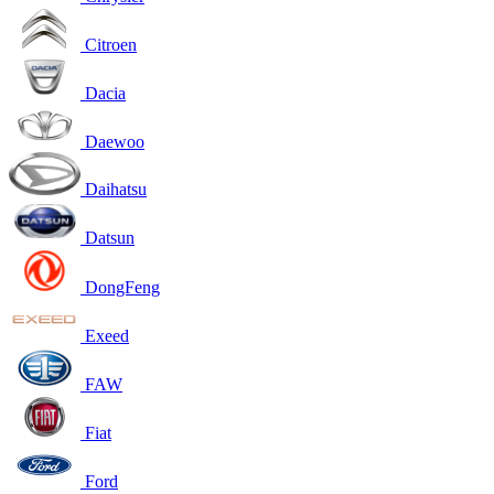
Citroen
Dacia
Daewoo
Daihatsu
Datsun
DongFeng
Exeed
FAW
Fiat
Ford