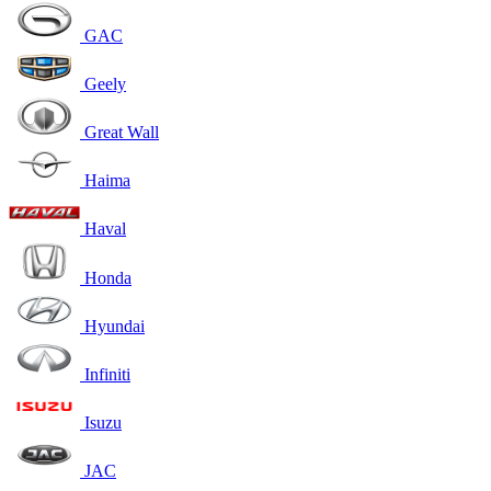
GAC
Geely
Great Wall
Haima
Haval
Honda
Hyundai
Infiniti
Isuzu
JAC