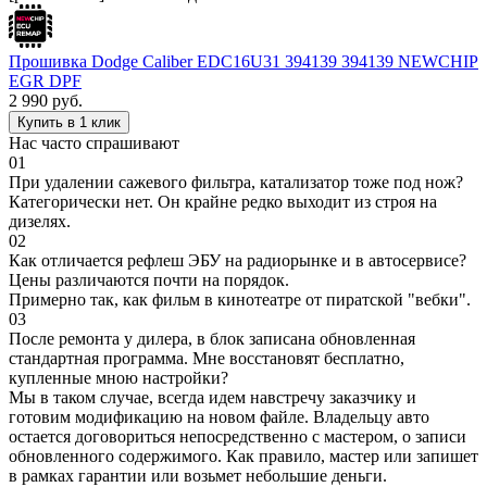
Прошивка Dodge Caliber EDC16U31 394139 394139 NEWCHIP
EGR DPF
2 990
руб.
Купить в 1 клик
Нас часто спрашивают
01
При удалении сажевого фильтра, катализатор тоже под нож?
Категорически нет. Он крайне редко выходит из строя на
дизелях.
02
Как отличается рефлеш ЭБУ на радиорынке и в автосервисе?
Цены различаются почти на порядок.
Примерно так, как фильм в кинотеатре от пиратской "вебки".
03
После ремонта у дилера, в блок записана обновленная
стандартная программа. Мне восстановят бесплатно,
купленные мною настройки?
Мы в таком случае, всегда идем навстречу заказчику и
готовим модификацию на новом файле. Владельцу авто
остается договориться непосредственно с мастером, о записи
обновленного содержимого. Как правило, мастер или запишет
в рамках гарантии или возьмет небольшие деньги.