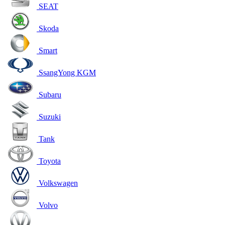
SEAT
Skoda
Smart
SsangYong KGM
Subaru
Suzuki
Tank
Toyota
Volkswagen
Volvo