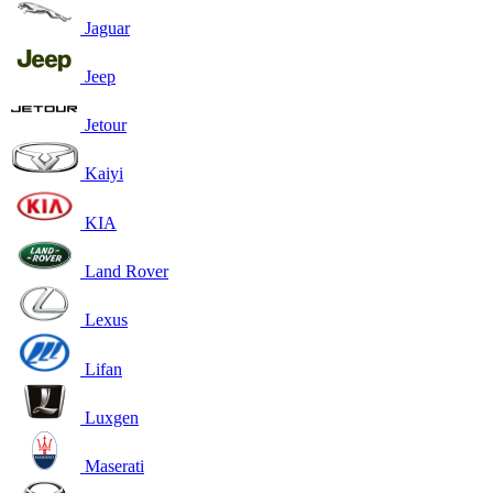
Jaguar
Jeep
Jetour
Kaiyi
KIA
Land Rover
Lexus
Lifan
Luxgen
Maserati