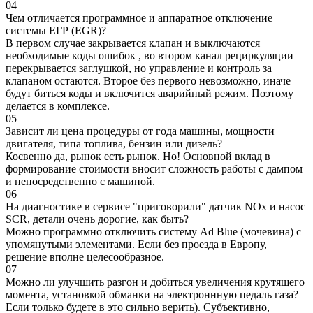
04
Чем отличается программное и аппаратное отключение
системы ЕГР (EGR)?
В первом случае закрывается клапан и выключаются
необходимые коды ошибок , во втором канал рециркуляции
перекрывается заглушкой, но управление и контроль за
клапаном остаются. Второе без первого невозможно, иначе
будут биться коды и включится аварийный режим. Поэтому
делается в комплексе.
05
Зависит ли цена процедуры от года машины, мощности
двигателя, типа топлива, бензин или дизель?
Косвенно да, рынок есть рынок. Но! Основной вклад в
формирование стоимости вносит сложность работы с дампом
и непосредственно с машиной.
06
На диагностике в сервисе "приговорили" датчик NOx и насос
SCR, детали очень дорогие, как быть?
Можно программно отключить систему Ad Blue (мочевина) с
упомянутыми элементами. Если без проезда в Европу,
решение вполне целесообразное.
07
Можно ли улучшить разгон и добиться увеличения крутящего
момента, установкой обманки на электроннную педаль газа?
Если только будете в это сильно верить). Субъективно,