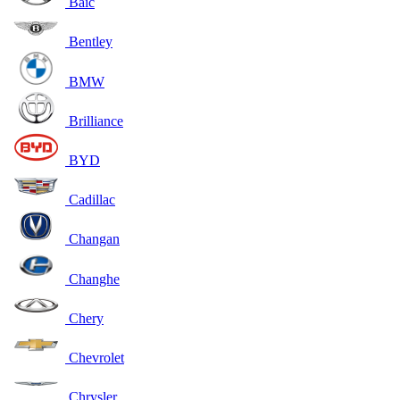
Baic
Bentley
BMW
Brilliance
BYD
Cadillac
Changan
Changhe
Chery
Chevrolet
Chrysler