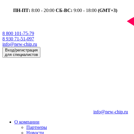
ПН-ПТ:
8:00 - 20:00
СБ-ВС:
9:00 - 18:00
(GMT+3)
8 800 101-75-79
8 930 71-51-097
info@new-chip.ru
Вход/регистрация
для специалистов
info@new-chip.ru
О компании
Партнеры
Новости