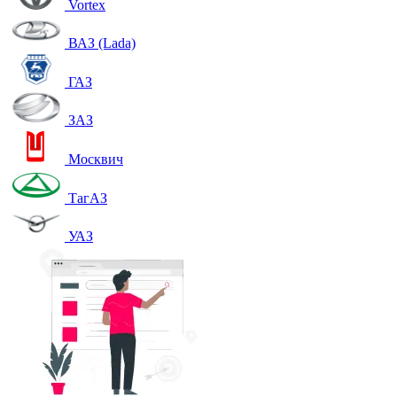
Vortex
ВАЗ (Lada)
ГАЗ
ЗАЗ
Москвич
ТагАЗ
УАЗ