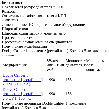
Безопасность
Сохраняется ресурс двигателя и КПП
Комфорт
Оптимальная работа двигателя и КПП
Лицензия
Лицензионное ПО и оригинальное оборудование
Широкий охват
Широкий охват марок и моделей авто
Профессионализм
Профессиональная команда специалистов
Популярные модификации
Dodge Caliber 1 поколение [рестайлинг] Хэтчбек 5 дв. для чип-
тюнинга
Объем
Мощность
*Мощность
двигателя,
Модификация
двигателя,
после
3
лс
тюнинга, лс
см
Dodge Caliber 1
поколение [рестайлинг]
1998
156
—
2.0 MT (156 л.с.)
Dodge Caliber 1
поколение [рестайлинг]
1998
156
—
2.0 CVT (156 л.с.)
Популярные прошивки Dodge Caliber 1 поколение
[рестайлинг] Хэтчбек 5 дв.