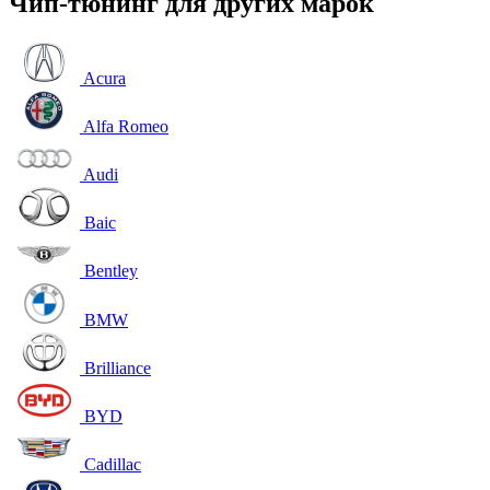
Чип-тюнинг для других марок
Acura
Alfa Romeo
Audi
Baic
Bentley
BMW
Brilliance
BYD
Cadillac