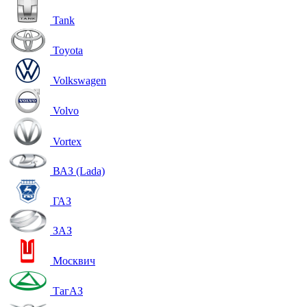
Tank
Toyota
Volkswagen
Volvo
Vortex
ВАЗ (Lada)
ГАЗ
ЗАЗ
Москвич
ТагАЗ