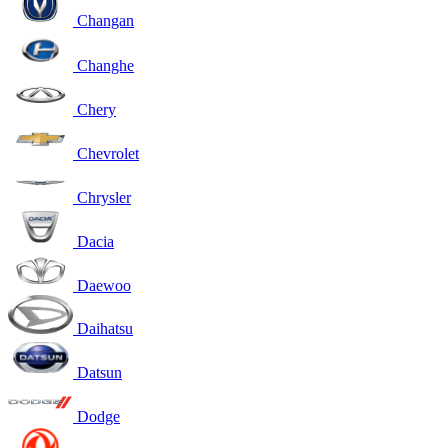
Changan
Changhe
Chery
Chevrolet
Chrysler
Dacia
Daewoo
Daihatsu
Datsun
Dodge