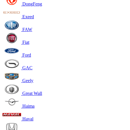
DongFeng
Exeed
FAW
Fiat
Ford
GAC
Geely
Great Wall
Haima
Haval