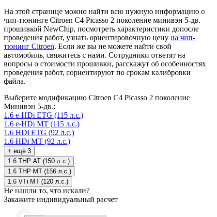
На этой странице можно найти всю нужную информацию о
чип-тюнинге Citroen C4 Picasso 2 поколение минивэн 5-дв.
прошивкой NewChip, посмотреть характеристики допосле
проведения работ, узнать ориентировочную цену
на чип-
тюнинг Citroen
. Если же вы не можете найти свой
автомобиль, свяжитесь с нами. Сотрудники ответят на
вопросы о стоимости прошивки, расскажут об особенностях
проведения работ, сориентируют по срокам калибровки
файла.
Выберите модификацию Citroen C4 Picasso 2 поколение
Минивэн 5-дв.:
1.6 e-HDi ETG (115 л.с.)
1.6 e-HDi MT (115 л.с.)
1.6 HDi ETG (92 л.с.)
1.6 HDi MT (92 л.с.)
+ ещё 3
1.6 THP AT (150 л.с.)
1.6 THP MT (156 л.с.)
1.6 VTi MT (120 л.с.)
Не нашли то, что искали?
Закажите индивидуальный расчет