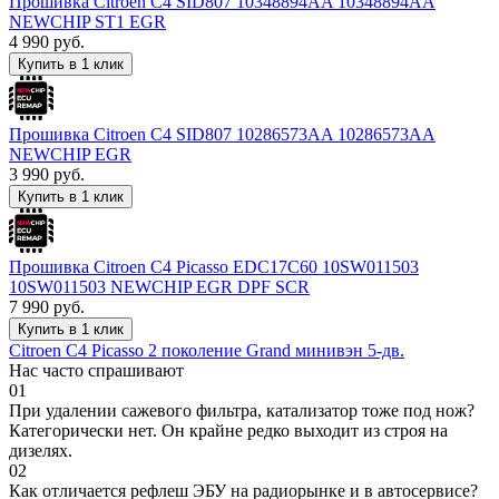
Прошивка Citroen C4 SID807 10348894AA 10348894AA
NEWCHIP ST1 EGR
4 990
руб.
Купить в 1 клик
Прошивка Citroen C4 SID807 10286573AA 10286573AA
NEWCHIP EGR
3 990
руб.
Купить в 1 клик
Прошивка Citroen C4 Picasso EDC17C60 10SW011503
10SW011503 NEWCHIP EGR DPF SCR
7 990
руб.
Купить в 1 клик
Citroen C4 Picasso 2 поколение Grand минивэн 5-дв.
Нас часто спрашивают
01
При удалении сажевого фильтра, катализатор тоже под нож?
Категорически нет. Он крайне редко выходит из строя на
дизелях.
02
Как отличается рефлеш ЭБУ на радиорынке и в автосервисе?