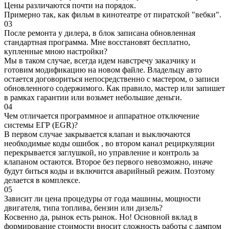
Цены различаются почти на порядок.
Примерно так, как фильм в кинотеатре от пиратской "вебки".
03
После ремонта у дилера, в блок записана обновленная
стандартная программа. Мне восстановят бесплатно,
купленные мною настройки?
Мы в таком случае, всегда идем навстречу заказчику и
готовим модификацию на новом файле. Владельцу авто
остается договориться непосредственно с мастером, о записи
обновленного содержимого. Как правило, мастер или запишет
в рамках гарантии или возьмет небольшие деньги.
04
Чем отличается программное и аппаратное отключение
системы ЕГР (EGR)?
В первом случае закрывается клапан и выключаются
необходимые коды ошибок , во втором канал рециркуляции
перекрывается заглушкой, но управление и контроль за
клапаном остаются. Второе без первого невозможно, иначе
будут биться коды и включится аварийный режим. Поэтому
делается в комплексе.
05
Зависит ли цена процедуры от года машины, мощности
двигателя, типа топлива, бензин или дизель?
Косвенно да, рынок есть рынок. Но! Основной вклад в
формирование стоимости вносит сложность работы с дампом