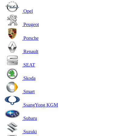
Opel
Peugeot
Porsche
Renault
SEAT
Skoda
Smart
SsangYong KGM
Subaru
Suzuki