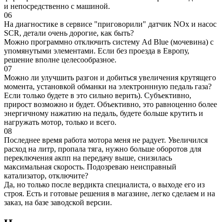
и непосредственно с машиной.
06
На диагностике в сервисе "приговорили" датчик NOx и насос
SCR, детали очень дорогие, как быть?
Можно программно отключить систему Ad Blue (мочевина) с
упомянутыми элементами. Если без проезда в Европу,
решение вполне целесообразное.
07
Можно ли улучшить разгон и добиться увеличения крутящего
момента, установкой обманки на электроннную педаль газа?
Если только будете в это сильно верить). Субъективно,
прирост возможно и будет. Объективно, это равноценно более
энергичному нажатию на педаль, будете больше крутить и
нагружать мотор, только и всего.
08
Последнее время работа мотора меня не радует. Увеличился
расход на литр, пропала тяга, нужно больше оборотов для
переключения акпп на передачу выше, снизилась
максимальная скорость. Подозреваю неисправный
катализатор, отключите?
Да, но только после вердикта специалиста, о выходе его из
строя. Есть и готовые решения в магазине, легко сделаем и на
заказ, на базе заводской версии.