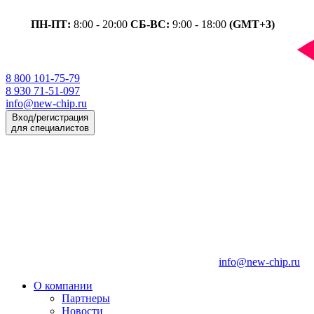
ПН-ПТ:
8:00 - 20:00
СБ-ВС:
9:00 - 18:00
(GMT+3)
8 800 101-75-79
8 930 71-51-097
info@new-chip.ru
Вход/регистрация
для специалистов
info@new-chip.ru
О компании
Партнеры
Новости