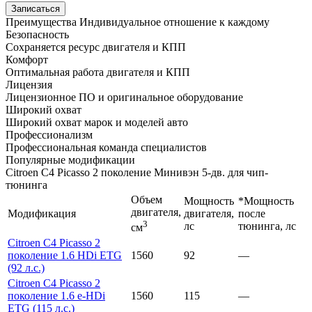
Записаться
Преимущества
Индивидуальное отношение к каждому
Безопасность
Сохраняется ресурс двигателя и КПП
Комфорт
Оптимальная работа двигателя и КПП
Лицензия
Лицензионное ПО и оригинальное оборудование
Широкий охват
Широкий охват марок и моделей авто
Профессионализм
Профессиональная команда специалистов
Популярные модификации
Citroen C4 Picasso 2 поколение Минивэн 5-дв. для чип-
тюнинга
Объем
Мощность
*Мощность
двигателя,
Модификация
двигателя,
после
3
лс
тюнинга, лс
см
Citroen C4 Picasso 2
поколение 1.6 HDi ETG
1560
92
—
(92 л.с.)
Citroen C4 Picasso 2
поколение 1.6 e-HDi
1560
115
—
ETG (115 л.с.)