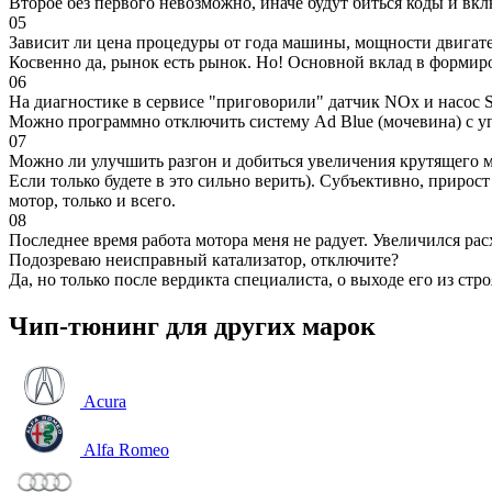
Второе без первого невозможно, иначе будут биться коды и вк
05
Зависит ли цена процедуры от года машины, мощности двигател
Косвенно да, рынок есть рынок. Но! Основной вклад в формир
06
На диагностике в сервисе "приговорили" датчик NOx и насос S
Можно программно отключить систему Ad Blue (мочевина) с уп
07
Можно ли улучшить разгон и добиться увеличения крутящего м
Если только будете в это сильно верить). Субъективно, прирос
мотор, только и всего.
08
Последнее время работа мотора меня не радует. Увеличился рас
Подозреваю неисправный катализатор, отключите?
Да, но только после вердикта специалиста, о выходе его из стро
Чип-тюнинг для других марок
Acura
Alfa Romeo