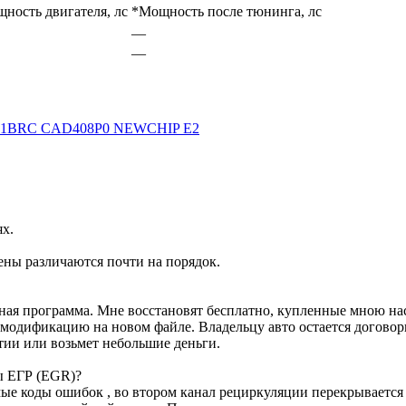
ность двигателя, лс
*Мощность после тюнинга, лс
—
—
P0 1BRC CAD408P0 NEWCHIP E2
ях.
ены различаются почти на порядок.
ртная программа. Мне восстановят бесплатно, купленные мною н
м модификацию на новом файле. Владельцу авто остается договор
тии или возьмет небольшие деньги.
ы ЕГР (EGR)?
е коды ошибок , во втором канал рециркуляции перекрывается з