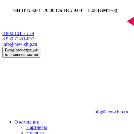
ПН-ПТ:
8:00 - 20:00
СБ-ВС:
9:00 - 18:00
(GMT+3)
8 800 101-75-79
8 930 71-51-097
info@new-chip.ru
Вход/регистрация
для специалистов
info@new-chip.ru
О компании
Партнеры
Новости