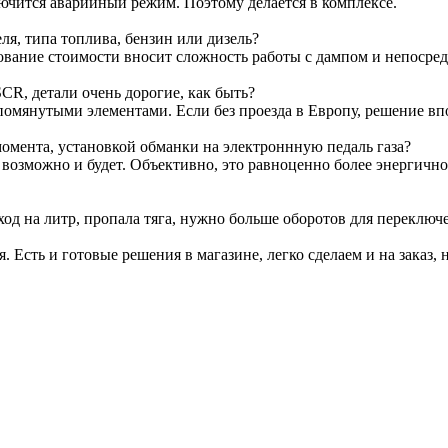
лючится аварийный режим. Поэтому делается в комплексе.
я, типа топлива, бензин или дизель?
ование стоимости вносит сложность работы с дампом и непосре
CR, детали очень дорогие, как быть?
омянутыми элементами. Если без проезда в Европу, решение вп
омента, установкой обманки на электроннную педаль газа?
т возможно и будет. Объективно, это равноценно более энергичн
ход на литр, пропала тяга, нужно больше оборотов для переключ
я. Есть и готовые решения в магазине, легко сделаем и на заказ, 