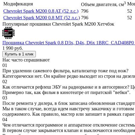
3
Модификация
Мощ
Объем двигателя, см
Chevrolet Spark M200 0.8 AT (52 л.с.)
796
52
Chevrolet Spark M200 0.8 MT (52 л.с.)
796
52
Популярные прошивки Chevrolet Spark M200 Хетчбэк
Прошивка Chevrolet Spark 0.8 D3x, D4x, D6x 1BRC_CAD408
1 990
руб.
Купить в 1 клик
Нас часто спрашивают
01
При удалении сажевого фильтра, катализатор тоже под нож?
Категорически нет. Он крайне редко выходит из строя на дизел
02
Как отличается рефлеш ЭБУ на радиорынке и в автосервисе? Ц
Примерно так, как фильм в кинотеатре от пиратской "вебки".
03
После ремонта у дилера, в блок записана обновленная станда
Мы в таком случае, всегда идем навстречу заказчику и готови
содержимого. Как правило, мастер или запишет в рамках гаран
04
Чем отличается программное и аппаратное отключение систем
В первом случае закрывается клапан и выключаются необходимы