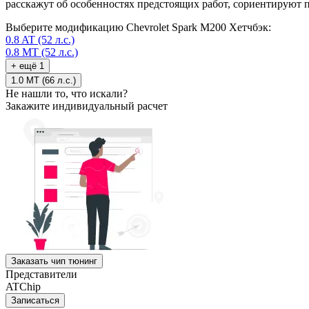
расскажут об особенностях предстоящих работ, сориентируют 
Выберите модификацию Chevrolet Spark M200 Хетчбэк:
0.8 AT (52 л.с.)
0.8 MT (52 л.с.)
+ ещё 1
1.0 MT (66 л.с.)
Не нашли то, что искали?
Закажите индивидуальный расчет
Заказать чип тюнинг
Представители
ATChip
Записаться