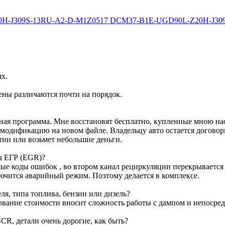
Z20H-J309S-13RU-A2-D-M1Z0517 DCM37-B1E-UGD90L-Z20H-J3
ях.
ены различаются почти на порядок.
ртная программа. Мне восстановят бесплатно, купленные мною н
м модификацию на новом файле. Владельцу авто остается договор
тии или возьмет небольшие деньги.
ы ЕГР (EGR)?
е коды ошибок , во втором канал рециркуляции перекрывается з
лючится аварийный режим. Поэтому делается в комплексе.
я, типа топлива, бензин или дизель?
ование стоимости вносит сложность работы с дампом и непосре
CR, детали очень дорогие, как быть?