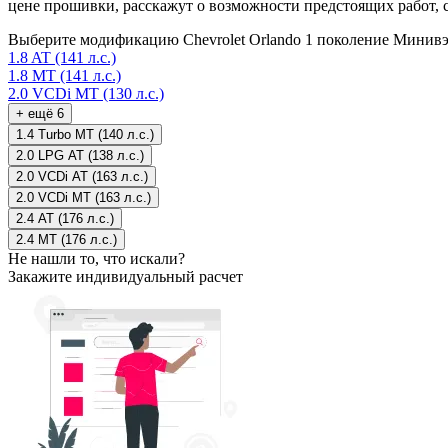
цене прошивки, расскажут о возможности предстоящих работ, 
Выберите модификацию Chevrolet Orlando 1 поколение Минивэ
1.8 AT (141 л.с.)
1.8 MT (141 л.с.)
2.0 VCDi MT (130 л.с.)
+ ещё 6
1.4 Turbo MT (140 л.с.)
2.0 LPG AT (138 л.с.)
2.0 VCDi AT (163 л.с.)
2.0 VCDi MT (163 л.с.)
2.4 AT (176 л.с.)
2.4 MT (176 л.с.)
Не нашли то, что искали?
Закажите индивидуальный расчет