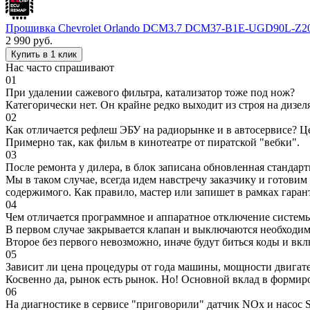
Прошивка Chevrolet Orlando DCM3.7 DCM37-B1E-UGD90L-
2 990
руб.
Купить в 1 клик
Нас часто спрашивают
01
При удалении сажевого фильтра, катализатор тоже под нож?
Категорически нет. Он крайне редко выходит из строя на дизел
02
Как отличается рефлеш ЭБУ на радиорынке и в автосервисе? Ц
Примерно так, как фильм в кинотеатре от пиратской "вебки".
03
После ремонта у дилера, в блок записана обновленная станда
Мы в таком случае, всегда идем навстречу заказчику и готови
содержимого. Как правило, мастер или запишет в рамках гаран
04
Чем отличается программное и аппаратное отключение систем
В первом случае закрывается клапан и выключаются необходимы
Второе без первого невозможно, иначе будут биться коды и вк
05
Зависит ли цена процедуры от года машины, мощности двигател
Косвенно да, рынок есть рынок. Но! Основной вклад в формир
06
На диагностике в сервисе "приговорили" датчик NOx и насос S