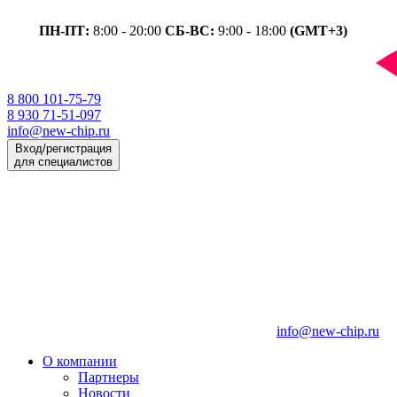
ПН-ПТ:
8:00 - 20:00
СБ-ВС:
9:00 - 18:00
(GMT+3)
8 800 101-75-79
8 930 71-51-097
info@new-chip.ru
Вход/регистрация
для специалистов
info@new-chip.ru
О компании
Партнеры
Новости