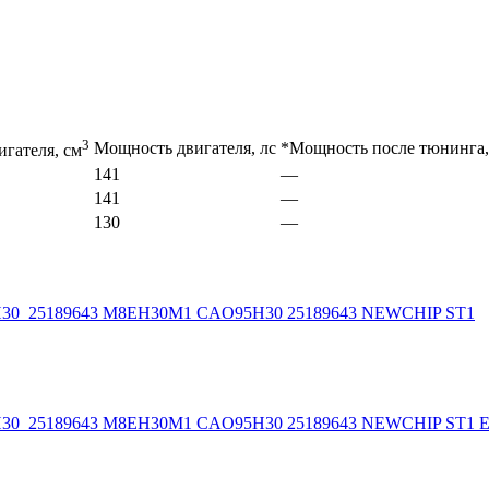
3
Мощность двигателя, лс
*Мощность после тюнинга,
игателя, см
141
—
141
—
130
—
5H30_25189643 M8EH30M1 CAO95H30 25189643 NEWCHIP ST1
5H30_25189643 M8EH30M1 CAO95H30 25189643 NEWCHIP ST1 