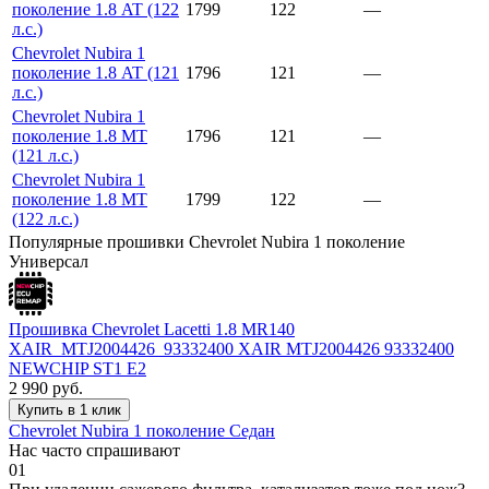
поколение 1.8 AT (122
1799
122
—
л.с.)
Chevrolet Nubira 1
поколение 1.8 AT (121
1796
121
—
л.с.)
Chevrolet Nubira 1
поколение 1.8 MT
1796
121
—
(121 л.с.)
Chevrolet Nubira 1
поколение 1.8 MT
1799
122
—
(122 л.с.)
Популярные прошивки Chevrolet Nubira 1 поколение
Универсал
Прошивка Chevrolet Lacetti 1.8 MR140
XAIR_MTJ2004426_93332400 XAIR MTJ2004426 93332400
NEWCHIP ST1 E2
2 990
руб.
Купить в 1 клик
Chevrolet Nubira 1 поколение Седан
Нас часто спрашивают
01