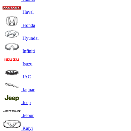
Haval
Honda
Hyundai
Infiniti
Isuzu
JAC
Jaguar
Jeep
Jetour
Kaiyi