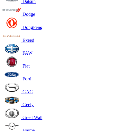
Datsun
Dodge
DongFeng
Exeed
FAW
Fiat
Ford
GAC
Geely
Great Wall
Haima