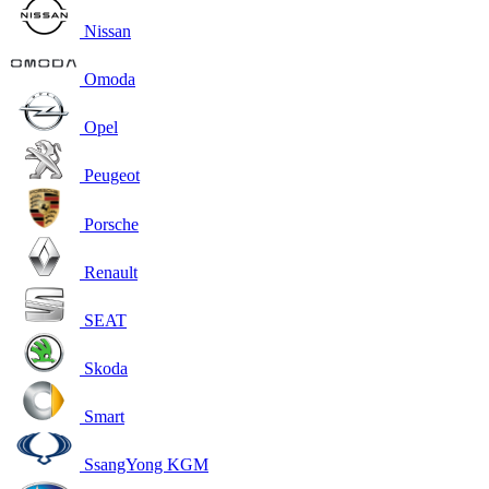
Nissan
Omoda
Opel
Peugeot
Porsche
Renault
SEAT
Skoda
Smart
SsangYong KGM