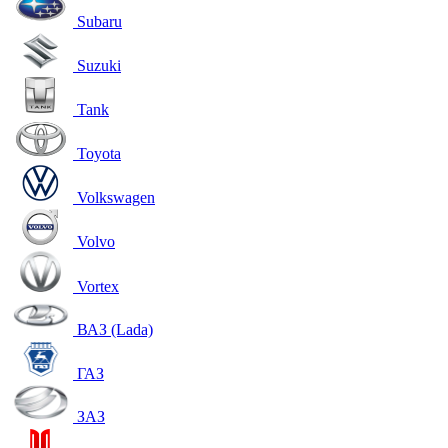
Subaru
Suzuki
Tank
Toyota
Volkswagen
Volvo
Vortex
ВАЗ (Lada)
ГАЗ
ЗАЗ