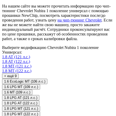
На нашем сайте вы можете прочитать информацию про чип-
тюнинг Chevrolet Nubira 1 поколение универсал с помощью
прошивки NewChip, посмотреть характеристики после/до
проведения работ, узнать цену
на чип-тюнинг Chevrolet
. Если
же вы не можете найти свою машину, просто закажите
индивидуальный расчёт. Сотрудники проконсультируют вас
по цене прошивки, расскажут об особенностях проведения
работ, а также о сроках калибровки файла.
Выберите модификацию Chevrolet Nubira 1 поколение
Универсал:
1.8 AT (121 л.с.)
1.8 AT (122 л.с.)
1.8 MT (121 л.с.)
1.8 MT (122 л.с.)
+ ещё 9
1.6 EcoLogic MT (106 л.с.)
1.6 LPG MT (109 л.с.)
1.6 MT (109 л.с.)
1.8 LPG AT (121 л.с.)
1.8 LPG AT (122 л.с.)
1.8 LPG MT (121 л.с.)
1.8 LPG MT (122 л.с.)