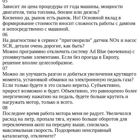
05
Зависит ли цена процедуры от года машины, мощности
двигателя, типа топлива, бензин или дизель?
Косвенно да, рынок есть рынок. Но! Основной вклад в
формирование стоимости вносит сложность работы с дампом
и непосредственно с машиной.
06
На диагностике в сервисе "приговорили" датчик NOx и насос
SCR, детали очень дорогие, как быть?
Можно программно отключить систему Ad Blue (мочевина) с
упомянутыми элементами. Если без проезда в Европу,
решение вполне целесообразное.
07
Можно ли улучшить разгон и добиться увеличения крутящего
момента, установкой обманки на электроннную педаль газа?
Если только будете в это сильно верить). Субъективно,
прирост возможно и будет. Объективно, это равноценно более
энергичному нажатию на педаль, будете больше крутить и
нагружать мотор, только и всего.
08
Последнее время работа мотора меня не радует. Увеличился
расход на литр, пропала тяга, нужно больше оборотов для
переключения акпп на передачу выше, снизилась
максимальная скорость. Подозреваю неисправный
катализатор, отключите?