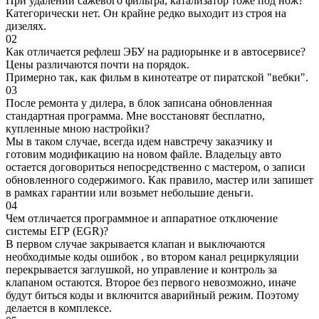
При удалении сажевого фильтра, катализатор тоже под нож?
Категорически нет. Он крайне редко выходит из строя на
дизелях.
02
Как отличается рефлеш ЭБУ на радиорынке и в автосервисе?
Цены различаются почти на порядок.
Примерно так, как фильм в кинотеатре от пиратской "вебки".
03
После ремонта у дилера, в блок записана обновленная
стандартная программа. Мне восстановят бесплатно,
купленные мною настройки?
Мы в таком случае, всегда идем навстречу заказчику и
готовим модификацию на новом файле. Владельцу авто
остается договориться непосредственно с мастером, о записи
обновленного содержимого. Как правило, мастер или запишет
в рамках гарантии или возьмет небольшие деньги.
04
Чем отличается программное и аппаратное отключение
системы ЕГР (EGR)?
В первом случае закрывается клапан и выключаются
необходимые коды ошибок , во втором канал рециркуляции
перекрывается заглушкой, но управление и контроль за
клапаном остаются. Второе без первого невозможно, иначе
будут биться коды и включится аварийный режим. Поэтому
делается в комплексе.