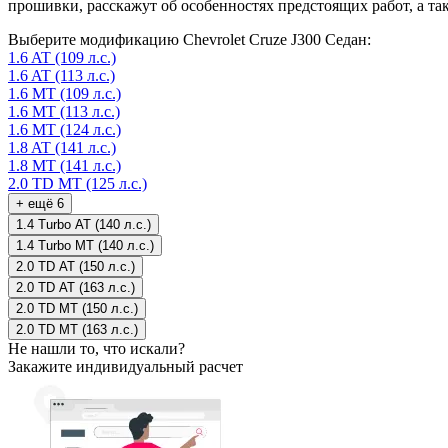
прошивки, расскажут об особенностях предстоящих работ, а та
Выберите модификацию Chevrolet Cruze J300 Седан:
1.6 AT (109 л.с.)
1.6 AT (113 л.с.)
1.6 MT (109 л.с.)
1.6 MT (113 л.с.)
1.6 MT (124 л.с.)
1.8 AT (141 л.с.)
1.8 MT (141 л.с.)
2.0 TD MT (125 л.с.)
+ ещё 6
1.4 Turbo AT (140 л.с.)
1.4 Turbo MT (140 л.с.)
2.0 TD AT (150 л.с.)
2.0 TD AT (163 л.с.)
2.0 TD MT (150 л.с.)
2.0 TD MT (163 л.с.)
Не нашли то, что искали?
Закажите индивидуальный расчет