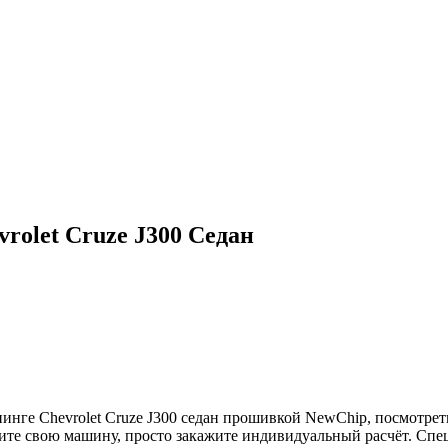
rolet Cruze J300 Седан
е Chevrolet Cruze J300 седан прошивкой NewChip, посмотреть х
дите свою машину, просто закажите индивидуальный расчёт. Сп