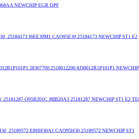
181368AA NEWCHIP EGR DPF
5E30_25184173 J6EE30M1 CAO95E30 25184173 NEWCHIP ST1 E2
30012R1P101P1 28307700 2518612200 8J30012R1P101P1 NEWCHIP
0A3_25181287 O95B201C J8IB20A3 25181287 NEWCHIP ST1 E2 
95H30_25189572 E8HH30A1 CAO95H30 25189572 NEWCHIP ST1