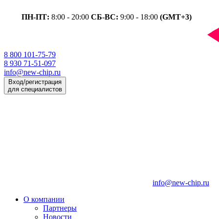
ПН-ПТ:
8:00 - 20:00
СБ-ВС:
9:00 - 18:00
(GMT+3)
8 800 101-75-79
8 930 71-51-097
info@new-chip.ru
Вход/регистрация
для специалистов
info@new-chip.ru
О компании
Партнеры
Новости