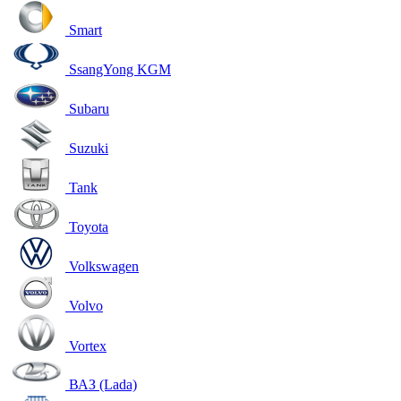
Smart
SsangYong KGM
Subaru
Suzuki
Tank
Toyota
Volkswagen
Volvo
Vortex
ВАЗ (Lada)