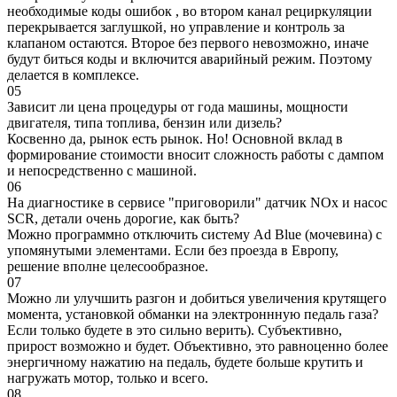
необходимые коды ошибок , во втором канал рециркуляции
перекрывается заглушкой, но управление и контроль за
клапаном остаются. Второе без первого невозможно, иначе
будут биться коды и включится аварийный режим. Поэтому
делается в комплексе.
05
Зависит ли цена процедуры от года машины, мощности
двигателя, типа топлива, бензин или дизель?
Косвенно да, рынок есть рынок. Но! Основной вклад в
формирование стоимости вносит сложность работы с дампом
и непосредственно с машиной.
06
На диагностике в сервисе "приговорили" датчик NOx и насос
SCR, детали очень дорогие, как быть?
Можно программно отключить систему Ad Blue (мочевина) с
упомянутыми элементами. Если без проезда в Европу,
решение вполне целесообразное.
07
Можно ли улучшить разгон и добиться увеличения крутящего
момента, установкой обманки на электроннную педаль газа?
Если только будете в это сильно верить). Субъективно,
прирост возможно и будет. Объективно, это равноценно более
энергичному нажатию на педаль, будете больше крутить и
нагружать мотор, только и всего.
08