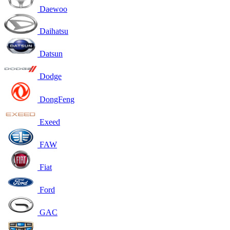
Daewoo
Daihatsu
Datsun
Dodge
DongFeng
Exeed
FAW
Fiat
Ford
GAC