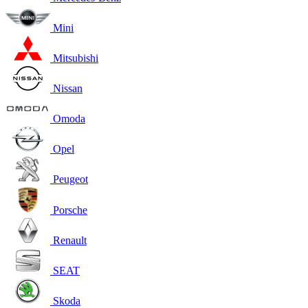
Mini
Mitsubishi
Nissan
Omoda
Opel
Peugeot
Porsche
Renault
SEAT
Skoda