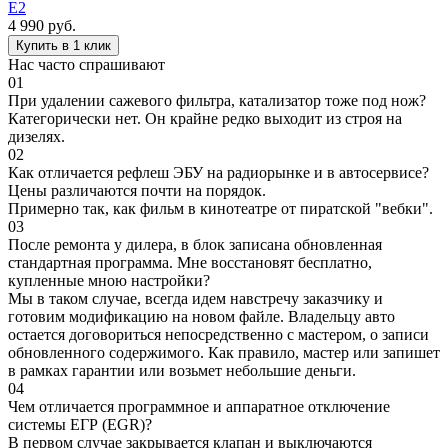
E2
4 990
руб.
Купить в 1 клик
Нас часто спрашивают
01
При удалении сажевого фильтра, катализатор тоже под нож?
Категорически нет. Он крайне редко выходит из строя на
дизелях.
02
Как отличается рефлеш ЭБУ на радиорынке и в автосервисе?
Цены различаются почти на порядок.
Примерно так, как фильм в кинотеатре от пиратской "вебки".
03
После ремонта у дилера, в блок записана обновленная
стандартная программа. Мне восстановят бесплатно,
купленные мною настройки?
Мы в таком случае, всегда идем навстречу заказчику и
готовим модификацию на новом файле. Владельцу авто
остается договориться непосредственно с мастером, о записи
обновленного содержимого. Как правило, мастер или запишет
в рамках гарантии или возьмет небольшие деньги.
04
Чем отличается программное и аппаратное отключение
системы ЕГР (EGR)?
В первом случае закрывается клапан и выключаются