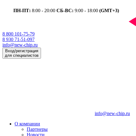
ПН-ПТ:
8:00 - 20:00
СБ-ВС:
9:00 - 18:00
(GMT+3)
8 800 101-75-79
8 930 71-51-097
info@new-chip.ru
Вход/регистрация
для специалистов
info@new-chip.ru
О компании
Партнеры
Новости