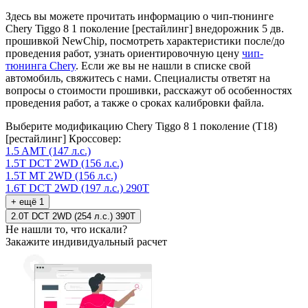
Здесь вы можете прочитать информацию о чип-тюнинге
Chery Tiggo 8 1 поколение [рестайлинг] внедорожник 5 дв.
прошивкой NewChip, посмотреть характеристики после/до
проведения работ, узнать ориентировочную цену
чип-
тюнинга Chery
. Если же вы не нашли в списке свой
автомобиль, свяжитесь с нами. Специалисты ответят на
вопросы о стоимости прошивки, расскажут об особенностях
проведения работ, а также о сроках калибровки файла.
Выберите модификацию Chery Tiggo 8 1 поколение (Т18)
[рестайлинг] Кроссовер:
1.5 AMT (147 л.с.)
1.5T DCT 2WD (156 л.с.)
1.5T MT 2WD (156 л.с.)
1.6T DCT 2WD (197 л.с.) 290T
+ ещё 1
2.0T DCT 2WD (254 л.с.) 390T
Не нашли то, что искали?
Закажите индивидуальный расчет