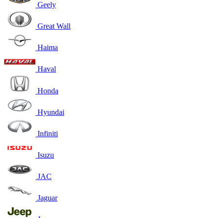
Geely
Great Wall
Haima
Haval
Honda
Hyundai
Infiniti
Isuzu
JAC
Jaguar