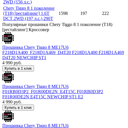
2WD (156 л.с.)
Chery Tiggo 8 1 поколение
(Т18) [рестайлинг] 1.6T
1598
197
222
DCT 2WD (197 л.с.) 290T
Популярные прошивки Chery Tiggo 8 1 поколение (Т18)
[рестайлинг] Кроссовер
Прошивка Chery Tiggo 8 ME17U6
F218D1A400_F218D1A469_D4T20 F218D1A400 F218D1A469
D4T20 NEWCHIP ST1
4 990
руб.
Купить в 1 клик
Прошивка Chery Tiggo 8 ME17U6
F01RB0D3P2_F01R00DE2N_E4T15C F01RB0D3P2
F01R00DE2N E4T15C NEWCHIP ST1 E2
4 990
руб.
Купить в 1 клик
Прошивка Chery Tiggo 8 ME17U6