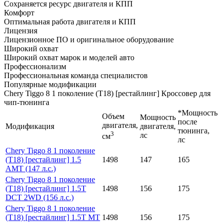
Сохраняется ресурс двигателя и КПП
Комфорт
Оптимальная работа двигателя и КПП
Лицензия
Лицензионное ПО и оригинальное оборудование
Широкий охват
Широкий охват марок и моделей авто
Профессионализм
Профессиональная команда специалистов
Популярные модификации
Chery Tiggo 8 1 поколение (Т18) [рестайлинг] Кроссовер для
чип-тюнинга
*Мощность
Объем
Мощность
после
двигателя,
Модификация
двигателя,
тюнинга,
3
лс
см
лс
Chery Tiggo 8 1 поколение
(Т18) [рестайлинг] 1.5
1498
147
165
AMT (147 л.с.)
Chery Tiggo 8 1 поколение
(Т18) [рестайлинг] 1.5T
1498
156
175
DCT 2WD (156 л.с.)
Chery Tiggo 8 1 поколение
(Т18) [рестайлинг] 1.5T MT
1498
156
175