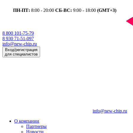
ПН-ПТ:
8:00 - 20:00
СБ-ВС:
9:00 - 18:00
(GMT+3)
8 800 101-75-79
8 930 71-51-097
info@new-chip.ru
Вход/регистрация
для специалистов
info@new-chip.ru
О компании
Партнеры
Новости