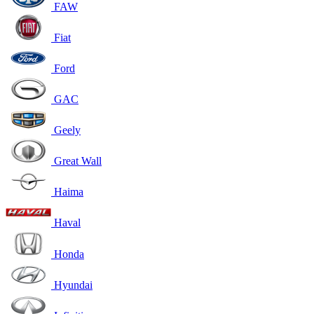
FAW
Fiat
Ford
GAC
Geely
Great Wall
Haima
Haval
Honda
Hyundai