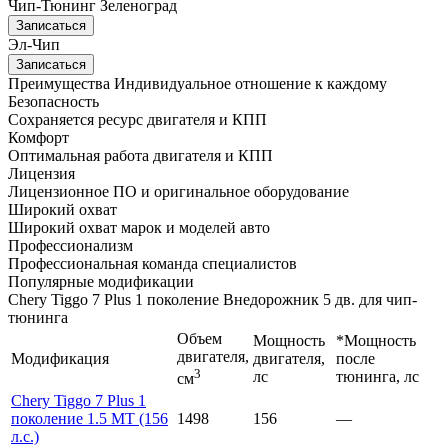
Чип-Тюнинг Зеленоград
Записаться
Эл-Чип
Записаться
Преимущества
Индивидуальное отношение к каждому
Безопасность
Сохраняется ресурс двигателя и КПП
Комфорт
Оптимальная работа двигателя и КПП
Лицензия
Лицензионное ПО и оригинальное оборудование
Широкий охват
Широкий охват марок и моделей авто
Профессионализм
Профессиональная команда специалистов
Популярные модификации
Chery Tiggo 7 Plus 1 поколение Внедорожник 5 дв. для чип-
тюнинга
Объем
Мощность
*Мощность
двигателя,
Модификация
двигателя,
после
3
лс
тюнинга, лс
см
Chery Tiggo 7 Plus 1
поколение 1.5 MT (156
1498
156
—
л.с.)