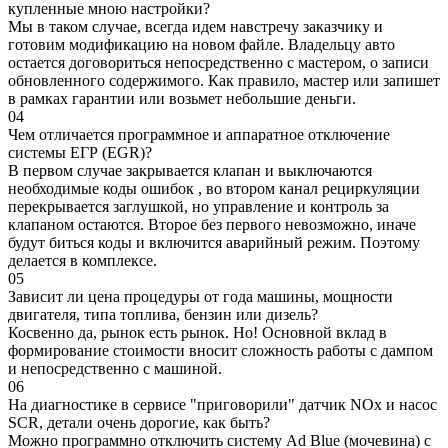
купленные мною настройки?
Мы в таком случае, всегда идем навстречу заказчику и
готовим модификацию на новом файле. Владельцу авто
остается договориться непосредственно с мастером, о записи
обновленного содержимого. Как правило, мастер или запишет
в рамках гарантии или возьмет небольшие деньги.
04
Чем отличается программное и аппаратное отключение
системы ЕГР (EGR)?
В первом случае закрывается клапан и выключаются
необходимые коды ошибок , во втором канал рециркуляции
перекрывается заглушкой, но управление и контроль за
клапаном остаются. Второе без первого невозможно, иначе
будут биться коды и включится аварийный режим. Поэтому
делается в комплексе.
05
Зависит ли цена процедуры от года машины, мощности
двигателя, типа топлива, бензин или дизель?
Косвенно да, рынок есть рынок. Но! Основной вклад в
формирование стоимости вносит сложность работы с дампом
и непосредственно с машиной.
06
На диагностике в сервисе "приговорили" датчик NOx и насос
SCR, детали очень дорогие, как быть?
Можно программно отключить систему Ad Blue (мочевина) с