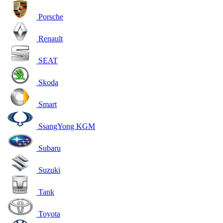
Porsche
Renault
SEAT
Skoda
Smart
SsangYong KGM
Subaru
Suzuki
Tank
Toyota