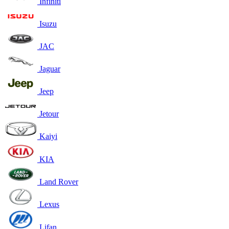
Infiniti
Isuzu
JAC
Jaguar
Jeep
Jetour
Kaiyi
KIA
Land Rover
Lexus
Lifan