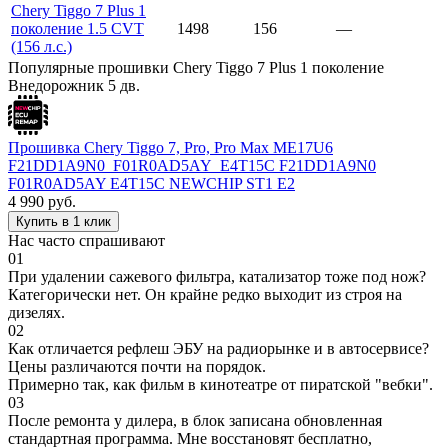
Chery Tiggo 7 Plus 1
поколение 1.5 CVT
1498
156
—
(156 л.с.)
Популярные прошивки Chery Tiggo 7 Plus 1 поколение
Внедорожник 5 дв.
Прошивка Chery Tiggo 7, Pro, Pro Max ME17U6
F21DD1A9N0_F01R0AD5AY_E4T15C F21DD1A9N0
F01R0AD5AY E4T15C NEWCHIP ST1 E2
4 990
руб.
Купить в 1 клик
Нас часто спрашивают
01
При удалении сажевого фильтра, катализатор тоже под нож?
Категорически нет. Он крайне редко выходит из строя на
дизелях.
02
Как отличается рефлеш ЭБУ на радиорынке и в автосервисе?
Цены различаются почти на порядок.
Примерно так, как фильм в кинотеатре от пиратской "вебки".
03
После ремонта у дилера, в блок записана обновленная
стандартная программа. Мне восстановят бесплатно,