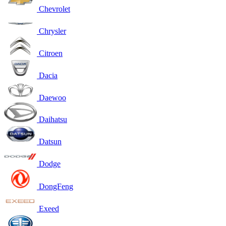
Chevrolet
Chrysler
Citroen
Dacia
Daewoo
Daihatsu
Datsun
Dodge
DongFeng
Exeed