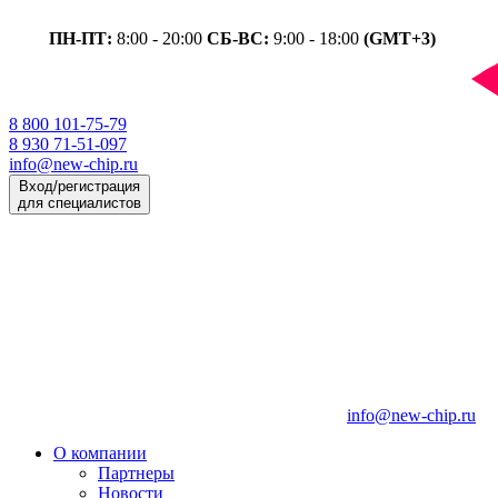
ПН-ПТ:
8:00 - 20:00
СБ-ВС:
9:00 - 18:00
(GMT+3)
8 800 101-75-79
8 930 71-51-097
info@new-chip.ru
Вход/регистрация
для специалистов
info@new-chip.ru
О компании
Партнеры
Новости