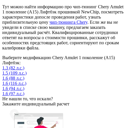
Тут можно найти информацию про чип-тюнинг Chery Amulet
1 поколение (A15) Лифтбэк прошивкой NewChip, посмотреть
характеристики допосле проведения работ, узнать
приблизительную цену
чип-тюнинга Chery
. Если же вы не
увидели в списке свою машину, предлагаем заказать
индивидуальный расчёт. Квалифицированные сотрудники
ответят на вопросы о стоимости прошивки, расскажут об
особенностях предстоящих работ, сориентируют по срокам
калибровки файла.
Выберите модификацию Chery Amulet 1 поколение (A15)
Лифтбэк:
1.3 (82 л.с.)
1.5 (109 л.с.)
1.6 (88 л.с.)
1.6 (116 л.с.)
1.6 (94 л.с.)
1.6 (97 л.с.)
Не нашли то, что искали?
Закажите индивидуальный расчет