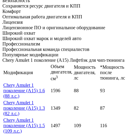
Безопасность
Сохраняется ресурс двигателя и КПП
Комфорт
Оптимальная работа двигателя и КПП
Лицензия
Лицензионное ПО и оригинальное оборудование
Широкий охват
Широкий охват марок и моделей авто
Профессионализм
Профессиональная команда специалистов
Популярные модификации
Chery Amulet 1 поколение (A15) Лифтбэк для чип-тюнинга
Объем
Мощность
*Мощность
двигателя,
Модификация
двигателя,
после
3
лс
тюнинга, лс
см
Chery Amulet 1
поколение (A15) 1.6
1596
88
93
(88 л.с.)
Chery Amulet 1
поколение (A15) 1.3
1349
82
87
(82 л.с.)
Chery Amulet 1
поколение (A15) 1.5
1497
109
116
(109 л.с.)