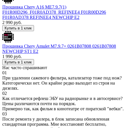
Прошивка Chery A16 ME7.9.7(1)
F01R00D296_F01R0AD378_REFINEE4 F01R00D296
F01R0AD378 REFINEE4 NEWCHIP E2
2 990
руб.
Купить в 1 клик
Прошивка Chery Amulet M7.9.7+ 0261B07808 0261B07808
NEWCHIP ST1 E2
1 990
руб.
Купить в 1 клик
Нас часто спрашивают
01
При удалении сажевого фильтра, катализатор тоже под нож?
Категорически нет. Он крайне редко выходит из строя на
дизелях.
02
Как отличается рефлеш ЭБУ на радиорынке и в автосервисе?
Цены различаются почти на порядок.
Примерно так, как фильм в кинотеатре от пиратской "вебки".
03
После ремонта у дилера, в блок записана обновленная
стандартная программа. Мне восстановят бесплатно,