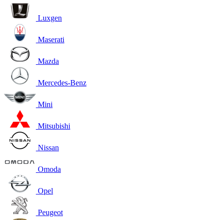
Luxgen
Maserati
Mazda
Mercedes-Benz
Mini
Mitsubishi
Nissan
Omoda
Opel
Peugeot