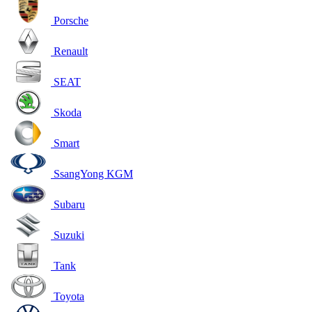
Porsche
Renault
SEAT
Skoda
Smart
SsangYong KGM
Subaru
Suzuki
Tank
Toyota