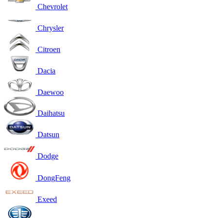
Chevrolet
Chrysler
Citroen
Dacia
Daewoo
Daihatsu
Datsun
Dodge
DongFeng
Exeed