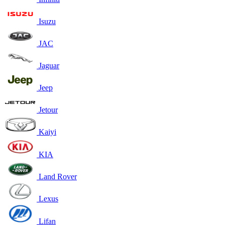
Isuzu
JAC
Jaguar
Jeep
Jetour
Kaiyi
KIA
Land Rover
Lexus
Lifan