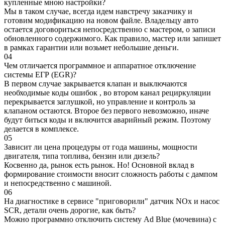
купленные мною настройки?
Мы в таком случае, всегда идем навстречу заказчику и
готовим модификацию на новом файле. Владельцу авто
остается договориться непосредственно с мастером, о записи
обновленного содержимого. Как правило, мастер или запишет
в рамках гарантии или возьмет небольшие деньги.
04
Чем отличается программное и аппаратное отключение
системы ЕГР (EGR)?
В первом случае закрывается клапан и выключаются
необходимые коды ошибок , во втором канал рециркуляции
перекрывается заглушкой, но управление и контроль за
клапаном остаются. Второе без первого невозможно, иначе
будут биться коды и включится аварийный режим. Поэтому
делается в комплексе.
05
Зависит ли цена процедуры от года машины, мощности
двигателя, типа топлива, бензин или дизель?
Косвенно да, рынок есть рынок. Но! Основной вклад в
формирование стоимости вносит сложность работы с дампом
и непосредственно с машиной.
06
На диагностике в сервисе "приговорили" датчик NOx и насос
SCR, детали очень дорогие, как быть?
Можно программно отключить систему Ad Blue (мочевина) с