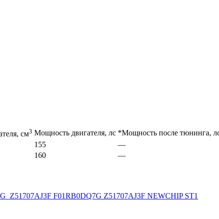
3
Мощность двигателя, лс
*Мощность после тюнинга, л
теля, см
155
—
160
—
7G_Z51707AJ3F F01RB0DQ7G Z51707AJ3F NEWCHIP ST1