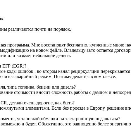
ях.
ены различаются почти на порядок.
ртная программа. Мне восстановят бесплатно, купленные мною н
м модификацию на новом файле. Владельцу авто остается договор
тии или возьмет небольшие деньги.
ы ЕГР (EGR)?
е коды ошибок , во втором канал рециркуляции перекрывается з
лючится аварийный режим. Поэтому делается в комплексе.
я, типа топлива, бензин или дизель?
ование стоимости вносит сложность работы с дампом и непосре
CR, детали очень дорогие, как быть?
омянутыми элементами. Если без проезда в Европу, решение вп
омента, установкой обманки на электроннную педаль газа?
т возможно и будет. Объективно, это равноценно более энергичн