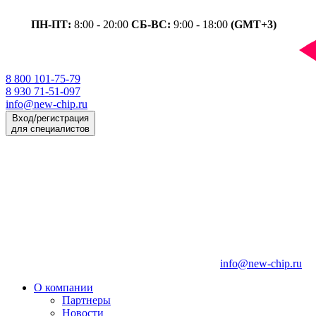
ПН-ПТ:
8:00 - 20:00
СБ-ВС:
9:00 - 18:00
(GMT+3)
8 800 101-75-79
8 930 71-51-097
info@new-chip.ru
Вход/регистрация
для специалистов
info@new-chip.ru
О компании
Партнеры
Новости