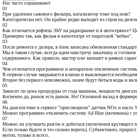
Нас часто спрашивают
01
При удалении сажевого фильтра, катализатор тоже под нож?
Категорически нет. Он крайне редко выходит из строя на дизел
02
Как отличается рефлеш ЭБУ на радиорынке и в автосервисе? Ц
Примерно так, как фильм в кинотеатре от пиратской "вебки".
03
После ремонта у дилера, в блок записана обновленная станда
Мы в таком случае, всегда идем навстречу заказчику и готови
содержимого. Как правило, мастер или запишет в рамках гаран
04
Чем отличается программное и аппаратное отключение систем
В первом случае закрывается клапан и выключаются необходимы
Второе без первого невозможно, иначе будут биться коды и вк
05
Зависит ли цена процедуры от года машины, мощности двигател
Косвенно да, рынок есть рынок. Но! Основной вклад в формир
06
На диагностике в сервисе "приговорили" датчик NOx и насос S
Можно программно отключить систему Ad Blue (мочевина) с уп
07
Можно ли улучшить разгон и добиться увеличения крутящего м
Если только будете в это сильно верить). Субъективно, прирос
мотор, только и всего.