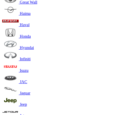
Great Wall
Haima
Haval
Honda
Hyundai
Infiniti
Isuzu
JAC
Jaguar
Jeep