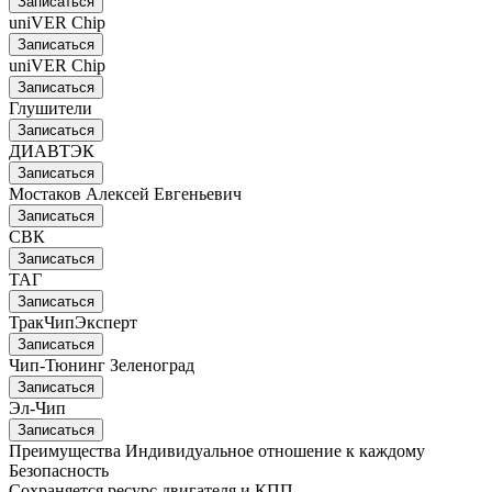
Записаться
uniVER Chip
Записаться
uniVER Chip
Записаться
Глушители
Записаться
ДИАВТЭК
Записаться
Мостаков Алексей Евгеньевич
Записаться
СВК
Записаться
ТАГ
Записаться
ТракЧипЭксперт
Записаться
Чип-Тюнинг Зеленоград
Записаться
Эл-Чип
Записаться
Преимущества
Индивидуальное отношение к каждому
Безопасность
Сохраняется ресурс двигателя и КПП