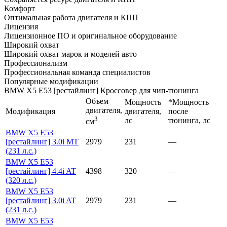
Комфорт
Оптимальная работа двигателя и КПП
Лицензия
Лицензионное ПО и оригинальное оборудование
Широкий охват
Широкий охват марок и моделей авто
Профессионализм
Профессиональная команда специалистов
Популярные модификации
BMW X5 E53 [рестайлинг] Кроссовер для чип-тюнинга
Объем
Мощность
*Мощность
двигателя,
Модификация
двигателя,
после
3
лс
тюнинга, лс
см
BMW X5 E53
[рестайлинг] 3.0i MT
2979
231
—
(231 л.с.)
BMW X5 E53
[рестайлинг] 4.4i AT
4398
320
—
(320 л.с.)
BMW X5 E53
[рестайлинг] 3.0i AT
2979
231
—
(231 л.с.)
BMW X5 E53