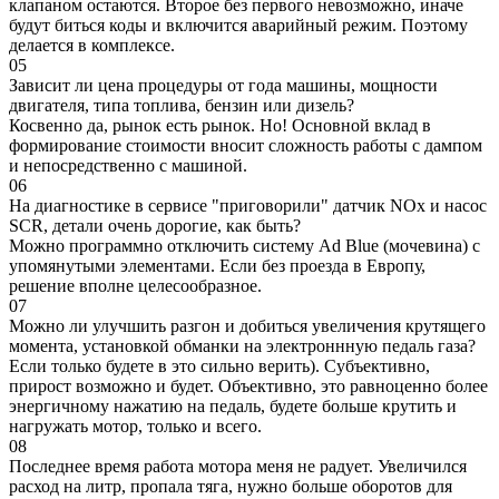
клапаном остаются. Второе без первого невозможно, иначе
будут биться коды и включится аварийный режим. Поэтому
делается в комплексе.
05
Зависит ли цена процедуры от года машины, мощности
двигателя, типа топлива, бензин или дизель?
Косвенно да, рынок есть рынок. Но! Основной вклад в
формирование стоимости вносит сложность работы с дампом
и непосредственно с машиной.
06
На диагностике в сервисе "приговорили" датчик NOx и насос
SCR, детали очень дорогие, как быть?
Можно программно отключить систему Ad Blue (мочевина) с
упомянутыми элементами. Если без проезда в Европу,
решение вполне целесообразное.
07
Можно ли улучшить разгон и добиться увеличения крутящего
момента, установкой обманки на электроннную педаль газа?
Если только будете в это сильно верить). Субъективно,
прирост возможно и будет. Объективно, это равноценно более
энергичному нажатию на педаль, будете больше крутить и
нагружать мотор, только и всего.
08
Последнее время работа мотора меня не радует. Увеличился
расход на литр, пропала тяга, нужно больше оборотов для