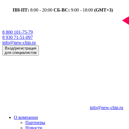
ПН-ПТ:
8:00 - 20:00
СБ-ВС:
9:00 - 18:00
(GMT+3)
8 800 101-75-79
8 930 71-51-097
info@new-chip.ru
Вход/регистрация
для специалистов
info@new-chip.ru
О компании
Партнеры
Новости