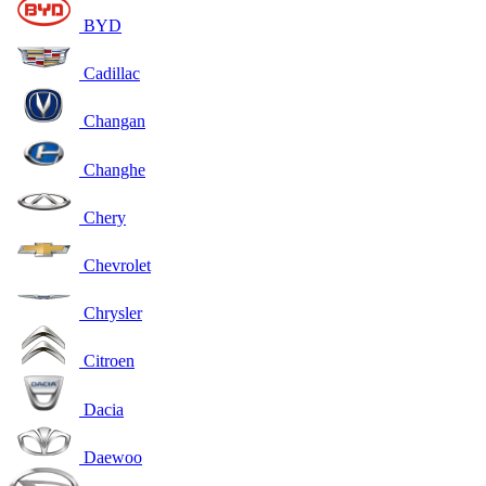
BYD
Cadillac
Changan
Changhe
Chery
Chevrolet
Chrysler
Citroen
Dacia
Daewoo