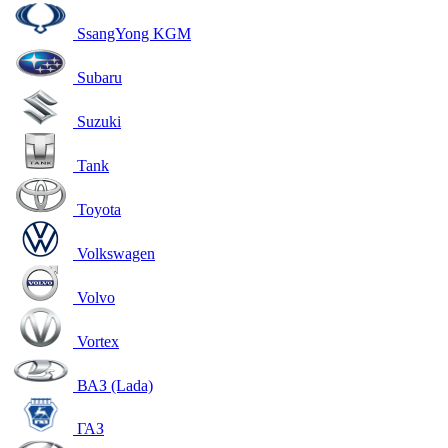
SsangYong KGM
Subaru
Suzuki
Tank
Toyota
Volkswagen
Volvo
Vortex
ВАЗ (Lada)
ГАЗ