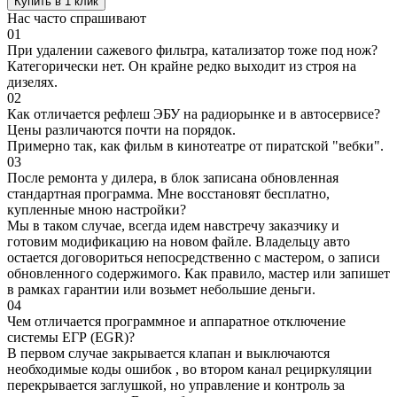
Купить в 1 клик
Нас часто спрашивают
01
При удалении сажевого фильтра, катализатор тоже под нож?
Категорически нет. Он крайне редко выходит из строя на
дизелях.
02
Как отличается рефлеш ЭБУ на радиорынке и в автосервисе?
Цены различаются почти на порядок.
Примерно так, как фильм в кинотеатре от пиратской "вебки".
03
После ремонта у дилера, в блок записана обновленная
стандартная программа. Мне восстановят бесплатно,
купленные мною настройки?
Мы в таком случае, всегда идем навстречу заказчику и
готовим модификацию на новом файле. Владельцу авто
остается договориться непосредственно с мастером, о записи
обновленного содержимого. Как правило, мастер или запишет
в рамках гарантии или возьмет небольшие деньги.
04
Чем отличается программное и аппаратное отключение
системы ЕГР (EGR)?
В первом случае закрывается клапан и выключаются
необходимые коды ошибок , во втором канал рециркуляции
перекрывается заглушкой, но управление и контроль за