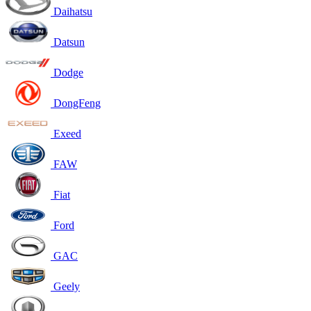
Daihatsu
Datsun
Dodge
DongFeng
Exeed
FAW
Fiat
Ford
GAC
Geely