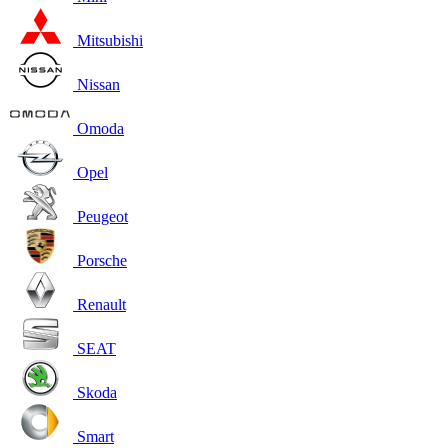
Mitsubishi
Nissan
Omoda
Opel
Peugeot
Porsche
Renault
SEAT
Skoda
Smart