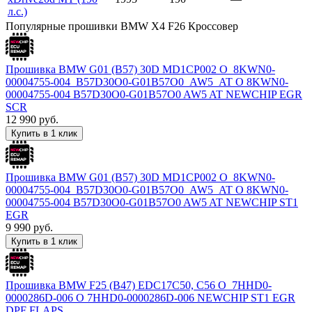
л.с.)
Популярные прошивки BMW X4 F26 Кроссовер
Прошивка BMW G01 (B57) 30D MD1CP002 O_8KWN0-
00004755-004_B57D30O0-G01B57O0_AW5_AT O 8KWN0-
00004755-004 B57D30O0-G01B57O0 AW5 AT NEWCHIP EGR
SCR
12 990
руб.
Купить в 1 клик
Прошивка BMW G01 (B57) 30D MD1CP002 O_8KWN0-
00004755-004_B57D30O0-G01B57O0_AW5_AT O 8KWN0-
00004755-004 B57D30O0-G01B57O0 AW5 AT NEWCHIP ST1
EGR
9 990
руб.
Купить в 1 клик
Прошивка BMW F25 (B47) EDC17C50, C56 O_7HHD0-
0000286D-006 O 7HHD0-0000286D-006 NEWCHIP ST1 EGR
DPF FLAPS