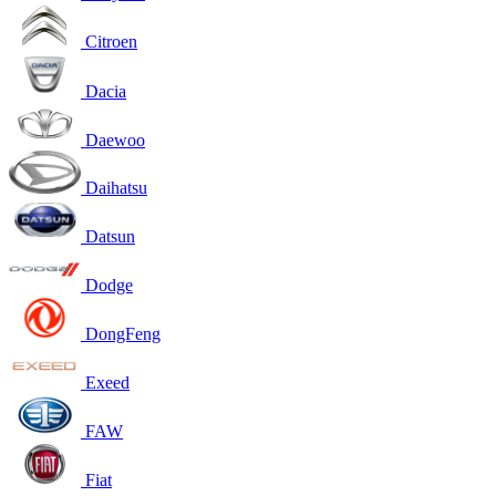
Citroen
Dacia
Daewoo
Daihatsu
Datsun
Dodge
DongFeng
Exeed
FAW
Fiat