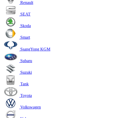
Renault
SEAT
Skoda
Smart
SsangYong KGM
Subaru
Suzuki
Tank
Toyota
Volkswagen