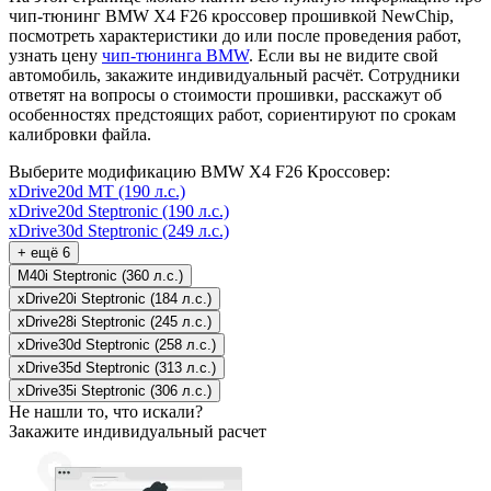
чип-тюнинг BMW X4 F26 кроссовер прошивкой NewChip,
посмотреть характеристики до или после проведения работ,
узнать цену
чип-тюнинга BMW
. Если вы не видите свой
автомобиль, закажите индивидуальный расчёт. Сотрудники
ответят на вопросы о стоимости прошивки, расскажут об
особенностях предстоящих работ, сориентируют по срокам
калибровки файла.
Выберите модификацию BMW X4 F26 Кроссовер:
xDrive20d MT (190 л.с.)
xDrive20d Steptronic (190 л.с.)
xDrive30d Steptronic (249 л.с.)
+ ещё 6
M40i Steptronic (360 л.с.)
xDrive20i Steptronic (184 л.с.)
xDrive28i Steptronic (245 л.с.)
xDrive30d Steptronic (258 л.с.)
xDrive35d Steptronic (313 л.с.)
xDrive35i Steptronic (306 л.с.)
Не нашли то, что искали?
Закажите индивидуальный расчет