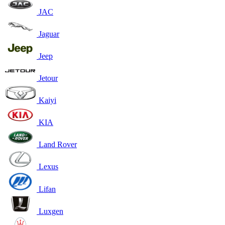
JAC
Jaguar
Jeep
Jetour
Kaiyi
KIA
Land Rover
Lexus
Lifan
Luxgen