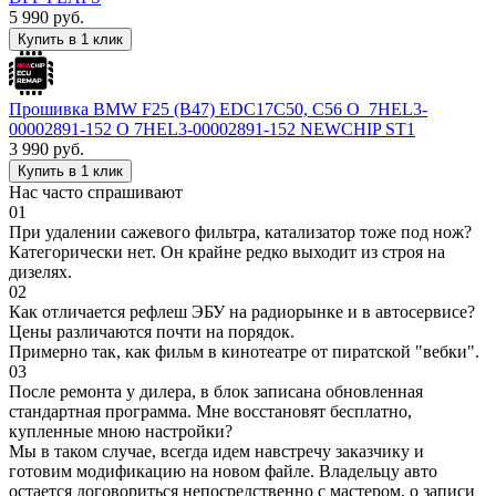
5 990
руб.
Купить в 1 клик
Прошивка BMW F25 (B47) EDC17C50, C56 O_7HEL3-
00002891-152 O 7HEL3-00002891-152 NEWCHIP ST1
3 990
руб.
Купить в 1 клик
Нас часто спрашивают
01
При удалении сажевого фильтра, катализатор тоже под нож?
Категорически нет. Он крайне редко выходит из строя на
дизелях.
02
Как отличается рефлеш ЭБУ на радиорынке и в автосервисе?
Цены различаются почти на порядок.
Примерно так, как фильм в кинотеатре от пиратской "вебки".
03
После ремонта у дилера, в блок записана обновленная
стандартная программа. Мне восстановят бесплатно,
купленные мною настройки?
Мы в таком случае, всегда идем навстречу заказчику и
готовим модификацию на новом файле. Владельцу авто
остается договориться непосредственно с мастером, о записи