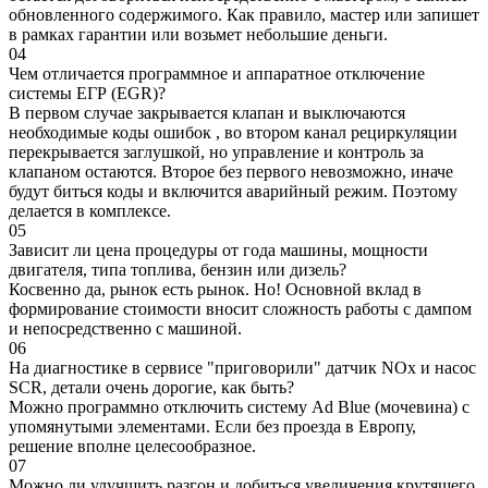
обновленного содержимого. Как правило, мастер или запишет
в рамках гарантии или возьмет небольшие деньги.
04
Чем отличается программное и аппаратное отключение
системы ЕГР (EGR)?
В первом случае закрывается клапан и выключаются
необходимые коды ошибок , во втором канал рециркуляции
перекрывается заглушкой, но управление и контроль за
клапаном остаются. Второе без первого невозможно, иначе
будут биться коды и включится аварийный режим. Поэтому
делается в комплексе.
05
Зависит ли цена процедуры от года машины, мощности
двигателя, типа топлива, бензин или дизель?
Косвенно да, рынок есть рынок. Но! Основной вклад в
формирование стоимости вносит сложность работы с дампом
и непосредственно с машиной.
06
На диагностике в сервисе "приговорили" датчик NOx и насос
SCR, детали очень дорогие, как быть?
Можно программно отключить систему Ad Blue (мочевина) с
упомянутыми элементами. Если без проезда в Европу,
решение вполне целесообразное.
07
Можно ли улучшить разгон и добиться увеличения крутящего