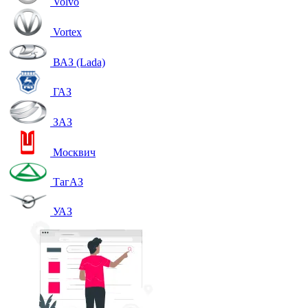
Volvo
Vortex
ВАЗ (Lada)
ГАЗ
ЗАЗ
Москвич
ТагАЗ
УАЗ