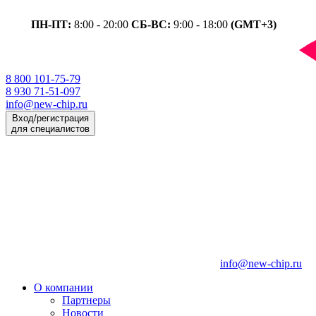
ПН-ПТ:
8:00 - 20:00
СБ-ВС:
9:00 - 18:00
(GMT+3)
8 800 101-75-79
8 930 71-51-097
info@new-chip.ru
Вход/регистрация
для специалистов
info@new-chip.ru
О компании
Партнеры
Новости