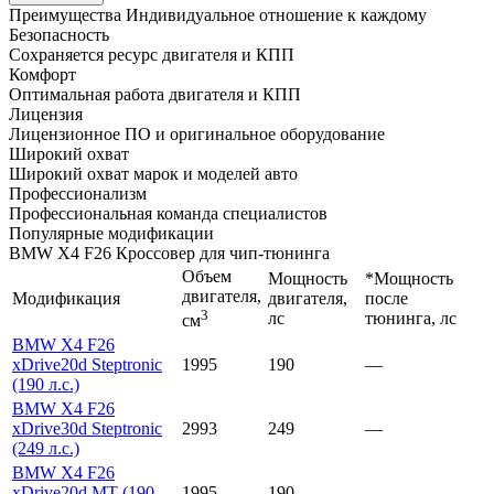
Преимущества
Индивидуальное отношение к каждому
Безопасность
Сохраняется ресурс двигателя и КПП
Комфорт
Оптимальная работа двигателя и КПП
Лицензия
Лицензионное ПО и оригинальное оборудование
Широкий охват
Широкий охват марок и моделей авто
Профессионализм
Профессиональная команда специалистов
Популярные модификации
BMW X4 F26 Кроссовер для чип-тюнинга
Объем
Мощность
*Мощность
двигателя,
Модификация
двигателя,
после
3
лс
тюнинга, лс
см
BMW X4 F26
xDrive20d Steptronic
1995
190
—
(190 л.с.)
BMW X4 F26
xDrive30d Steptronic
2993
249
—
(249 л.с.)
BMW X4 F26
xDrive20d MT (190
1995
190
—