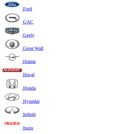
Ford
GAC
Geely
Great Wall
Haima
Haval
Honda
Hyundai
Infiniti
Isuzu